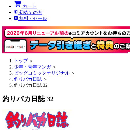
カート
初めての方
無料・セール
トップ
＞
少年・青年マンガ
＞
ビッグコミックオリジナル
＞
釣りバカ日誌
＞
釣りバカ日誌 32
釣りバカ日誌 32