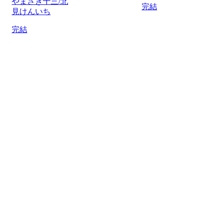
やまさき十三/北
完結
見けんいち
完結