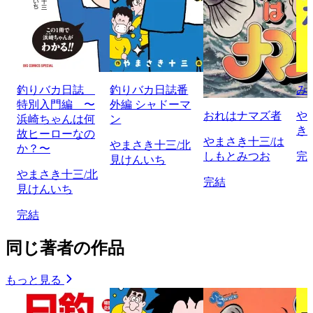
釣りバカ日誌
釣りバカ日誌番
み
特別入門編 〜
外編 シャドーマ
おれはナマズ者
や
浜崎ちゃんは何
ン
き
故ヒーローなの
やまさき十三/は
やまさき十三/北
か？〜
しもとみつお
完
見けんいち
やまさき十三/北
完結
見けんいち
完結
同じ著者の作品
もっと見る