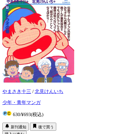
やまさき十三
/
北見けんいち
少年・青年マンガ
630
/
¥693
(税込)
新刊通知
後で買う