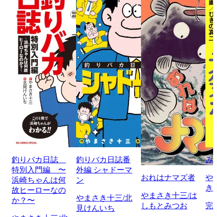
釣りバカ日誌
釣りバカ日誌番
み
特別入門編 〜
外編 シャドーマ
おれはナマズ者
や
浜崎ちゃんは何
ン
き
故ヒーローなの
やまさき十三/は
やまさき十三/北
か？〜
しもとみつお
完
見けんいち