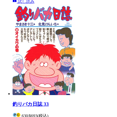
試し読み
釣りバカ日誌 33
630
/
¥693
(税込)