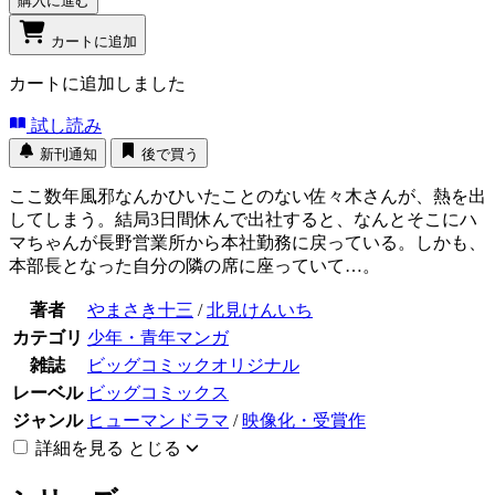
購入に進む
カートに追加
カートに追加しました
試し読み
新刊通知
後で買う
ここ数年風邪なんかひいたことのない佐々木さんが、熱を出
してしまう。結局3日間休んで出社すると、なんとそこにハ
マちゃんが長野営業所から本社勤務に戻っている。しかも、
本部長となった自分の隣の席に座っていて…。
著者
やまさき十三
/
北見けんいち
カテゴリ
少年・青年マンガ
雑誌
ビッグコミックオリジナル
レーベル
ビッグコミックス
ジャンル
ヒューマンドラマ
/
映像化・受賞作
詳細を見る
とじる