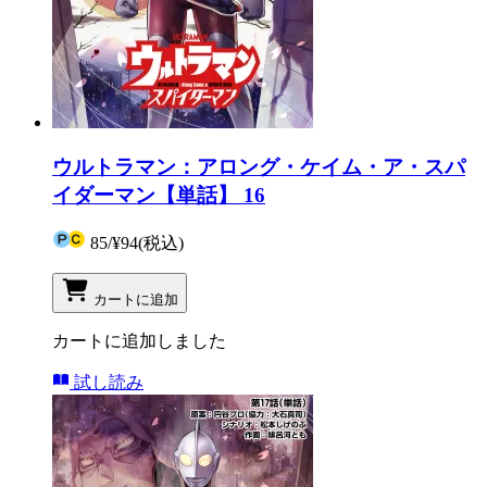
ウルトラマン：アロング・ケイム・ア・スパ
イダーマン【単話】 16
85
/
¥94
(税込)
カートに追加
カートに追加しました
試し読み