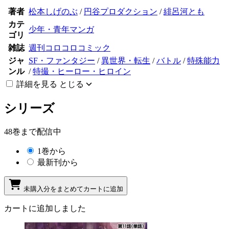
著者
松本しげのぶ
/
円谷プロダクション
/
緋呂河とも
カテ
少年・青年マンガ
ゴリ
雑誌
週刊コロコロコミック
ジャ
SF・ファンタジー
/
異世界・転生
/
バトル
/
特殊能力
ンル
/
特撮・ヒーロー・ヒロイン
詳細を見る
とじる
シリーズ
48巻まで配信中
1巻から
最新刊から
未購入分をまとめてカートに追加
カートに追加しました