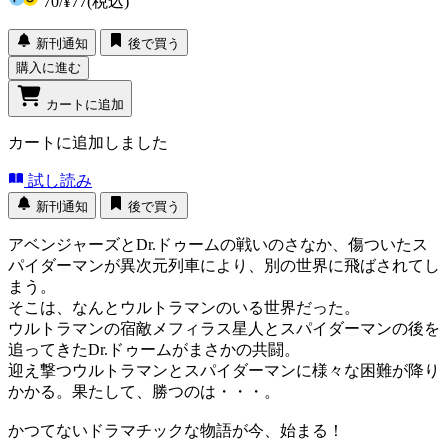
70
/
¥77
(税込)
新刊通知
後で買う
購入に進む
カートに追加
カートに追加しました
試し読み
新刊通知
後で買う
アベンジャーズとDr.ドゥームの戦いのさなか、傷ついたス
パイダーマンが異次元列車により、別の世界に飛ばされてし
まう。
そこは、なんとウルトラマンのいる世界だった。
ウルトラマンの宿敵メフィラス星人とスパイダーマンの後を
追ってきたDr.ドゥームがまさかの共闘。
迎え撃つウルトラマンとスパイダーマンに様々な困難が降り
かかる。果たして、勝つのは・・・。
かつてないドラマチックな物語が今、始まる！