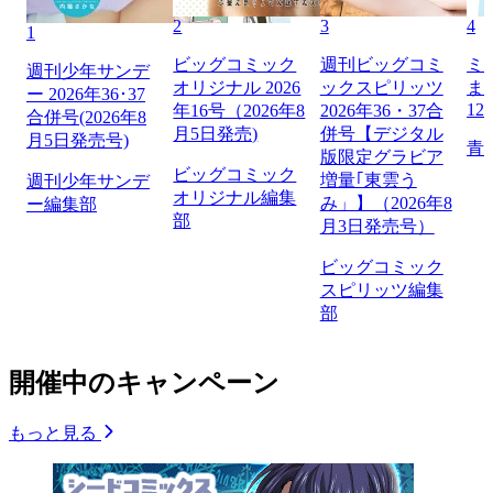
2
3
4
1
ビッグコミック
週刊ビッグコミ
ミ
週刊少年サンデ
オリジナル 2026
ックスピリッツ
ま
ー 2026年36･37
12
年16号（2026年8
2026年36・37合
合併号(2026年8
月5日発売)
併号【デジタル
月5日発売号)
青
版限定グラビア
ビッグコミック
増量｢東雲う
週刊少年サンデ
オリジナル編集
み」】（2026年8
ー編集部
部
月3日発売号）
ビッグコミック
スピリッツ編集
部
開催中のキャンペーン
もっと見る