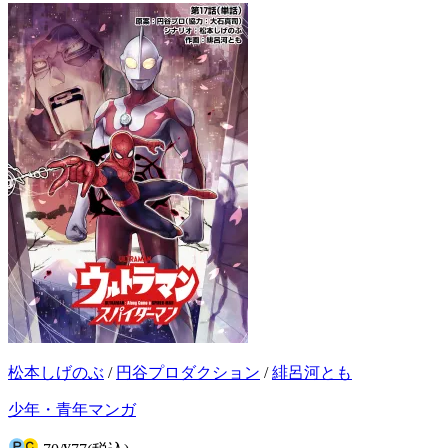
松本しげのぶ
/
円谷プロダクション
/
緋呂河とも
少年・青年マンガ