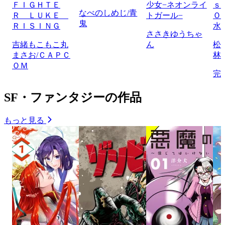
ＦＩＧＨＴＥ
少女−ネオンライ
ｓ
なべのしめじ/青
Ｒ ＬＵＫＥ
トガール−
Ｏ
鬼
ＲＩＳＩＮＧ
水
ささきゆうちゃ
吉緒もこもこ丸
ん
松
まさお/ＣＡＰＣ
林
ＯＭ
完
SF・ファンタジーの作品
もっと見る