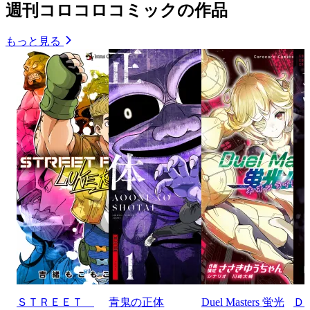
週刊コロコロコミックの作品
もっと見る
ＳＴＲＥＥＴ
青鬼の正体
Duel Masters 蛍光
Ｄ