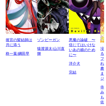
後宮の髪結師は
ゾンビーガン
悪魔の論破 〜
月に添う
信じてはいけな
猿渡源太/山川直
没
いあの娘のため
柊一葉/綱田早
輝
る
に〜
フ
洋介犬
れ
農
完結
ま
ジ
寺
み
も
佐