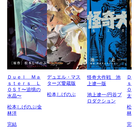
Ｄｕｅｌ Ｍａ
デュエル・マス
Ｄ
怪奇大作戦 池
ｓｔｅｒｓ Ｌ
ターズ愛蔵版
ｓ
上遼一版
ＯＳＴ〜追憶の
Ｏ
松本しげのぶ
池上遼一/円谷プ
水晶〜
太
ロダクション
松本しげのぶ/金
松
林洋
林
完結
完