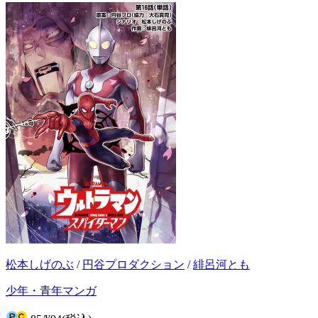
松本しげのぶ
/
円谷プロダクション
/
緋呂河とも
少年・青年マンガ