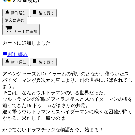
85
/
¥94
(税込)
新刊通知
後で買う
購入に進む
カートに追加
カートに追加しました
試し読み
新刊通知
後で買う
アベンジャーズとDr.ドゥームの戦いのさなか、傷ついたス
パイダーマンが異次元列車により、別の世界に飛ばされてし
まう。
そこは、なんとウルトラマンのいる世界だった。
ウルトラマンの宿敵メフィラス星人とスパイダーマンの後を
追ってきたDr.ドゥームがまさかの共闘。
迎え撃つウルトラマンとスパイダーマンに様々な困難が降り
かかる。果たして、勝つのは・・・。
かつてないドラマチックな物語が今、始まる！