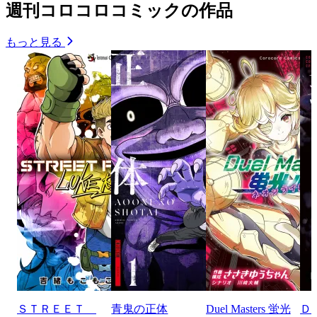
週刊コロコロコミックの作品
もっと見る
ＳＴＲＥＥＴ
青鬼の正体
Duel Masters 蛍光
Ｄ