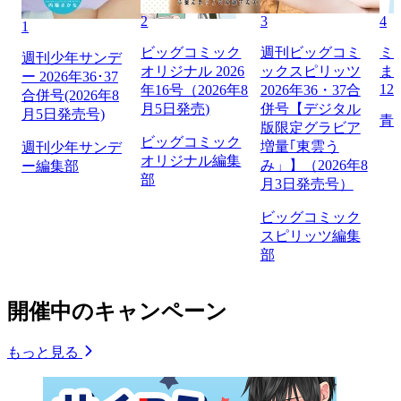
2
3
4
1
ビッグコミック
週刊ビッグコミ
ミ
週刊少年サンデ
オリジナル 2026
ックスピリッツ
ま
ー 2026年36･37
12
年16号（2026年8
2026年36・37合
合併号(2026年8
月5日発売)
併号【デジタル
月5日発売号)
青
版限定グラビア
ビッグコミック
増量｢東雲う
週刊少年サンデ
オリジナル編集
み」】（2026年8
ー編集部
部
月3日発売号）
ビッグコミック
スピリッツ編集
部
開催中のキャンペーン
もっと見る