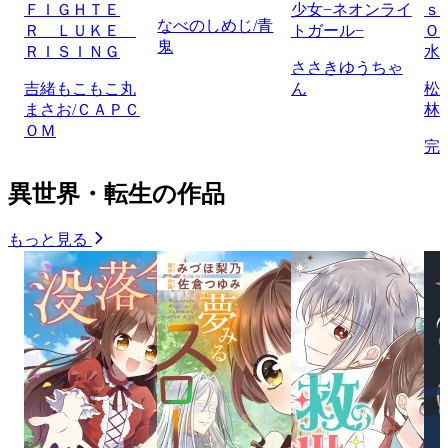
ＦＩＧＨＴＥ
少女−ネオンライ
ｓ
なべのしめじ/青
Ｒ ＬＵＫＥ
トガール−
Ｏ
鬼
ＲＩＳＩＮＧ
水
ささきゆうちゃ
吉緒もこもこ丸
ん
松
まさお/ＣＡＰＣ
林
ＯＭ
完
異世界・転生の作品
もっと見る