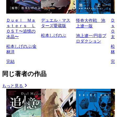
Ｄｕｅｌ Ｍａ
デュエル・マス
Ｄ
怪奇大作戦 池
ｓｔｅｒｓ Ｌ
ターズ愛蔵版
ｓ
上遼一版
ＯＳＴ〜追憶の
Ｏ
松本しげのぶ
池上遼一/円谷プ
水晶〜
太
ロダクション
松本しげのぶ/金
松
林洋
林
完結
完
同じ著者の作品
もっと見る