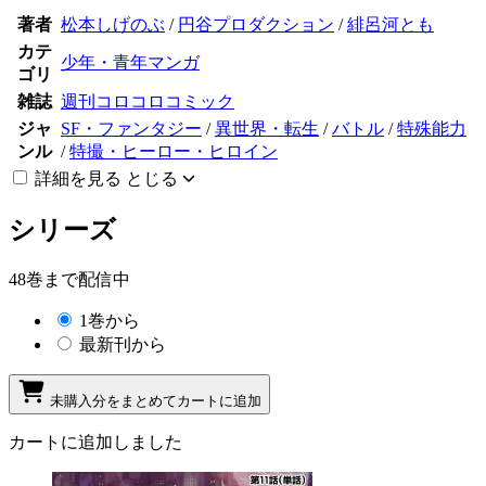
著者
松本しげのぶ
/
円谷プロダクション
/
緋呂河とも
カテ
少年・青年マンガ
ゴリ
雑誌
週刊コロコロコミック
ジャ
SF・ファンタジー
/
異世界・転生
/
バトル
/
特殊能力
ンル
/
特撮・ヒーロー・ヒロイン
詳細を見る
とじる
シリーズ
48巻まで配信中
1巻から
最新刊から
未購入分をまとめてカートに追加
カートに追加しました