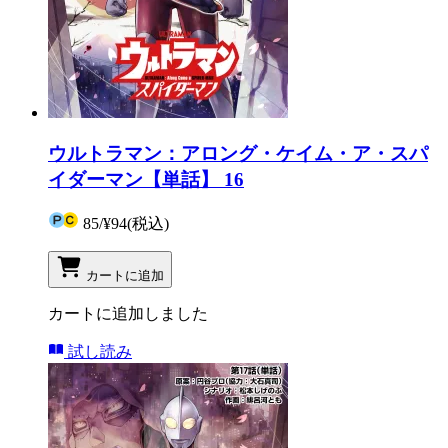
ウルトラマン：アロング・ケイム・ア・スパ
イダーマン【単話】 16
85
/
¥94
(税込)
カートに追加
カートに追加しました
試し読み