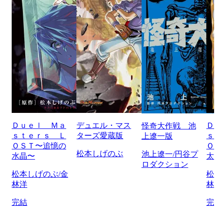
Ｄｕｅｌ Ｍａ
デュエル・マス
Ｄ
怪奇大作戦 池
ｓｔｅｒｓ Ｌ
ターズ愛蔵版
ｓ
上遼一版
ＯＳＴ〜追憶の
Ｏ
松本しげのぶ
池上遼一/円谷プ
水晶〜
太
ロダクション
松本しげのぶ/金
松
林洋
林
完結
完