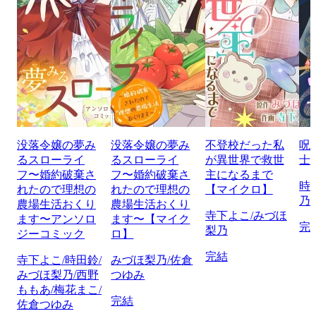
没落令嬢の夢み
没落令嬢の夢み
不登校だった私
呪
るスローライ
るスローライ
が異世界で救世
士
フ〜婚約破棄さ
フ〜婚約破棄さ
主になるまで
時
れたので理想の
れたので理想の
【マイクロ】
乃
農場生活おくり
農場生活おくり
寺下よこ/みづほ
ます〜アンソロ
ます〜【マイク
完
梨乃
ジーコミック
ロ】
完結
寺下よこ/時田鈴/
みづほ梨乃/佐倉
みづほ梨乃/西野
つゆみ
ももあ/梅花まこ/
完結
佐倉つゆみ