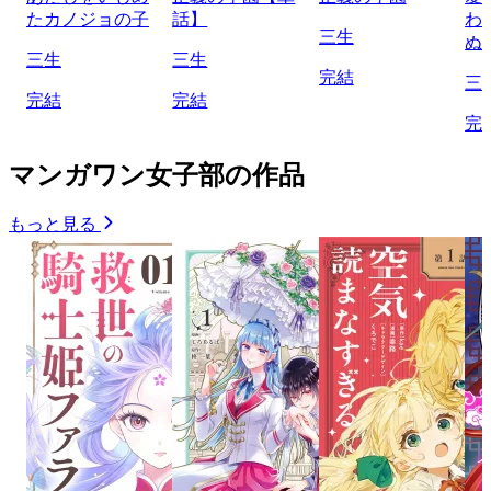
たカノジョの子
話】
わ
三生
ぬ
三生
三生
完結
三
完結
完結
完
マンガワン女子部の作品
もっと見る