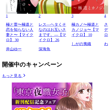
1
2
3
4
極と蕾〜極道と
レス―ヘタくそ
極カノ〜極道と
さ
恋を知らない人
なのはお互いさ
カノジョ〜【マ
デ
妻と〜【マイク
まです。―【マ
イクロ】 10
ロ】
ロ】 30
イクロ】 26
しがの夷織
わ
井山ゆー
深海魚
開催中のキャンペーン
もっと見る