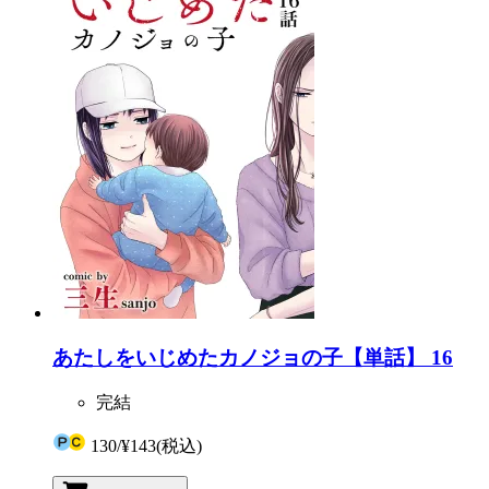
あたしをいじめたカノジョの子【単話】 16
完結
130
/
¥143
(税込)