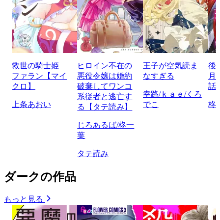
救世の騎士姫
ヒロイン不在の
王子が空気読ま
後
ファラン【マイ
悪役令嬢は婚約
なすぎる
月
クロ】
破棄してワンコ
話
幸路/ｋａｅ/くろ
系従者と逃亡す
上条あおい
でこ
柊
る【タテ読み】
じろあるば/柊一
葉
タテ読み
ダークの作品
もっと見る