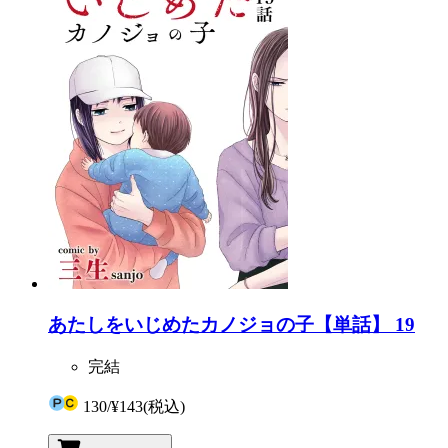
あたしをいじめたカノジョの子【単話】 19
完結
130
/
¥143
(税込)