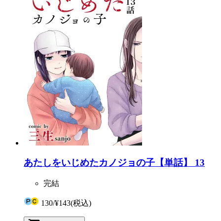
あたしをいじめたカノジョの子【単話】 13
完結
130
/
¥143
(税込)