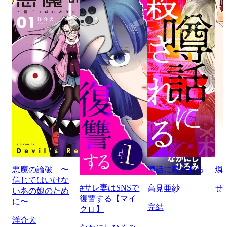
悪魔の論破 〜
噂話に殺される
燐
信じてはいけな
#サレ妻はSNSで
高見亜紗
せ
いあの娘のため
復讐する【マイ
に〜
完結
クロ】
洋介犬