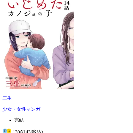
三生
少女・女性マンガ
完結
130
/
¥143
(税込)