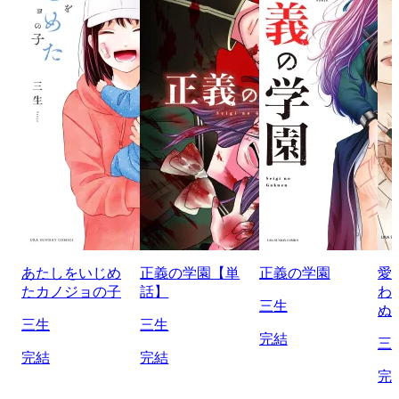
あたしをいじめ
正義の学園【単
正義の学園
愛
たカノジョの子
話】
わ
三生
ぬ
三生
三生
完結
三
完結
完結
完