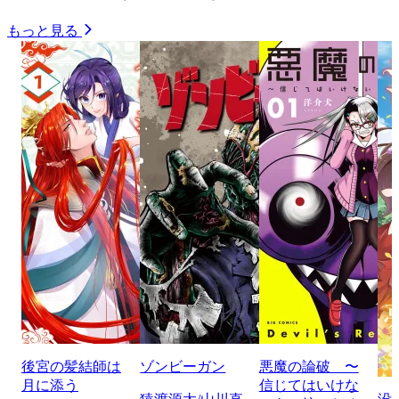
もっと見る
後宮の髪結師は
ゾンビーガン
悪魔の論破 〜
月に添う
信じてはいけな