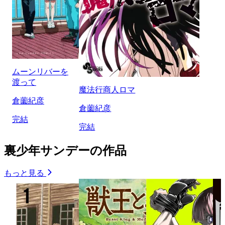
ムーンリバーを
渡って
魔法行商人ロマ
倉薗紀彦
倉薗紀彦
完結
完結
裏少年サンデーの作品
もっと見る