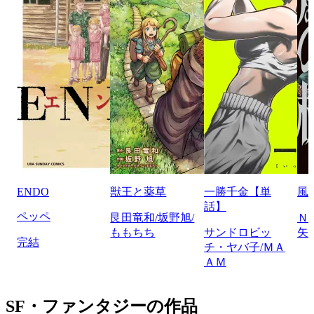
ENDO
獣王と薬草
一勝千金【単
風
話】
ペッペ
艮田竜和/坂野旭/
Ｎ
ももちち
サンドロビッ
矢
完結
チ・ヤバ子/ＭＡ
ＡＭ
SF・ファンタジーの作品