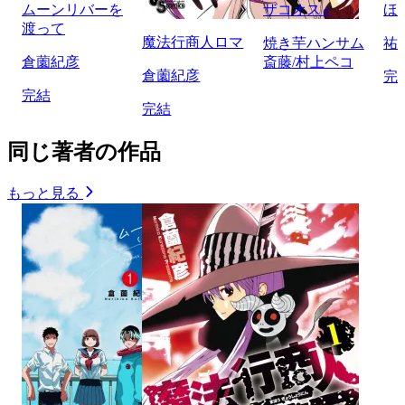
ムーンリバーを
ザコオス♂
ほ
渡って
魔法行商人ロマ
焼き芋ハンサム
祐
倉薗紀彦
斎藤/村上ペコ
倉薗紀彦
完
完結
完結
同じ著者の作品
もっと見る