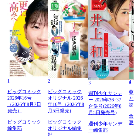
1
2
4
3
ビッグコミック
ビッグコミック
薬
週刊少年サンデ
2026年16号
オリジナル 2026
と
ー 2026年36･37
（2026年8月7日
年16号（2026年8
謎
合併号(2026年8
発売）
月5日発売)
月5日発売号)
倉
ビッグコミック
ビッグコミック
夏
週刊少年サンデ
編集部
オリジナル編集
ー編集部
部