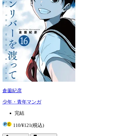
倉薗紀彦
少年・青年マンガ
完結
110
/
¥121
(税込)