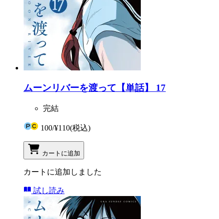
ムーンリバーを渡って【単話】 17
完結
100
/
¥110
(税込)
カートに追加
カートに追加しました
試し読み