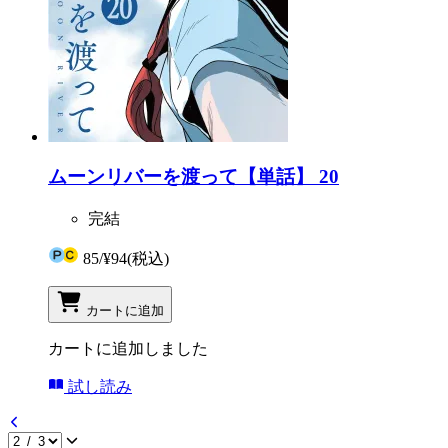
ムーンリバーを渡って【単話】 20
完結
85
/
¥94
(税込)
カートに追加
カートに追加しました
試し読み