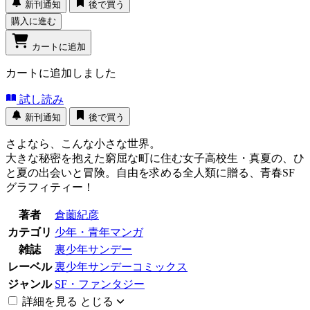
新刊通知
後で買う
購入に進む
カートに追加
カートに追加しました
試し読み
新刊通知
後で買う
さよなら、こんな小さな世界。
大きな秘密を抱えた窮屈な町に住む女子高校生・真夏の、ひ
と夏の出会いと冒険。自由を求める全人類に贈る、青春SF
グラフィティー！
著者
倉薗紀彦
カテゴリ
少年・青年マンガ
雑誌
裏少年サンデー
レーベル
裏少年サンデーコミックス
ジャンル
SF・ファンタジー
詳細を見る
とじる