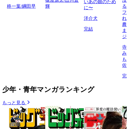
猿渡源太/山川直
没
いあの娘のため
柊一葉/綱田早
輝
る
に〜
フ
洋介犬
れ
農
完結
ま
ジ
寺
み
も
佐
完
少年・青年マンガランキング
もっと見る