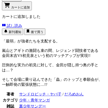
カートに追加
カートに追加しました
試し読み
新刊通知
後で買う
「最弱」が強者たちを支配する。
嵐山とアギトの激闘も束の間、レジェンド闘技者である
金田末吉VS初見泉という初のマッチアップが実現!!
圧倒的な実力の初見に対して、金田が隠し持つ奥の手と
は…？
そして会場に乗り込んできた「蟲」のトップと拳願会が、
一触即発の緊張状態に…!?
著者
サンドロビッチ・ヤバ子
/
だろめおん
カテゴリ
少年・青年マンガ
雑誌
裏少年サンデー