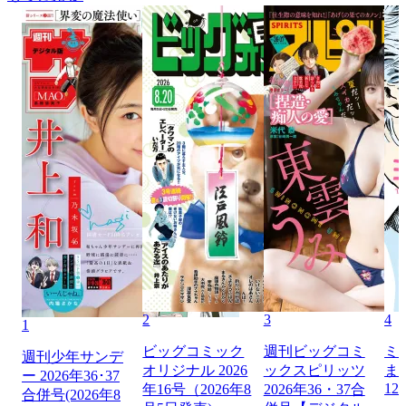
2
3
4
1
ビッグコミック
週刊ビッグコミ
ミ
週刊少年サンデ
オリジナル 2026
ックスピリッツ
ま
ー 2026年36･37
12
年16号（2026年8
2026年36・37合
合併号(2026年8