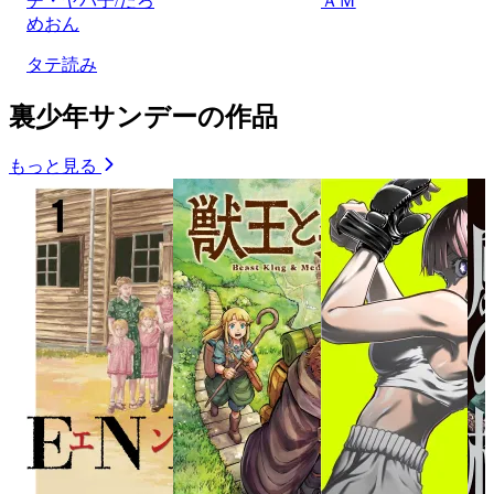
チ・ヤバ子/だろ
ＡＭ
めおん
タテ読み
裏少年サンデーの作品
もっと見る