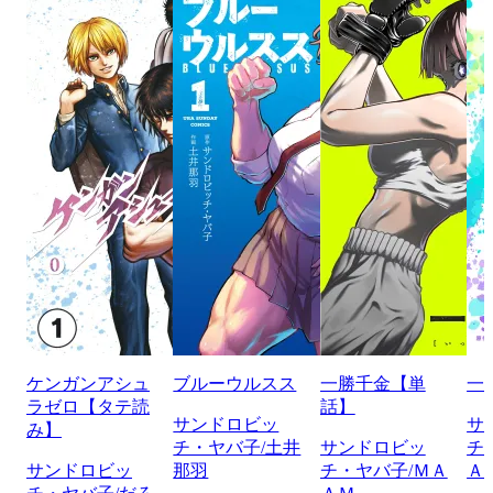
ケンガンアシュ
ブルーウルスス
一勝千金【単
一
ラゼロ【タテ読
話】
サンドロビッ
サ
み】
チ・ヤバ子/土井
サンドロビッ
チ
サンドロビッ
那羽
チ・ヤバ子/ＭＡ
Ａ