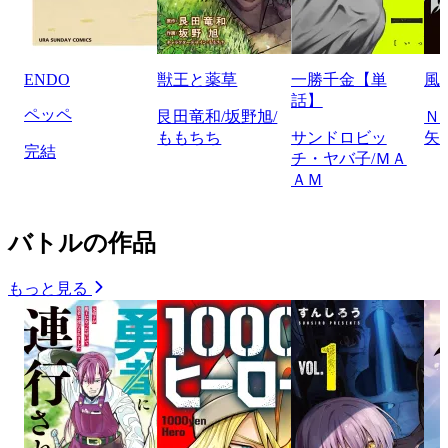
ENDO
獣王と薬草
一勝千金【単
風
話】
ペッペ
艮田竜和/坂野旭/
Ｎ
ももちち
サンドロビッ
矢
完結
チ・ヤバ子/ＭＡ
ＡＭ
バトルの作品
もっと見る