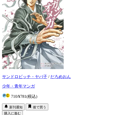
サンドロビッチ・ヤバ子
/
だろめおん
少年・青年マンガ
710
/
¥781
(税込)
新刊通知
後で買う
購入に進む