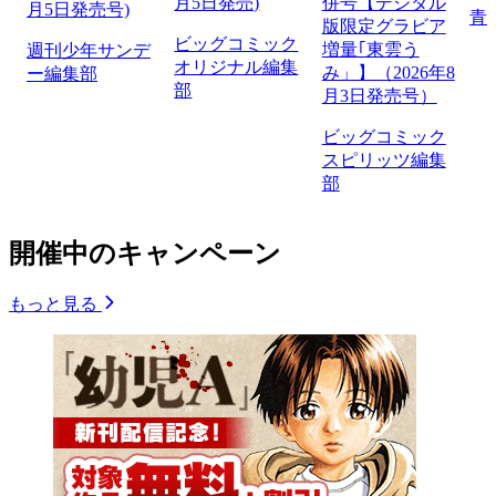
月5日発売)
併号【デジタル
月5日発売号)
青
版限定グラビア
ビッグコミック
増量｢東雲う
週刊少年サンデ
オリジナル編集
み」】（2026年8
ー編集部
部
月3日発売号）
ビッグコミック
スピリッツ編集
部
開催中のキャンペーン
もっと見る