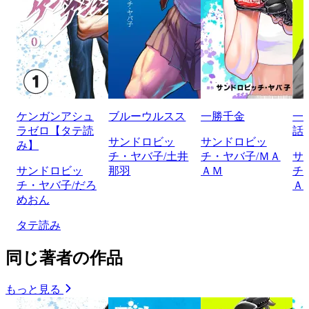
ケンガンアシュ
ブルーウルスス
一勝千金
一
ラゼロ【タテ読
話
サンドロビッ
サンドロビッ
み】
チ・ヤバ子/土井
チ・ヤバ子/ＭＡ
サ
サンドロビッ
那羽
ＡＭ
チ
チ・ヤバ子/だろ
Ａ
めおん
タテ読み
同じ著者の作品
もっと見る