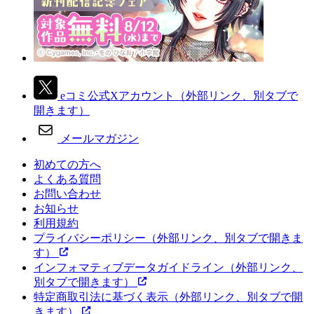
eコミ公式Xアカウント
（外部リンク、別タブで
開きます）
メールマガジン
初めての方へ
よくある質問
お問い合わせ
お知らせ
利用規約
プライバシーポリシー
（外部リンク、別タブで開きま
す）
インフォマティブデータガイドライン
（外部リンク、
別タブで開きます）
特定商取引法に基づく表示
（外部リンク、別タブで開
きます）