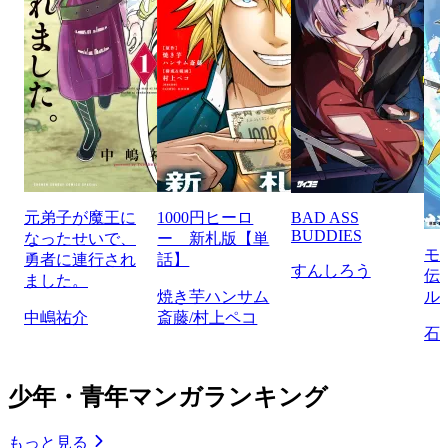
元弟子が魔王に
1000円ヒーロ
BAD ASS
BUDDIES
なったせいで、
ー 新札版【単
モ
勇者に連行され
話】
すんしろう
伝
ました。
焼き芋ハンサム
ル
中嶋祐介
斎藤/村上ペコ
石
少年・青年マンガランキング
もっと見る