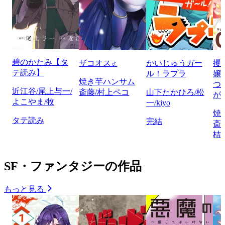
碧のかたみ【タ
ザコオス♂
かいじゅうガー
攫
テ読み】
ル！ラプラ
嬢
焼き芋ハンサム
つ
近江谷/尾上与一/
斎藤/村上ペコ
山下たかひろ/松
が
よこやま/牧
一/kiyo
焼
タテ読み
完結
斎
桔
SF・ファンタジーの作品
もっと見る