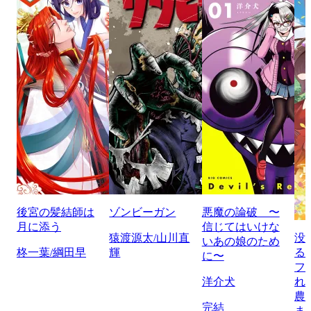
後宮の髪結師は
ゾンビーガン
悪魔の論破 〜
月に添う
信じてはいけな
猿渡源太/山川直
没
いあの娘のため
柊一葉/綱田早
輝
る
に〜
フ
洋介犬
れ
農
完結
ま