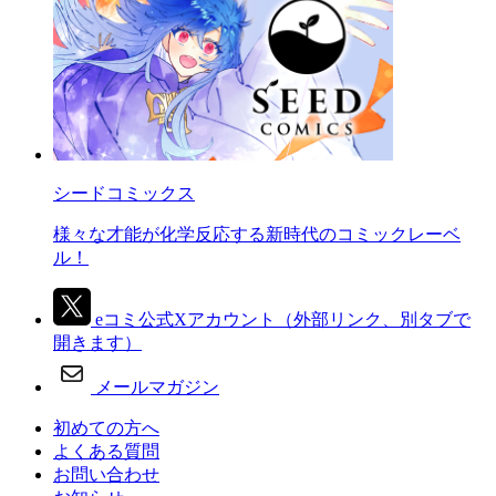
シードコミックス
様々な才能が化学反応する新時代のコミックレーベ
ル！
eコミ公式Xアカウント
（外部リンク、別タブで
開きます）
メールマガジン
初めての方へ
よくある質問
お問い合わせ