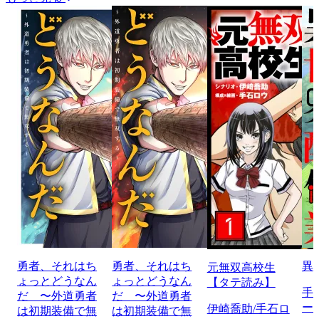
勇者、それはち
勇者、それはち
異
元無双高校生
ょっとどうなん
ょっとどうなん
【タテ読み】
手
だ 〜外道勇者
だ 〜外道勇者
ー
伊崎喬助/手石ロ
は初期装備で無
は初期装備で無