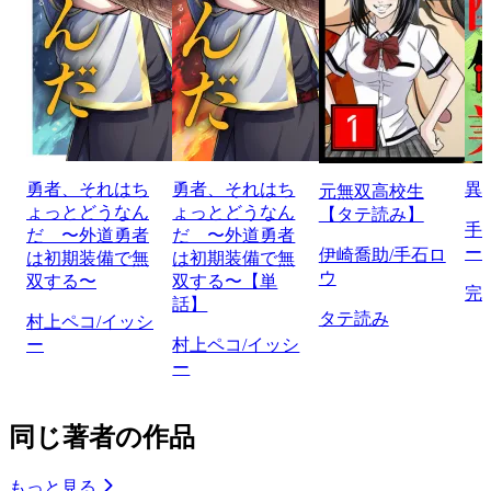
勇者、それはち
勇者、それはち
異
元無双高校生
ょっとどうなん
ょっとどうなん
【タテ読み】
手
だ 〜外道勇者
だ 〜外道勇者
ー
伊崎喬助/手石ロ
は初期装備で無
は初期装備で無
ウ
双する〜
双する〜【単
完
話】
タテ読み
村上ペコ/イッシ
ー
村上ペコ/イッシ
ー
同じ著者の作品
もっと見る