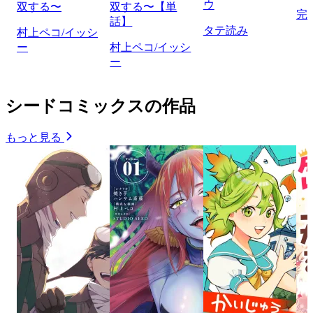
ウ
双する〜
双する〜【単
完
話】
タテ読み
村上ペコ/イッシ
ー
村上ペコ/イッシ
ー
シードコミックスの作品
もっと見る