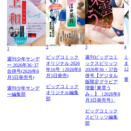
2
3
4
1
ビッグコミック
週刊ビッグコミ
ミ
週刊少年サンデ
オリジナル 2026
ックスピリッツ
ま
ー 2026年36･37
12
年16号（2026年8
2026年36・37合
合併号(2026年8
月5日発売)
併号【デジタル
月5日発売号)
青
版限定グラビア
ビッグコミック
増量｢東雲う
週刊少年サンデ
オリジナル編集
み」】（2026年8
ー編集部
部
月3日発売号）
ビッグコミック
スピリッツ編集
部