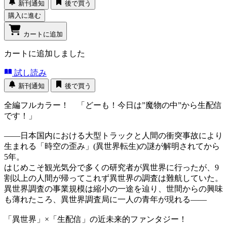
新刊通知
後で買う
購入に進む
カートに追加
カートに追加しました
試し読み
新刊通知
後で買う
全編フルカラー！ 「どーも！今日は”魔物の中”から生配信
です！」
――日本国内における大型トラックと人間の衝突事故により
生まれる「時空の歪み」(異世界転生)の謎が解明されてから
5年。
はじめこそ観光気分で多くの研究者が異世界に行ったが、9
割以上の人間が帰ってこれず異世界の調査は難航していた。
異世界調査の事業規模は縮小の一途を辿り、世間からの興味
も薄れたころ、異世界調査局に一人の青年が現れる――
「異世界」×「生配信」の近未来的ファンタジー！