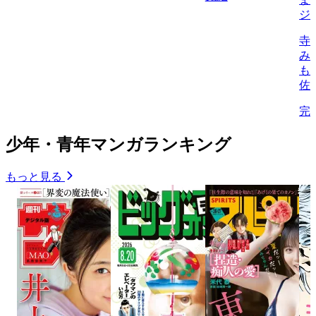
ジ
寺
み
も
佐
完
少年・青年マンガランキング
もっと見る