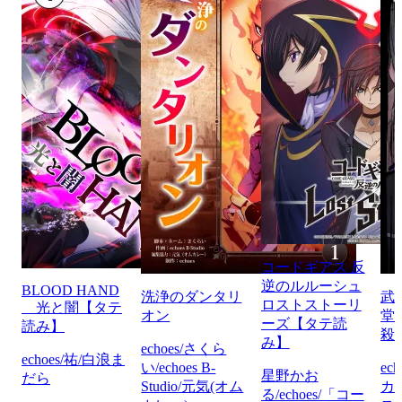
コードギアス 反
逆のルルーシュ
BLOOD HAND
洗浄のダンタリ
武
ロストストーリ
光と闇【タテ
オン
堂
ーズ【タテ読
読み】
殺
み】
echoes/さくら
echoes/祐/白浪ま
い/echoes B-
ec
星野かお
だら
Studio/元気(オム
カ
る/echoes/「コー