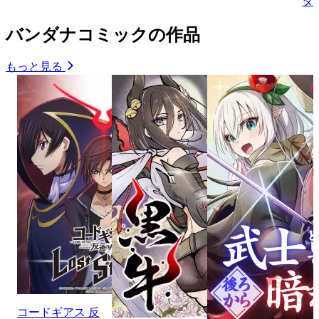
タ
バンダナコミックの作品
もっと見る
コードギアス 反