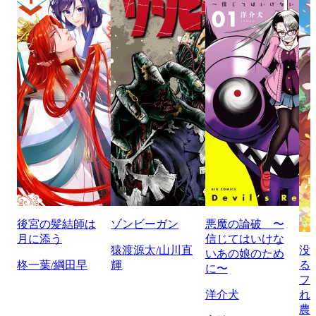
後宮の髪結師は
ゾンビーガン
悪魔の論破 〜
月に添う
信じてはいけな
猿渡源太/山川直
没
いあの娘のため
柊一葉/綱田早
輝
る
に〜
フ
洋介犬
れ
農