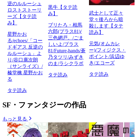
逆のルルーシュ
黒牛【タテ読
ロストストーリ
武士として正々
み】
ーズ【タテ読
堂々後ろから暗
み】
ブリたろ・相馬
殺します【タテ
六郎(プラス81)/
読み】
星野かお
三色網戸。/ごま
る/echoes/「コー
元気(オムカレ
しいよ/プラス
ドギアス 反逆の
ー)/フィジクス・
81/Future-hands/蒼
ルルーシュ」よ
ポイント/浜辺ゆ
乃タツリ/みずき
り/谷口廣次朗
き/エコーズ
のま/ラシクラボ
（サンライズ）/
榛堂檎 星野かお
タテ読み
タテ読み
る
タテ読み
SF・ファンタジーの作品
もっと見る