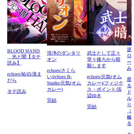
コ
逆
BLOOD HAND
洗浄のダンタリ
武士として正々
ロ
光と闇【タテ
オン
堂々後ろから暗
ー
読み】
殺します
み
echoes/さくら
echoes/祐/白浪ま
い/echoes B-
echoes/元気(オム
星
だら
Studio/元気(オム
カレー)/フィジク
る/
カレー)
ス・ポイント/浜
タテ読み
ド
辺ゆき
ル
完結
り
完結
（
榛
る