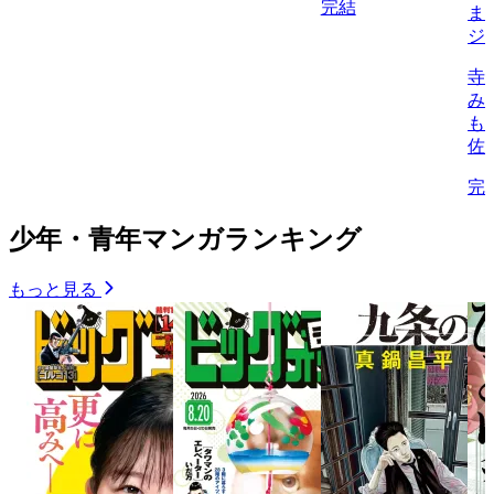
完結
ま
ジ
寺
み
も
佐
完
少年・青年マンガランキング
もっと見る