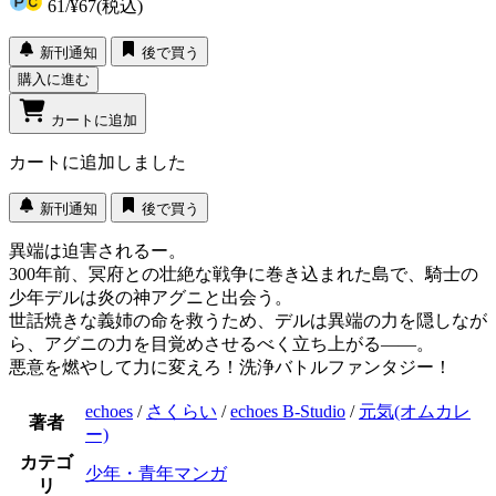
61
/
¥67
(税込)
新刊通知
後で買う
購入に進む
カートに追加
カートに追加しました
新刊通知
後で買う
異端は迫害されるー。
300年前、冥府との壮絶な戦争に巻き込まれた島で、騎士の
少年デルは炎の神アグニと出会う。
世話焼きな義姉の命を救うため、デルは異端の力を隠しなが
ら、アグニの力を目覚めさせるべく立ち上がる――。
悪意を燃やして力に変えろ！洗浄バトルファンタジー！
echoes
/
さくらい
/
echoes B-Studio
/
元気(オムカレ
著者
ー)
カテゴ
少年・青年マンガ
リ