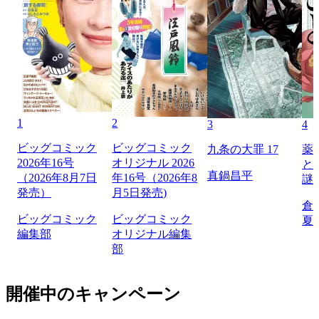
1
2
3
4
ビッグコミック
ビッグコミック
九条の大罪 17
薬
2026年16号
オリジナル 2026
と
真鍋昌平
（2026年8月7日
年16号（2026年8
謎
発売）
月5日発売)
倉
ビッグコミック
ビッグコミック
夏
編集部
オリジナル編集
部
開催中のキャンペーン