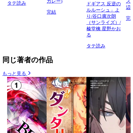
カレー)
ス
タテ読み
ドギアス 反逆の
辺
ルルーシュ」よ
完結
り/谷口廣次朗
完
（サンライズ）/
榛堂檎 星野かお
る
タテ読み
同じ著者の作品
もっと見る