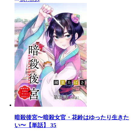
暗殺後宮〜暗殺女官・花鈴はゆったり生きた
い〜【単話】 35