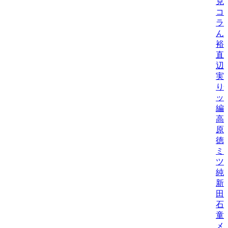
克
コ
ラ
ん
裕
直
辺
実
り
ッ
編
高
原
徳
ミ
ツ
純
新
田
石
童
メ