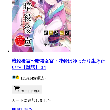
暗殺後宮〜暗殺女官・花鈴はゆったり生きた
い〜【単話】 34
135
/
¥149
(税込)
カートに追加
カートに追加しました
試し読み