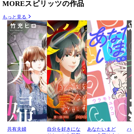
MOREスピリッツの作品
もっと見る
共有夫婦
自分を好きにな
あなたいまど
ハ