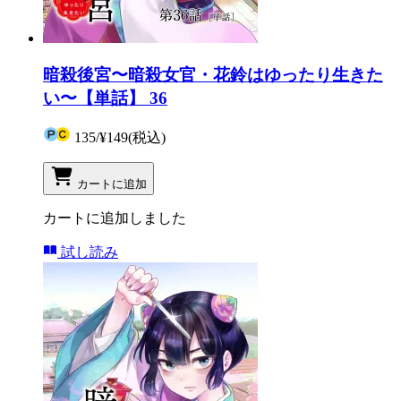
暗殺後宮〜暗殺女官・花鈴はゆったり生きた
い〜【単話】 36
135
/
¥149
(税込)
カートに追加
カートに追加しました
試し読み