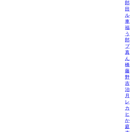
郎
田
ル
車
福
う
郎
ブ
真
ん
橋
藤
野
吉
治
月
レ
カ
ヒ
か
庭