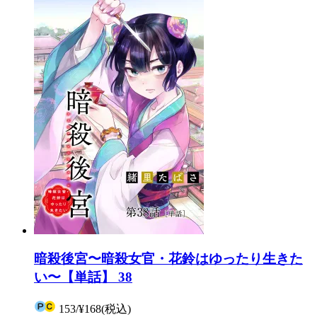
暗殺後宮〜暗殺女官・花鈴はゆったり生きた
い〜【単話】 38
153
/
¥168
(税込)