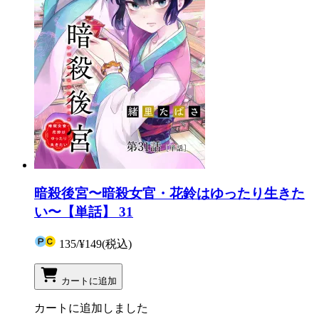
暗殺後宮〜暗殺女官・花鈴はゆったり生きた
い〜【単話】 31
135
/
¥149
(税込)
カートに追加
カートに追加しました