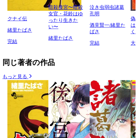
暗殺後宮〜暗殺
泣き虫弱虫諸葛
女官・花鈴はゆ
孔明
クナイ伝
偽
ったり生きた
酒見賢一/緒里た
は
い〜
緒里たばさ
ばさ
く
緒里たばさ
完結
完結
大
同じ著者の作品
もっと見る