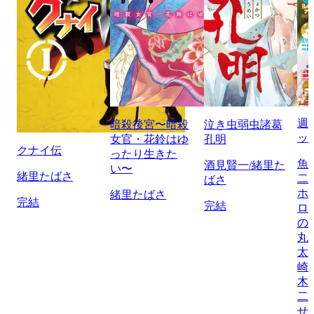
週
暗殺後宮〜暗殺
泣き虫弱虫諸葛
ッ
女官・花鈴はゆ
孔明
クナイ伝
ったり生きた
魚
酒見賢一/緒里た
い〜
緒里たばさ
二
ばさ
ホ
緒里たばさ
完結
完結
ロ
の
丸
太
崎
木
二
せ