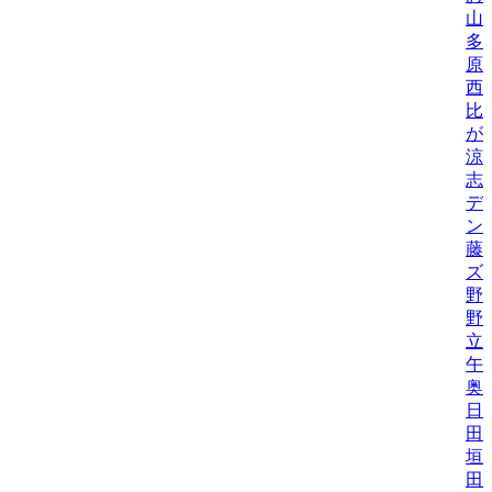
山
多
原
西
比/
が
涼
志
デ
ン
藤
ズ
野
野機
立
午
奥
日
田
垣
田