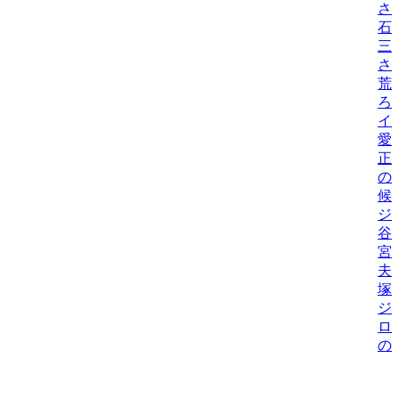
さ
石
三
さ
荒
ろ
イ
愛
正
の
候
ジ
谷
宮
夫
塚
ジ
ロ
の