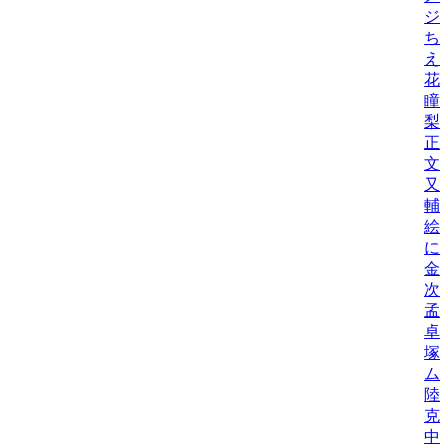
ジ
ち
え
花
瞳
梨
正
文
又
輔
絵
に
金
次
孟
卓
塚
ム
陸
克
中