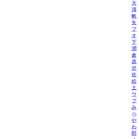
大
清
帆
矢
プ
オ
下
潤
倉
原
沢
佐
絵
土
ウ
プ
み
ペ
や
わ
郎