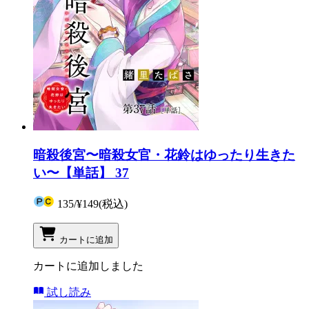
暗殺後宮〜暗殺女官・花鈴はゆったり生きた
い〜【単話】 37
135
/
¥149
(税込)
カートに追加
カートに追加しました
試し読み