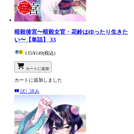
暗殺後宮〜暗殺女官・花鈴はゆったり生きた
い〜【単話】 33
135
/
¥149
(税込)
カートに追加
カートに追加しました
試し読み