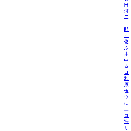
田
河
二
ー
郎
う
俊
ふ
生
中
る
ロ
和
原
伍
ウ
に
ユ
コ
浩
サ