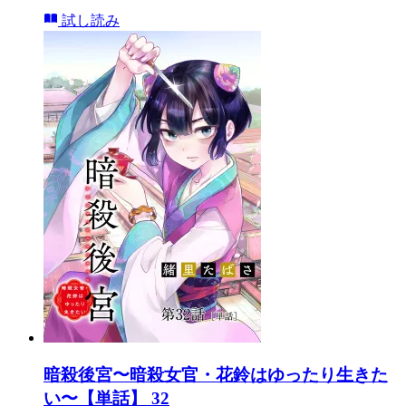
試し読み
暗殺後宮〜暗殺女官・花鈴はゆったり生きた
い〜【単話】 32