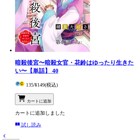
暗殺後宮〜暗殺女官・花鈴はゆったり生きた
い〜【単話】 40
135
/
¥149
(税込)
カートに追加
カートに追加しました
試し読み