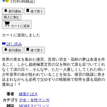
135
/
¥149
(税込)
新刊通知
後で買う
購入に進む
カートに追加
カートに追加しました
試し読み
新刊通知
後で買う
世界の美女を集めた後宮。見習い宮女・花鈴の夢は友達を作
ること。しかし超絶極悪文官の父を怖れて誰も近づいてくれ
なくて涙の日々…そんな中、ただ一人優しくしてくれた幼い
少年皇帝の命が狙われていることを知る。後宮の陰謀に巻き
込まれながらも必死で父ゆずりの暗殺術で幼帝を護る花鈴の
運命は！？
著者
緒里たばさ
カテゴリ
少女・女性マンガ
雑誌
MOREスピリッツ