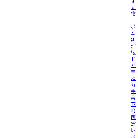
オ
ま
紋
一
ポ
ム
ゆ
だ
弘
ド
と
圭
ね
カ
井
美/
下
﨑
西
ぼ
レ
お