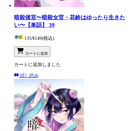
暗殺後宮〜暗殺女官・花鈴はゆったり生きた
い〜【単話】 39
135
/
¥149
(税込)
カートに追加
カートに追加しました
試し読み