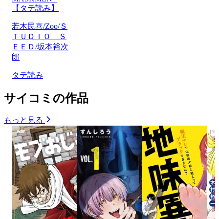
【タテ読み】
若木民喜/Zoo/Ｓ
ＴＵＤＩＯ Ｓ
ＥＥＤ/坂本裕次
郎
タテ読み
サイコミの作品
もっと見る