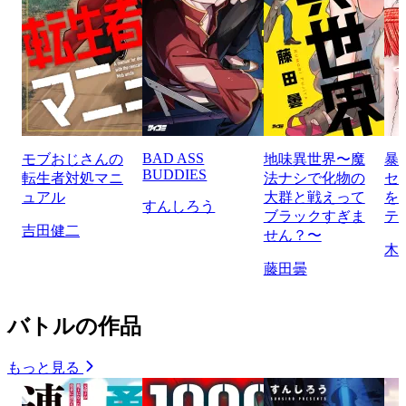
BAD ASS
モブおじさんの
地味異世界〜魔
暴
BUDDIES
転生者対処マニ
法ナシで化物の
セ
ュアル
大群と戦えって
を
すんしろう
ブラックすぎま
テ
吉田健二
せん？〜
木
藤田曇
バトルの作品
もっと見る