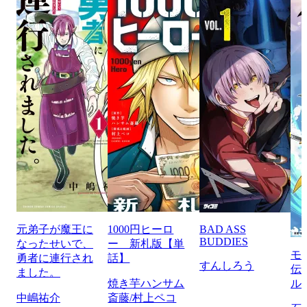
元弟子が魔王に
1000円ヒーロ
BAD ASS
BUDDIES
なったせいで、
ー 新札版【単
モ
勇者に連行され
話】
すんしろう
伝
ました。
焼き芋ハンサム
ル
中嶋祐介
斎藤/村上ペコ