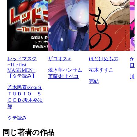
レッドマスク
ザコオス♂
ほどけぬもの
か
−The first
日
焼き芋ハンサム
祐木すずこ
MASKMEN−
【タテ読み】
斎藤/村上ペコ
川
完結
若木民喜/Zoo/Ｓ
ＴＵＤＩＯ Ｓ
ＥＥＤ/坂本裕次
郎
タテ読み
同じ著者の作品