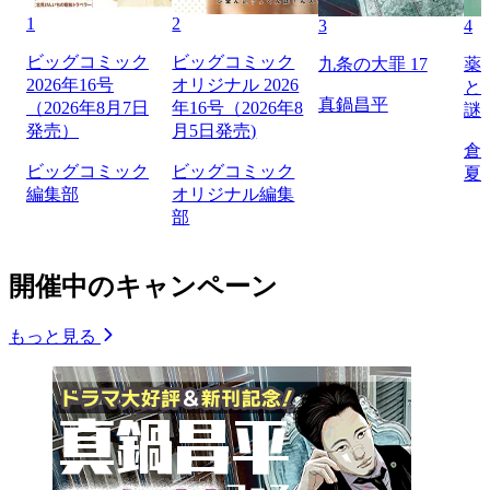
1
2
3
4
ビッグコミック
ビッグコミック
九条の大罪 17
薬
2026年16号
オリジナル 2026
と
真鍋昌平
（2026年8月7日
年16号（2026年8
謎
発売）
月5日発売)
倉
ビッグコミック
ビッグコミック
夏
編集部
オリジナル編集
部
開催中のキャンペーン
もっと見る