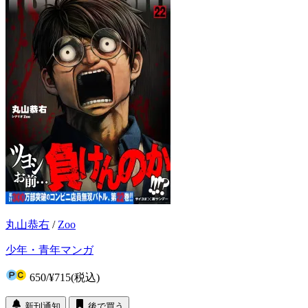
丸山恭右
/
Zoo
少年・青年マンガ
650
/
¥715
(税込)
新刊通知
後で買う