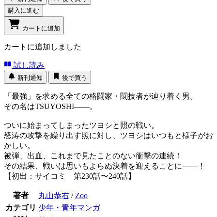
購入に進む
カートに追加
カートに追加しました
試し読み
新刊通知
後で買う
「最強」を求める全ての格闘家・闘技者が辿り着く男。
その名はTSUYOSHI――。
ついに始まってしまったツヨシと照の戦い。
怒涛の攻撃を繰り出す照に対し、ツヨシはいつもと様子がお
かしい。
被弾、出血、これまで見たことのない衝撃の連続！
その結果、戦いは思いもよらぬ決着を迎えることに――！
【初出：サイコミ 第230話〜240話】
著者
丸山恭右
/
Zoo
カテゴリ
少年・青年マンガ