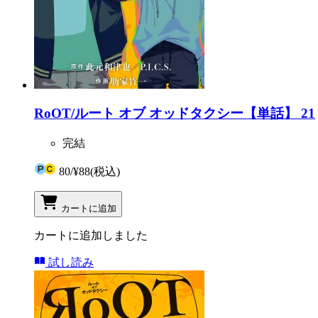
RoOT/ルート オブ オッドタクシー【単話】 21
完結
80
/
¥88
(税込)
カートに追加
カートに追加しました
試し読み