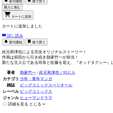
新刊通知
後で買う
購入に進む
カートに追加
カートに追加しました
試し読み
新刊通知
後で買う
此元和津也による完全オリジナルストーリー！
作画は前回から引き続き肋家竹一が担当！
新たな主人公である玲奈と佐藤を迎え、『オッドタクシー』は『
著者
肋家竹一
/
此元和津也／P.I.C.S.
カテゴリ
少年・青年マンガ
雑誌
ビッグコミックスペリオール
レーベル
ビッグコミックス
ジャンル
ヒューマンドラマ
詳細を見る
とじる