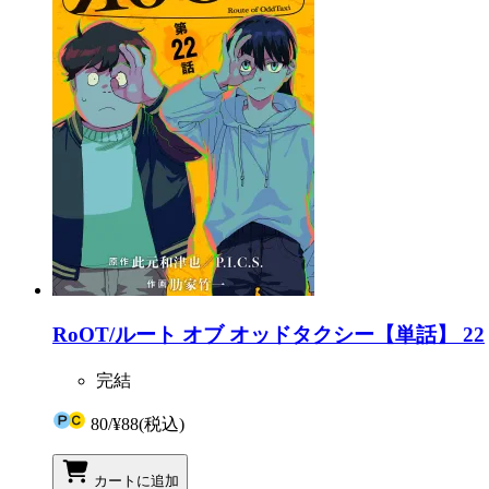
RoOT/ルート オブ オッドタクシー【単話】 22
完結
80
/
¥88
(税込)
カートに追加