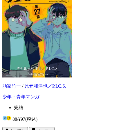
肋家竹一
/
此元和津也／P.I.C.S.
少年・青年マンガ
完結
88
/
¥97
(税込)