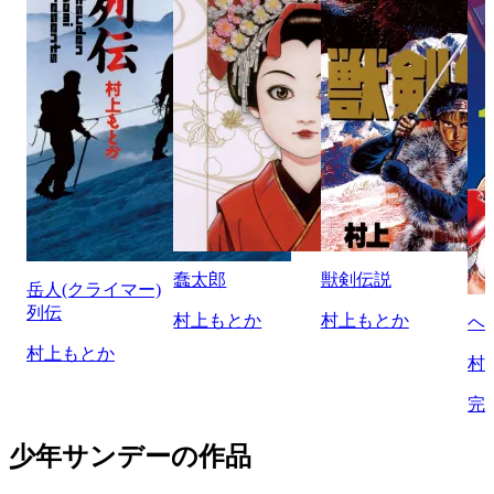
蠢太郎
獣剣伝説
岳人(クライマー)
列伝
村上もとか
村上もとか
ヘ
村上もとか
村
完
少年サンデーの作品