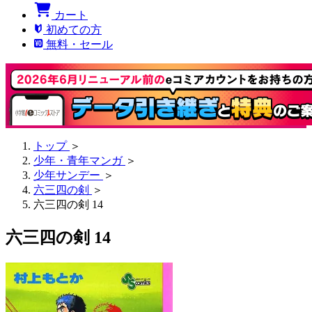
カート
初めての方
無料・セール
トップ
＞
少年・青年マンガ
＞
少年サンデー
＞
六三四の剣
＞
六三四の剣 14
六三四の剣 14