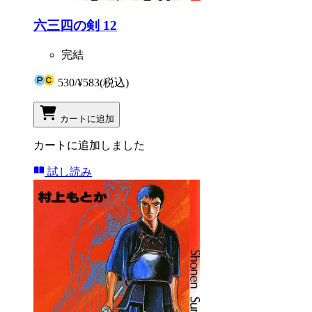
六三四の剣 12
完結
530
/
¥583
(税込)
カートに追加
カートに追加しました
試し読み