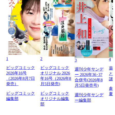
1
2
4
3
ビッグコミック
ビッグコミック
薬
週刊少年サンデ
2026年16号
オリジナル 2026
と
ー 2026年36･37
（2026年8月7日
年16号（2026年8
謎
合併号(2026年8
発売）
月5日発売)
月5日発売号)
倉
ビッグコミック
ビッグコミック
夏
週刊少年サンデ
編集部
オリジナル編集
ー編集部
部