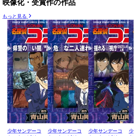
映像化・受賞作の作品
もっと見る
少年サンデーコ
少年サンデーコ
少年サンデーコ
少