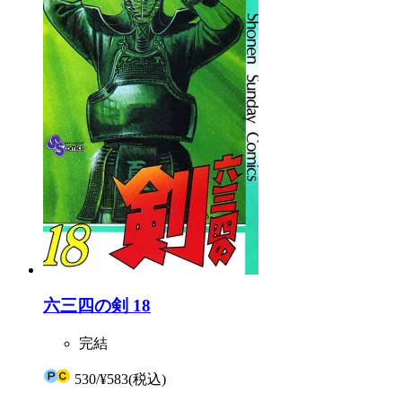
六三四の剣 18
完結
530
/
¥583
(税込)