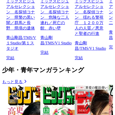
ミックスビジュ
ミックスビジュ
ミックスビジュ
ミ
アルセレクショ
アルセレクショ
アルセレクショ
ア
ン 名探偵コナ
ン 名探偵コナ
ン 名探偵コナ
ン
ン 県警の黒い
ン 危険な二人
ン 揺れる警視
ン
闇／群馬と長
連れ／死亡の
庁 １２００万
二
野 県境の遺体
館、赤い壁
人の人質／悪意
青
と聖者の行進
青山剛昌/TMS/V
青山剛
昌/
１Studio/第１ス
昌/TMS/V1 Studio
青山剛
完
タジオ
昌/TMS/V1 Studio
完結
完結
完結
少年・青年マンガランキング
もっと見る