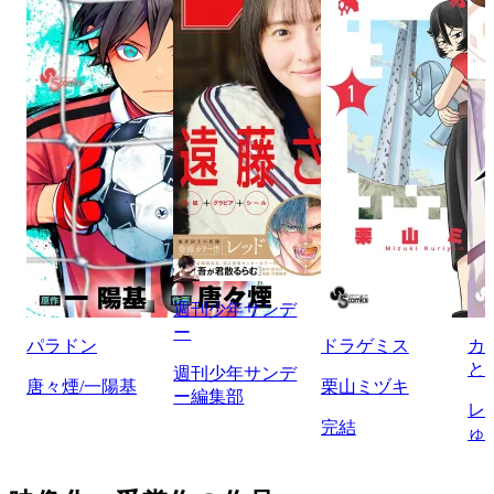
週刊少年サンデ
ー
パラドン
ドラゲミス
カ
と
週刊少年サンデ
唐々煙/一陽基
栗山ミヅキ
ー編集部
レ
完結
ゅ