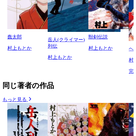
蠢太郎
獣剣伝説
岳人(クライマー)
列伝
村上もとか
村上もとか
ヘ
村上もとか
村
完
同じ著者の作品
もっと見る