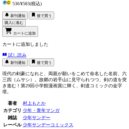
530
/
¥583
(税込)
新刊通知
後で買う
購入に進む
カートに追加
カートに追加しました
試し読み
新刊通知
後で買う
現代の剣豪になれと、両親が願いをこめて命名した名前、六
三四（ムサシ）。故郷の岩手山に見守られつつ、剣の道を突
き進む！第29回小学館漫画賞に輝く、剣道コミックの金字
塔。
著者
村上もとか
カテゴリ
少年・青年マンガ
雑誌
少年サンデー
レーベル
少年サンデーコミックス