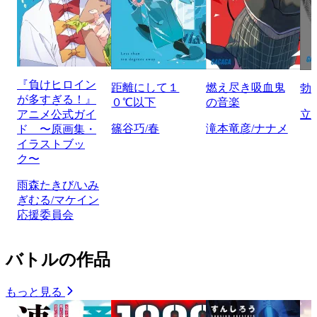
『負けヒロイン
距離にして１
燃え尽き吸血鬼
勃
が多すぎる！』
０℃以下
の音楽
アニメ公式ガイ
立
篠谷巧/春
滝本竜彦/ナナメ
ド 〜原画集・
イラストブッ
ク〜
雨森たきび/いみ
ぎむる/マケイン
応援委員会
バトルの作品
もっと見る