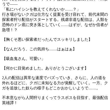
うで――
「私にハイシンを教えてくれないか……？」
行き場がないクガは仕方なく提案を受け容れて、前代未聞の
探索者狩り配信がスタートする。残虐非道な配信は、人類を
恐怖のドン底に突き落としていく……はずが、なぜか信者が
急増！？
【胸くそ悪い探索者だったんでスッキリしました】
【なんだろう、この気持ち……はぁはぁ】
【吸血鬼さん、可愛い」
【何かに目覚めました。ありがとうございます】
2人の配信は異常な速度でバズっていき、さらに、人の道を
外れるほどに、クガに未知なる力が覚醒していく。一方、ク
ガを追放した奴らの様子もどこかおかしいようで……。
不本意ながら人間狩りまくってラスボスを目指す、最強配信
英雄譚！