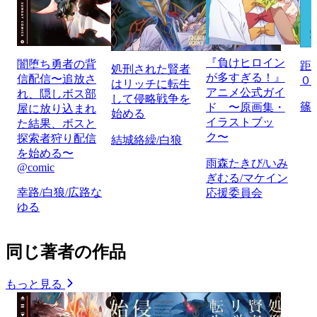
『負けヒロイン
闇堕ち勇者の背
距
処刑された賢者
が多すぎる！』
信配信〜追放さ
０
はリッチに転生
アニメ公式ガイ
れ、隠しボス部
して侵略戦争を
篠
ド 〜原画集・
屋に放り込まれ
始める
イラストブッ
た結果、ボスと
ク〜
探索者狩り配信
結城絡繰/白狼
を始める〜
雨森たきび/いみ
@comic
ぎむる/マケイン
幸路/白狼/広路な
応援委員会
ゆる
同じ著者の作品
もっと見る