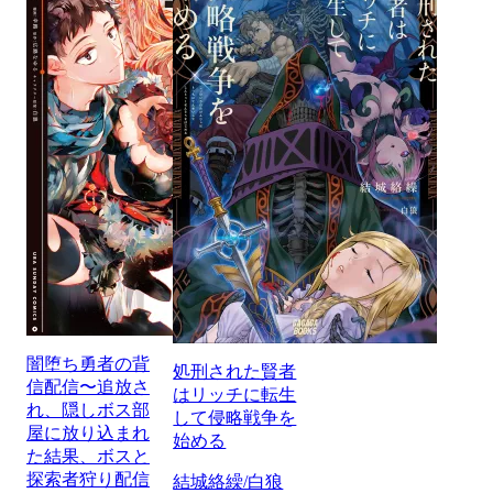
闇堕ち勇者の背
処刑された賢者
信配信〜追放さ
はリッチに転生
れ、隠しボス部
して侵略戦争を
屋に放り込まれ
始める
た結果、ボスと
探索者狩り配信
結城絡繰/白狼