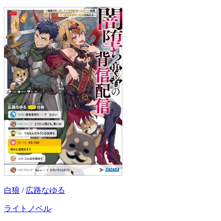
白狼
/
広路なゆる
ライトノベル