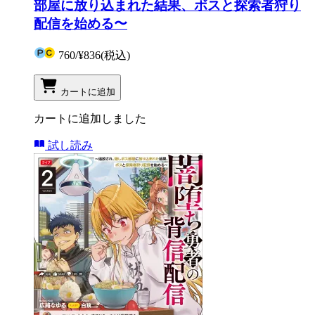
部屋に放り込まれた結果、ボスと探索者狩り
配信を始める〜
760
/
¥836
(税込)
カートに追加
カートに追加しました
試し読み