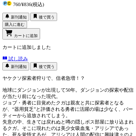
760
/
¥836
(税込)
新刊通知
後で買う
購入に進む
カートに追加
カートに追加しました
試し読み
新刊通知
後で買う
ヤケクソ探索者狩りで、信者急増！？
地球にダンジョンが出現して50年。ダンジョンの探索や配信
が当たり前になった現代。
ジョブ・勇者に目覚めたクガは親友と共に探索者となる
が、“器用貧乏”と評価される勇者に活躍の場は少なく、パー
ティーから追放されてしまう。
失意の中、生きては戻れぬと噂の隠しボス部屋に放り込まれ
るクガ。そこに現れたのは美少女吸血鬼・アリシアであっ
た。死を覚悟するが、アリシアは人間の配信に興味津々のよ