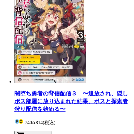
闇堕ち勇者の背信配信３ 〜追放され、隠し
ボス部屋に放り込まれた結果、ボスと探索者
狩り配信を始める〜
740
/
¥814
(税込)