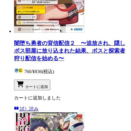
闇堕ち勇者の背信配信２ 〜追放され、隠し
ボス部屋に放り込まれた結果、ボスと探索者
狩り配信を始める〜
760
/
¥836
(税込)
カートに追加
カートに追加しました
試し読み