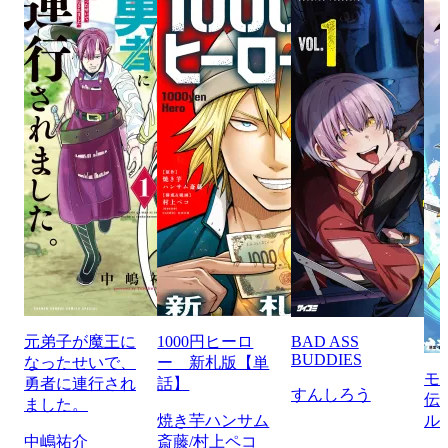
元弟子が魔王に
1000円ヒーロ
BAD ASS
BUDDIES
なったせいで、
ー 新札版【単
モ
勇者に連行され
話】
すんしろう
伝
ました。
焼き芋ハンサム
ル
中嶋祐介
斎藤/村上ペコ