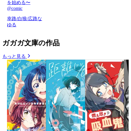
を始める〜
@comic
幸路/白狼/広路な
ゆる
ガガガ文庫の作品
もっと見る