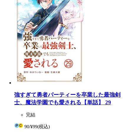
強すぎて勇者パーティーを卒業した最強剣
士、魔法学園でも愛される【単話】 29
完結
90
/
¥99
(税込)