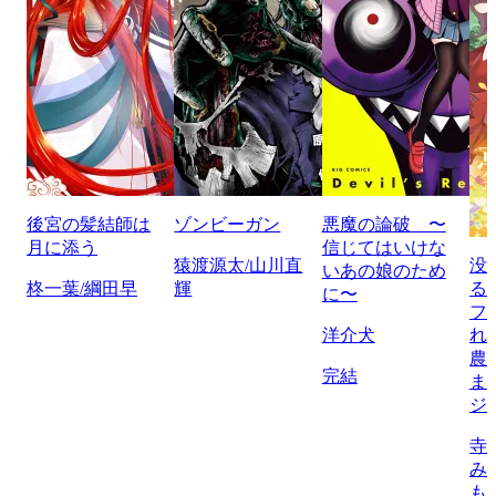
後宮の髪結師は
ゾンビーガン
悪魔の論破 〜
月に添う
信じてはいけな
猿渡源太/山川直
没
いあの娘のため
柊一葉/綱田早
輝
る
に〜
フ
洋介犬
れ
農
完結
ま
ジ
寺
み
も