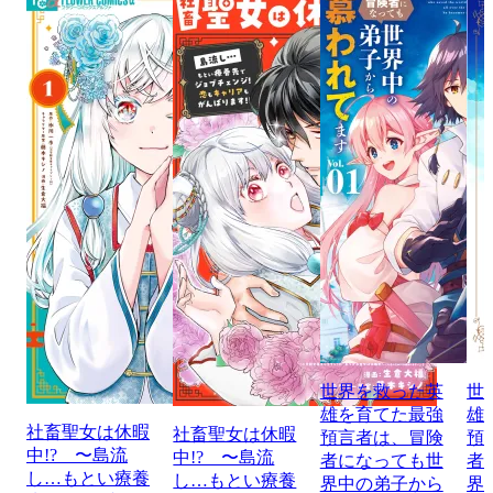
世界を救った英
世
雄を育てた最強
雄
社畜聖女は休暇
社畜聖女は休暇
預言者は、冒険
預
中!? 〜島流
中!? 〜島流
者になっても世
者
し…もとい療養
し…もとい療養
界中の弟子から
界