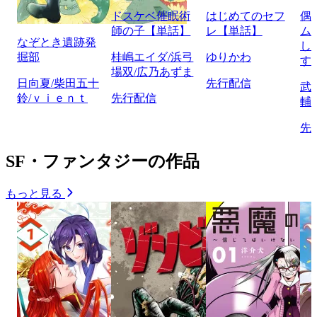
ドスケベ催眠術
はじめてのセフ
偶
師の子【単話】
レ【単話】
ム
なぞとき遺跡発
し
掘部
桂嶋エイダ/浜弓
ゆりかわ
す
場双/広乃あずま
日向夏/柴田五十
先行配信
武
鈴/ｖｉｅｎｔ
先行配信
輔
先
SF・ファンタジーの作品
もっと見る