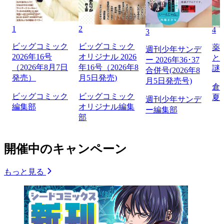
1
2
4
3
ビッグコミック
ビッグコミック
薬
週刊少年サンデ
2026年16号
オリジナル 2026
と
ー 2026年36･37
（2026年8月7日
年16号（2026年8
謎
合併号(2026年8
発売）
月5日発売)
月5日発売号)
倉
ビッグコミック
ビッグコミック
夏
週刊少年サンデ
編集部
オリジナル編集
ー編集部
部
開催中のキャンペーン
もっと見る