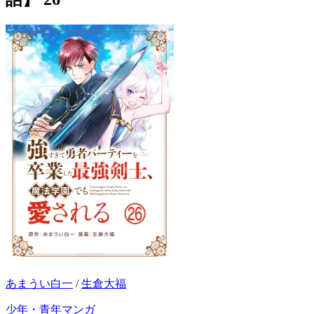
あまうい白一
/
生倉大福
少年・青年マンガ