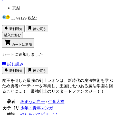
完結
117
/
¥129
(税込)
新刊通知
後で買う
購入に進む
カートに追加
カートに追加しました
試し読み
新刊通知
後で買う
魔王を倒した最強の剣士レオンは、新時代の魔法技術を学ぶ
ため勇者パーティーを卒業し、王国に七つある魔法学園を回
ることに…！ 最強剣士のリスタートファンタジー！！
著者
あまうい白一
/
生倉大福
カテゴリ
少年・青年マンガ
雑誌
やわらかスピリッツ