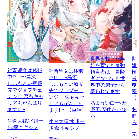
世界を救った英
世
雄を育てた最強
雄
社畜聖女は休暇
社畜聖女は休暇
預言者は、冒険
預
中!? 〜島流
中!? 〜島流
者になっても世
者
し…もとい療養
し…もとい療養
界中の弟子から
界
先でジョブチェ
先でジョブチェ
慕われてます
慕
ンジ！ 恋もキャ
ンジ！ 恋もキャ
【
リアもがんばり
あまうい白一/天
リアもがんばり
ます!!〜
野英/安住たかひ
あ
ます!!〜【単話】
ろ
野
生倉大福/氷川一
生倉大福/氷川一
ろ
歩/藤本キシノ
歩/藤本キシノ
先
完結