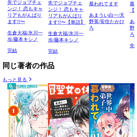
先でジョブチェ
先でジョブチェ
慕われてます
慕
ンジ！ 恋もキャ
ンジ！ 恋もキャ
【
リアもがんばり
あまうい白一/天
リアもがんばり
ます!!〜
野英/安住たかひ
あ
ます!!〜【単話】
ろ
野
生倉大福/氷川一
生倉大福/氷川一
ろ
歩/藤本キシノ
歩/藤本キシノ
先
完結
完結
同じ著者の作品
もっと見る