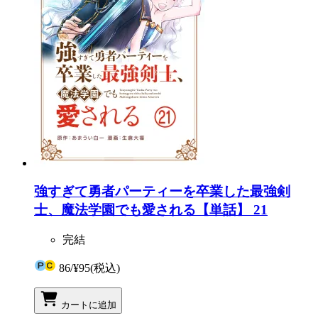
強すぎて勇者パーティーを卒業した最強剣
士、魔法学園でも愛される【単話】 21
完結
86
/
¥95
(税込)
カートに追加