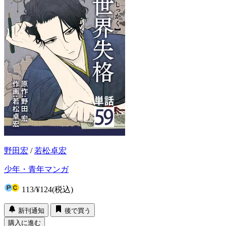
野田宏
/
若松卓宏
少年・青年マンガ
113
/
¥124
(税込)
新刊通知
後で買う
購入に進む