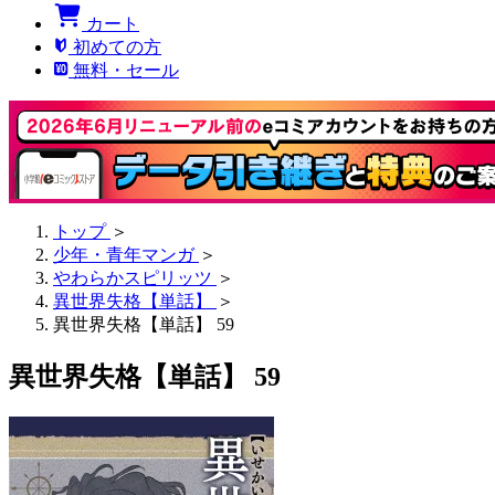
カート
初めての方
無料・セール
トップ
＞
少年・青年マンガ
＞
やわらかスピリッツ
＞
異世界失格【単話】
＞
異世界失格【単話】 59
異世界失格【単話】 59