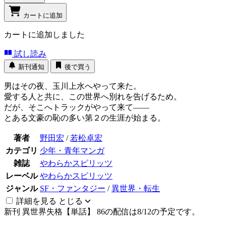
カートに追加
カートに追加しました
試し読み
新刊通知
後で買う
男はその夜、玉川上水へやって来た。
愛する人と共に、この世界へ別れを告げるため。
だが、そこへトラックがやって来て――
とある文豪の恥の多い第２の生涯が始まる。
著者
野田宏
/
若松卓宏
カテゴリ
少年・青年マンガ
雑誌
やわらかスピリッツ
レーベル
やわらかスピリッツ
ジャンル
SF・ファンタジー
/
異世界・転生
詳細を見る
とじる
新刊
異世界失格【単話】 86の配信は8/12の予定です。