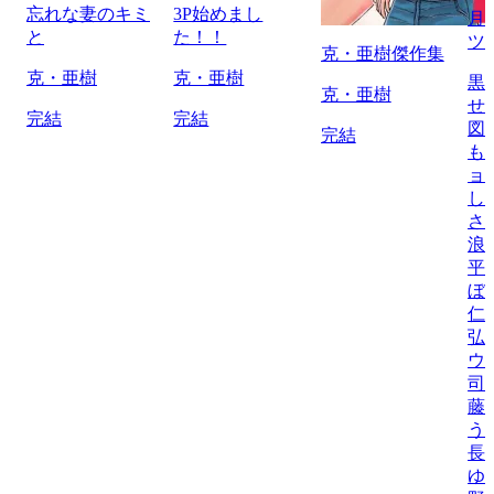
忘れな妻のキミ
3P始めまし
月
と
た！！
ツ
克・亜樹傑作集
克・亜樹
克・亜樹
黒
克・亜樹
せ
完結
完結
図
完結
も
ョ
し
さ
浪
平
ぼ
仁
弘
ウ
司
藤
う
長
ゆ