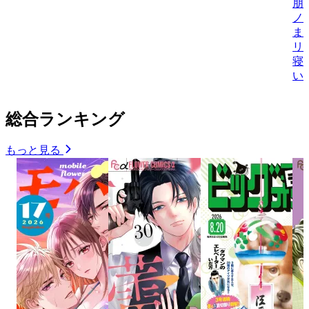
朋
ノ
ま
リ
寝
い
総合ランキング
もっと見る