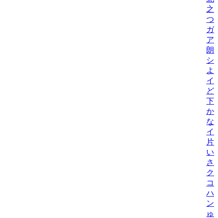
之
つ
ガ
ア
朗
シ
よ
イ
ど
下元
か
な
イ
片
い
さ
ク
コ
ハ
ン
ゅ