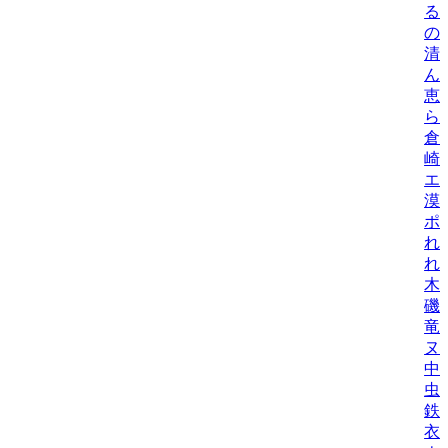
る
の
清
ん
恵
ら
倉
崎
エ
漠
ポ
れ
れ
木
磯
竜
ヌ
中
虫
鉄
衣/