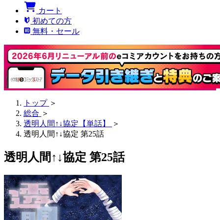
カート
初めての方
無料・セール
トップ
＞
総合
＞
透明人間↑↓協定【単話】
＞
透明人間↑↓協定 第25話
透明人間↑↓協定 第25話