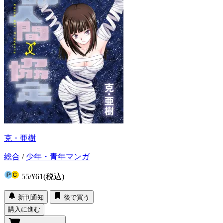
克・亜樹
総合
/
少年・青年マンガ
55
/
¥61
(税込)
新刊通知
後で買う
購入に進む