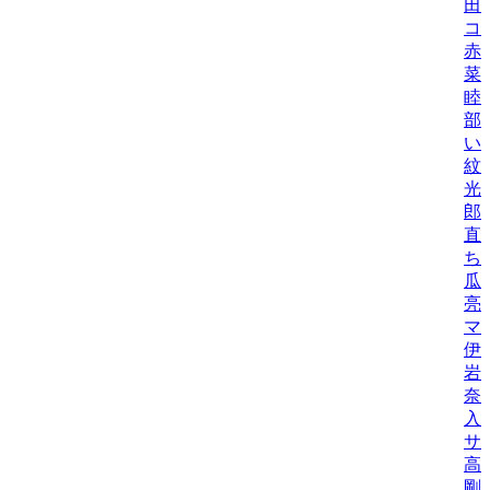
田
コ
赤
菜
睦
部
い
紋
光
郎
直
ち
瓜
亮
マ
伊
岩
奈
入
サ
高
剛