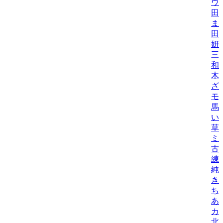
ウ
田
ま
田
妍/K
三
和
木
ざ
モ
馬
い
草
ミ
古
練/
純
き
ち
あ
カ
北