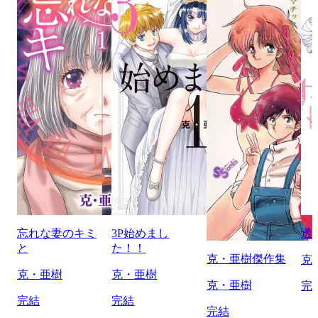
忘れな妻のキミ
3P始めまし
透
と
た！！
克・亜樹傑作集
克
克・亜樹
克・亜樹
克・亜樹
完
完結
完結
完結