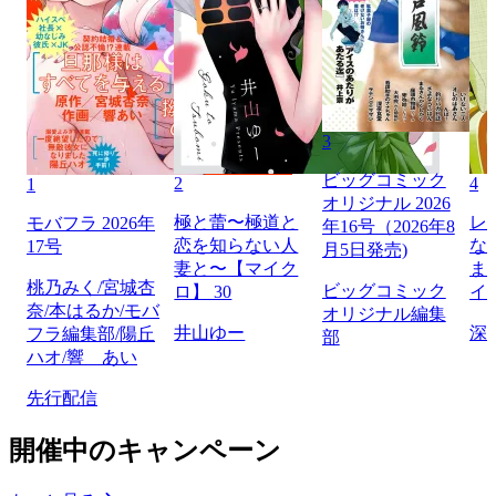
3
ビッグコミック
2
4
1
オリジナル 2026
極と蕾〜極道と
レ
モバフラ 2026年
年16号（2026年8
恋を知らない人
な
17号
月5日発売)
妻と〜【マイク
ま
桃乃みく/宮城杏
ビッグコミック
ロ】 30
イ
奈/本はるか/モバ
オリジナル編集
井山ゆー
深
フラ編集部/陽丘
部
ハオ/響 あい
先行配信
開催中のキャンペーン