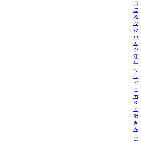
月
ぼ
る
ツ
寝
ｍ
ん
ツ
江
生
り
リ
イ
こ
カ
Ｋ
犬
沢
ぎ
夕
山