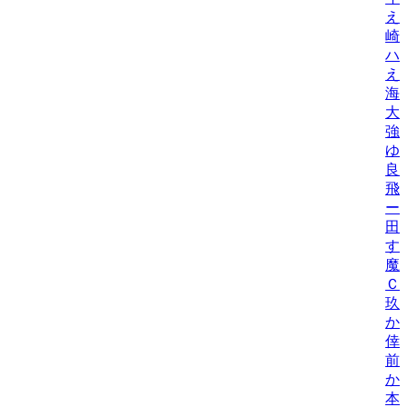
え
崎
ハ
え
海
大
強
ゆ
良
飛
ー
田
す
魔
Ｃ
玖
か
倖
前
か
本