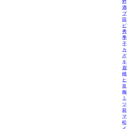
野
酒
ブ
田
ピ
秀
季
子
カ
ざ
キ
眉
桃
ヒ
良
梅
ミ
ツ
前
マ
松
イ