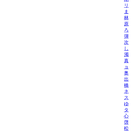
リ
ま
林
原
ろ
弾
次
し
濁
真
ョ
奥
出
橋
ネ
ス
ゆ
タニ
心
啓
松