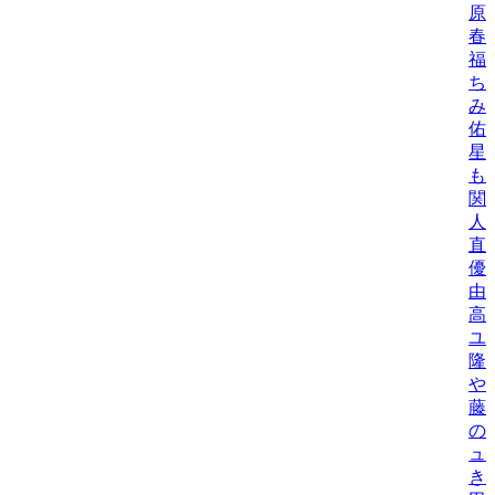
原
春
福
ち
み
佑
星
も
関
人
直
優
由
高
ユ
隆
や
藤
の
ュ
き