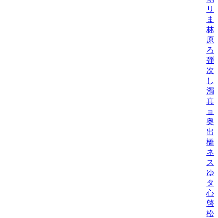
リ
ま
林
原
ろ
弾
次
し
濁
真
ョ
奥
出
橋
ネ
ス
ゆ
タニ
心
啓
松