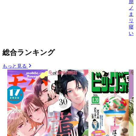
朋
ノ
ま
リ
寝
い
総合ランキング
もっと見る