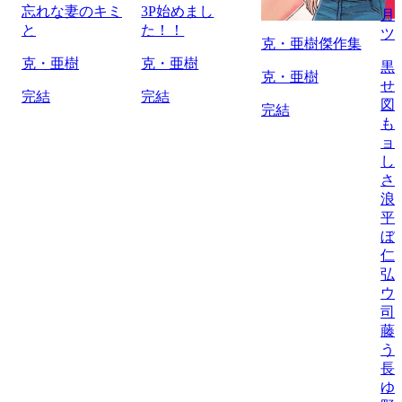
忘れな妻のキミ
3P始めまし
月
と
た！！
ツ
克・亜樹傑作集
克・亜樹
克・亜樹
黒
克・亜樹
せ
完結
完結
図
完結
も
ョ
し
さ
浪
平
ぼ
仁
弘
ウ
司
藤
う
長
ゆ