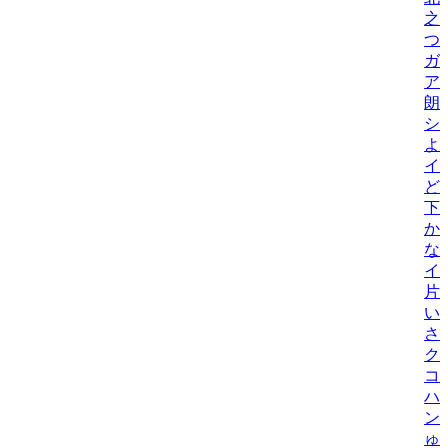
之
つ
ガ
ア
朗
シ
よ
イ
ど
下元
か
な
イ
片
い
さ
ク
コ
ハ
ン
ゅ