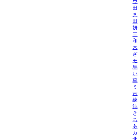
ウ
田
ま
田
妍/K
三
和
木
ざ
モ
馬
い
草
ミ
古
練/
純
き
ち
あ
カ
北