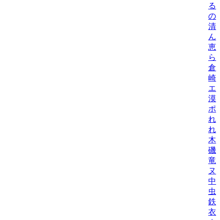
る
の
清
ん
恵
ら
倉
崎
エ
漠
ポ
れ
れ
木
磯
竜
ヌ
中
虫
鉄
衣/