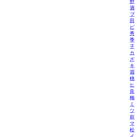
野
酒
ブ
田
ピ
秀
季
子
カ
ざ
キ
眉
桃
ヒ
良
梅
ミ
ツ
前
マ
松
イ