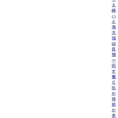
え
崎
ハ
え
海
大
強
ゆ
良
飛
ー
田
す
魔
Ｃ
玖
か
倖
前
か
本