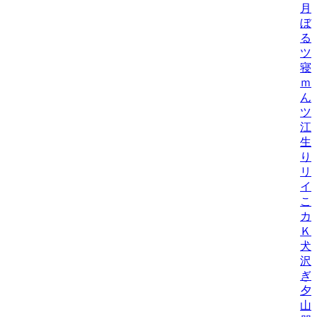
月
ぼ
る
ツ
寝
ｍ
ん
ツ
江
生
り
リ
イ
こ
カ
Ｋ
犬
沢
ぎ
夕
山