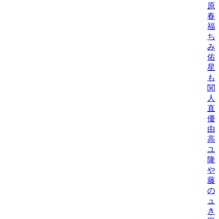
原
春
福
ち
み
佑
星
も
関
人
直
優
由
高
ユ
隆
や
藤
の
ュ
き