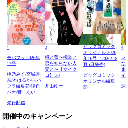
3
ビッグコミック
2
4
1
オリジナル 2026
極と蕾〜極道と
レ
モバフラ 2026年
年16号（2026年8
恋を知らない人
な
17号
月5日発売)
妻と〜【マイク
ま
桃乃みく/宮城杏
ビッグコミック
ロ】 30
イ
奈/本はるか/モバ
オリジナル編集
井山ゆー
深
フラ編集部/陽丘
部
ハオ/響 あい
先行配信
開催中のキャンペーン