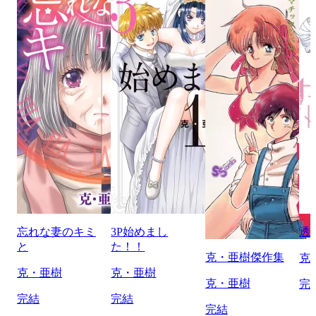
忘れな妻のキミ
3P始めまし
透
と
た！！
克・亜樹傑作集
克
克・亜樹
克・亜樹
克・亜樹
完
完結
完結
完結