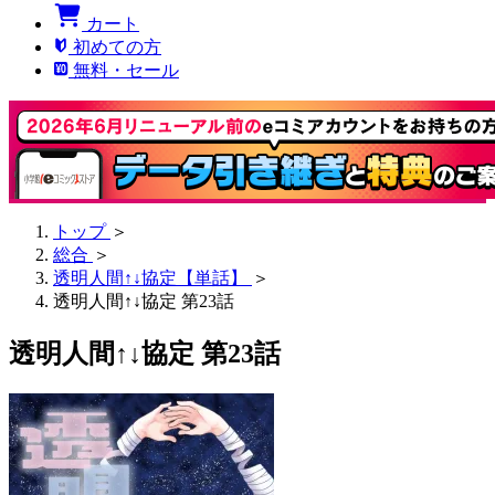
カート
初めての方
無料・セール
トップ
＞
総合
＞
透明人間↑↓協定【単話】
＞
透明人間↑↓協定 第23話
透明人間↑↓協定 第23話