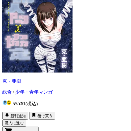
克・亜樹
総合
/
少年・青年マンガ
55
/
¥61
(税込)
新刊通知
後で買う
購入に進む