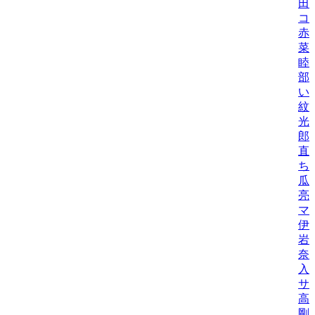
田
コ
赤
菜
睦
部
い
紋
光
郎
直
ち
瓜
亮
マ
伊
岩
奈
入
サ
高
剛