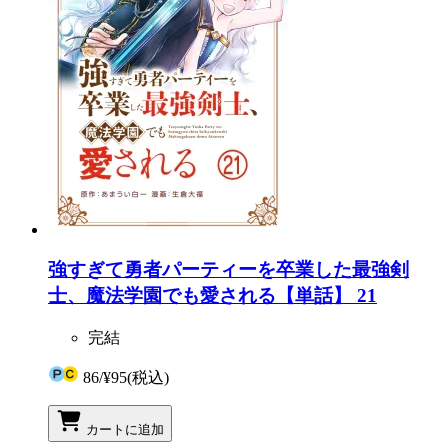
強すぎて勇者パーティーを卒業した最強剣
士、魔法学園でも愛される【単話】 21
完結
86
/
¥95
(税込)
カートに追加