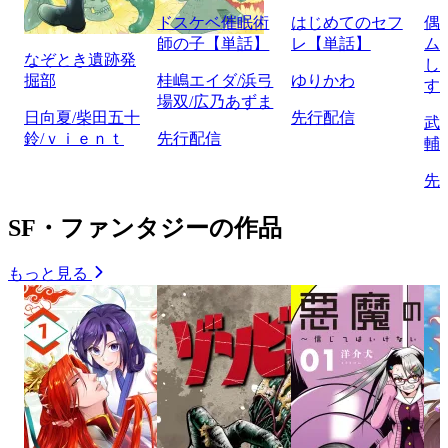
ドスケベ催眠術
はじめてのセフ
偶
師の子【単話】
レ【単話】
ム
なぞとき遺跡発
し
掘部
桂嶋エイダ/浜弓
ゆりかわ
す
場双/広乃あずま
日向夏/柴田五十
先行配信
武
鈴/ｖｉｅｎｔ
先行配信
輔
先
SF・ファンタジーの作品
もっと見る