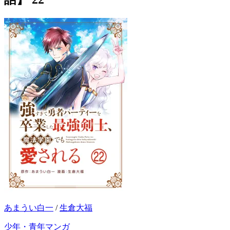
あまうい白一
/
生倉大福
少年・青年マンガ