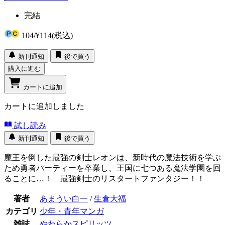
完結
104
/
¥114
(税込)
新刊通知
後で買う
購入に進む
カートに追加
カートに追加しました
試し読み
新刊通知
後で買う
魔王を倒した最強の剣士レオンは、新時代の魔法技術を学ぶ
ため勇者パーティーを卒業し、王国に七つある魔法学園を回
ることに…！ 最強剣士のリスタートファンタジー！！
著者
あまうい白一
/
生倉大福
カテゴリ
少年・青年マンガ
雑誌
やわらかスピリッツ