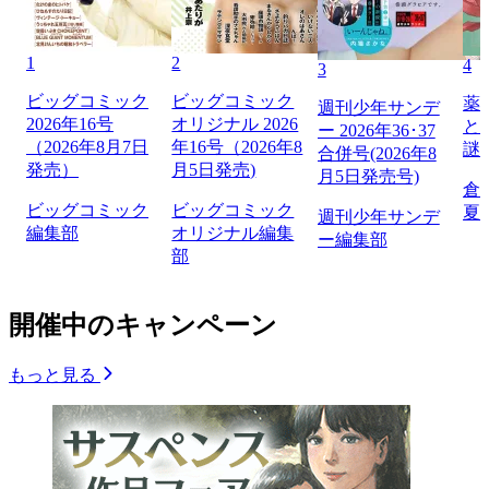
1
2
4
3
ビッグコミック
ビッグコミック
薬
週刊少年サンデ
2026年16号
オリジナル 2026
と
ー 2026年36･37
（2026年8月7日
年16号（2026年8
謎
合併号(2026年8
発売）
月5日発売)
月5日発売号)
倉
ビッグコミック
ビッグコミック
夏
週刊少年サンデ
編集部
オリジナル編集
ー編集部
部
開催中のキャンペーン
もっと見る