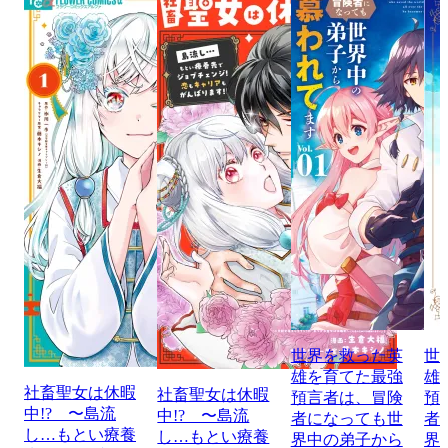
世界を救った英
世
雄を育てた最強
雄
社畜聖女は休暇
社畜聖女は休暇
預言者は、冒険
預
中!? 〜島流
中!? 〜島流
者になっても世
者
し…もとい療養
し…もとい療養
界中の弟子から
界