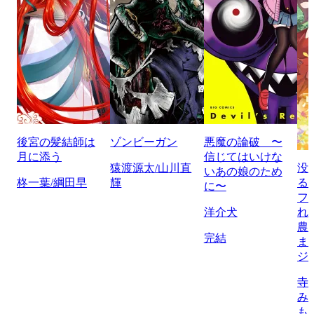
後宮の髪結師は
ゾンビーガン
悪魔の論破 〜
月に添う
信じてはいけな
猿渡源太/山川直
没
いあの娘のため
柊一葉/綱田早
輝
る
に〜
フ
洋介犬
れ
農
完結
ま
ジ
寺
み
も