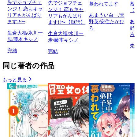
先でジョブチェ
先でジョブチェ
慕われてます
慕
ンジ！ 恋もキャ
ンジ！ 恋もキャ
【
リアもがんばり
あまうい白一/天
リアもがんばり
ます!!〜
野英/安住たかひ
あ
ます!!〜【単話】
ろ
野
生倉大福/氷川一
生倉大福/氷川一
ろ
歩/藤本キシノ
歩/藤本キシノ
先
完結
完結
同じ著者の作品
もっと見る