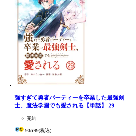
強すぎて勇者パーティーを卒業した最強剣
士、魔法学園でも愛される【単話】 29
完結
90
/
¥99
(税込)