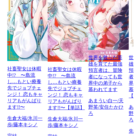
世界を救った英
世
雄を育てた最強
雄
社畜聖女は休暇
社畜聖女は休暇
預言者は、冒険
預
中!? 〜島流
中!? 〜島流
者になっても世
者
し…もとい療養
し…もとい療養
界中の弟子から
界
先でジョブチェ
先でジョブチェ
慕われてます
慕
ンジ！ 恋もキャ
ンジ！ 恋もキャ
【
リアもがんばり
あまうい白一/天
リアもがんばり
ます!!〜
野英/安住たかひ
あ
ます!!〜【単話】
ろ
野
生倉大福/氷川一
生倉大福/氷川一
ろ
歩/藤本キシノ
歩/藤本キシノ
先
完結