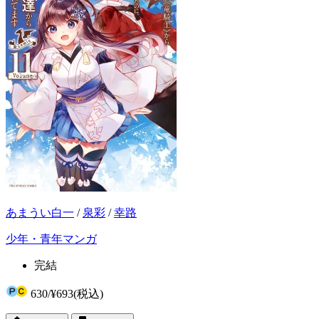
あまうい白一
/
泉彩
/
幸路
少年・青年マンガ
完結
630
/
¥693
(税込)