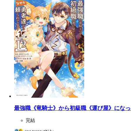
最強職《竜騎士》から初級職《運び屋》になったの
完結