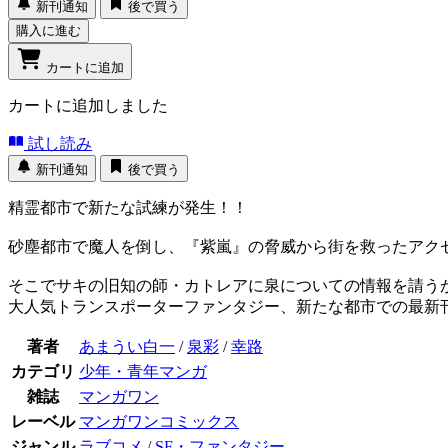
新刊通知
後で買う
購入に進む
カートに追加
カートに追加しました
試し読み
新刊通知
後で買う
精霊都市で新たな試練が発生！！
砂塵都市で魔人を倒し、『紫嵐』の脅威から街を救ったアク
そこでサキの旧知の師・カトレアに泉についての情報を請う
大人気トランスポーターファンタジー、新たな都市での最新
著者
あまうい白一
/
泉彩
/
幸路
カテゴリ
少年・青年マンガ
雑誌
マンガワン
レーベル
マンガワンコミックス
ジャンル
ラブコメ
/
SF・ファンタジー