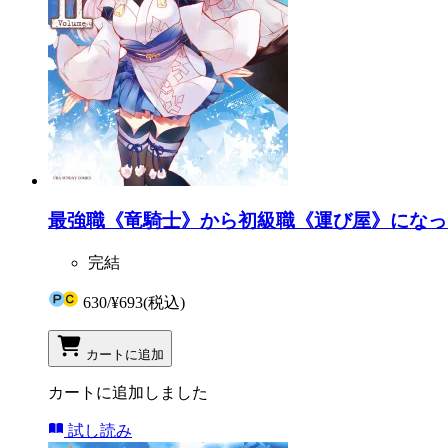
最強職《竜騎士》から初級職《運び屋》になったの
完結
630
/
¥693
(税込)
カートに追加
カートに追加しました
試し読み