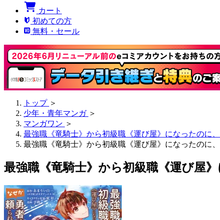
カート
初めての方
無料・セール
トップ
＞
少年・青年マンガ
＞
マンガワン
＞
最強職《竜騎士》から初級職《運び屋》になったのに、な
最強職《竜騎士》から初級職《運び屋》になったのに、なぜ
最強職《竜騎士》から初級職《運び屋》に