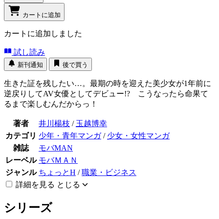
カートに追加
カートに追加しました
試し読み
新刊通知
後で買う
生きた証を残したい…。最期の時を迎えた美少女が1年前に
逆戻りしてAV女優としてデビュー!? こうなったら命果て
るまで楽しむんだからっ！
著者
井川楊枝
/
玉越博幸
カテゴリ
少年・青年マンガ
/
少女・女性マンガ
雑誌
モバMAN
レーベル
モバＭＡＮ
ジャンル
ちょっとH
/
職業・ビジネス
詳細を見る
とじる
シリーズ