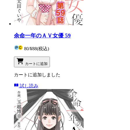
余命一年のＡＶ女優 59
80
/
¥88
(税込)
カートに追加
カートに追加しました
試し読み