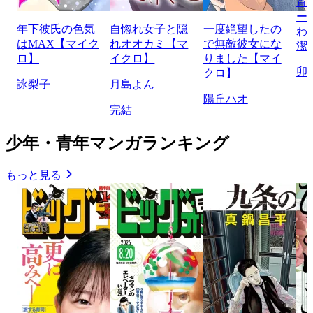
宵
ー
年下彼氏の色気
自惚れ女子と隠
一度絶望したの
わ
はMAX【マイク
れオオカミ【マ
で無敵彼女にな
潔
ロ】
イクロ】
りました【マイ
卯
クロ】
詠梨子
月島よん
陽丘ハオ
完結
少年・青年マンガランキング
もっと見る