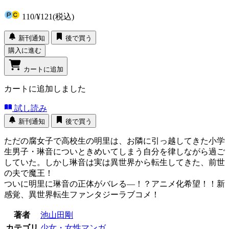
110
/
¥121
(税込)
新刊通知
後で買う
購入に進む
カートに追加
カートに追加しました
試し読み
新刊通知
後で買う
ただの腐女子で高校生の明里は、お隣に引っ越してきた小学
生男子・琳音についときめいてしまう自分を律しながら過ご
していた。しかし琳音は実は異世界から転生してきた、前世
の夫で魔王！
ついに明里に琳音の正体がバレる―！？アニメ化希望！！新
感覚、異世界転生ファンタジーラブコメ！
著者
池山田剛
カテゴリ
少女・女性マンガ