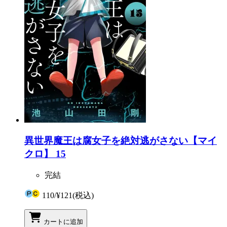
異世界魔王は腐女子を絶対逃がさない【マイ
クロ】 15
完結
110
/
¥121
(税込)
カートに追加