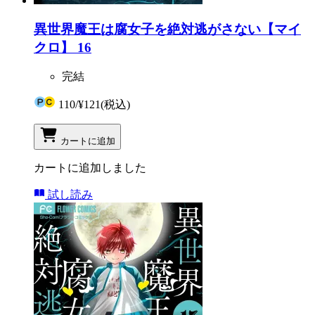
異世界魔王は腐女子を絶対逃がさない【マイ
クロ】 16
完結
110
/
¥121
(税込)
カートに追加
カートに追加しました
試し読み