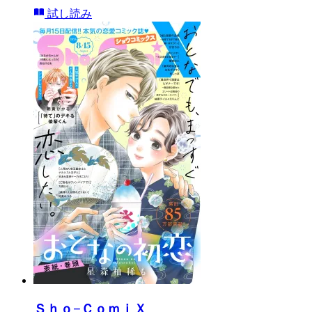
試し読み
Ｓｈｏ−ＣｏｍｉＸ