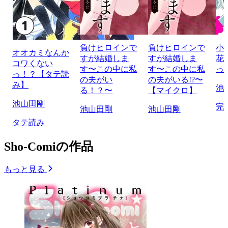
負けヒロインで
負けヒロインで
小
オオカミなんか
すが結婚しま
すが結婚しま
花
コワくない
す〜この中に私
す〜この中に私
っ
っ！？【タテ読
の夫がい
の夫がいる!?〜
み】
池
る！？〜
【マイクロ】
池山田剛
完
池山田剛
池山田剛
タテ読み
Sho-Comiの作品
もっと見る