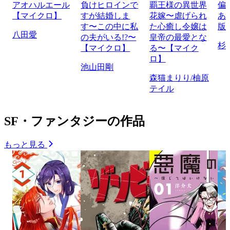
アオハルエール
負けヒロインで
覇王様の異世界
偏
【マイクロ】
すが結婚しま
花嫁〜虐げられ
あ
す〜この中に私
た心癒し令嬢は
版
八田愛
の夫がいる!?〜
皇帝の最愛とな
杉
【マイクロ】
る〜【マイク
ロ】
池山田剛
森猫まりり/柚原
テイル
SF・ファンタジーの作品
もっと見る