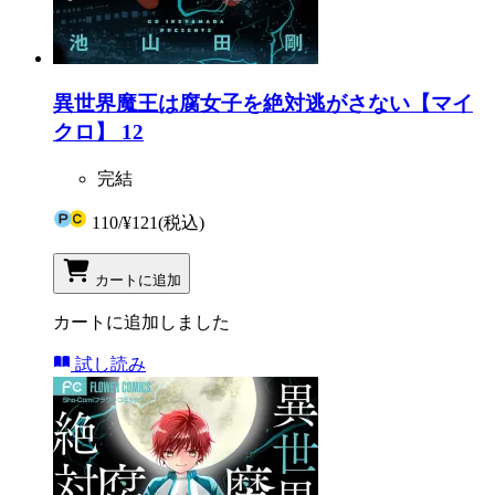
異世界魔王は腐女子を絶対逃がさない【マイ
クロ】 12
完結
110
/
¥121
(税込)
カートに追加
カートに追加しました
試し読み