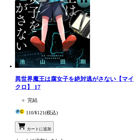
異世界魔王は腐女子を絶対逃がさない【マイ
クロ】 17
完結
110
/
¥121
(税込)
カートに追加