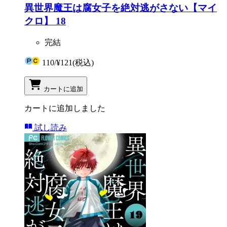
異世界魔王は腐女子を絶対逃がさない【マイ
クロ】 18
完結
110
/
¥121
(税込)
カートに追加
カートに追加しました
試し読み