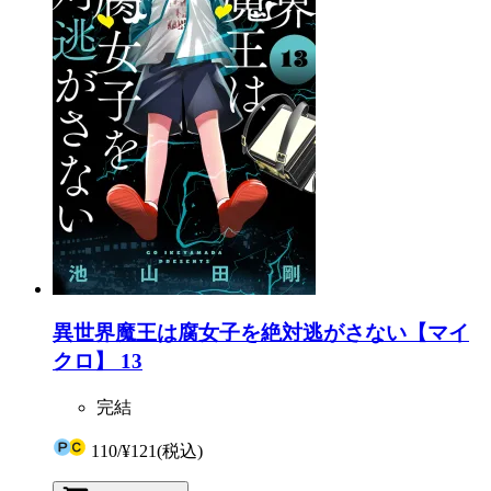
異世界魔王は腐女子を絶対逃がさない【マイ
クロ】 13
完結
110
/
¥121
(税込)