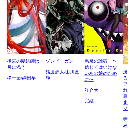
後宮の髪結師は
ゾンビーガン
悪魔の論破 〜
月に添う
信じてはいけな
猿渡源太/山川直
没
いあの娘のため
柊一葉/綱田早
輝
る
に〜
フ
洋介犬
れ
農
完結
ま
ジ
寺
み