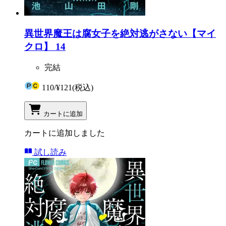
異世界魔王は腐女子を絶対逃がさない【マイ
クロ】 14
完結
110
/
¥121
(税込)
カートに追加
カートに追加しました
試し読み