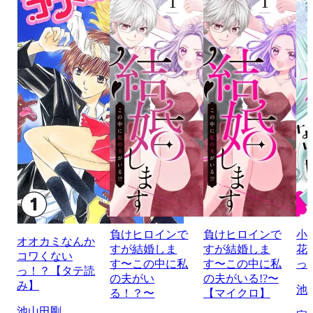
負けヒロインで
負けヒロインで
小
オオカミなんか
すが結婚しま
すが結婚しま
花
コワくない
す〜この中に私
す〜この中に私
っ
っ！？【タテ読
の夫がい
の夫がいる!?〜
み】
池
る！？〜
【マイクロ】
池山田剛