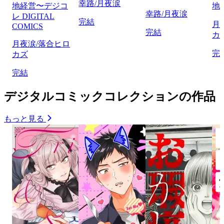
幸路/月夜涙
地経営〜デジコ
地
幸路/月夜涙
レ DIGITAL
完結
月
COMICS
完結
カ
月夜涙/落合ヒロ
完
カズ
完結
デジタルコミックコレクションの作品
もっと見る