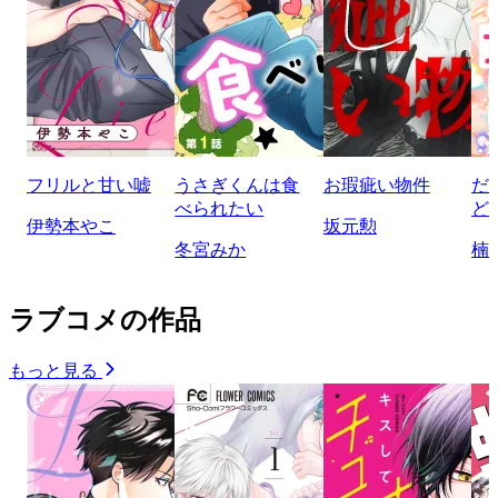
フリルと甘い嘘
うさぎくんは食
お瑕疵い物件
だ
べられたい
ど
伊勢本やこ
坂元勲
冬宮みか
楠
ラブコメの作品
もっと見る