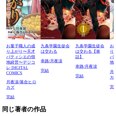
お菓子職人の成
九条学園生徒会
九条学園生徒会
お
り上がり〜天才
は交わる
は交わる【単
り
パティシエの領
話】
パ
幸路/月夜涙
地経営〜デジコ
地
幸路/月夜涙
レ DIGITAL
完結
月
COMICS
完結
カ
月夜涙/落合ヒロ
完
カズ
完結
同じ著者の作品