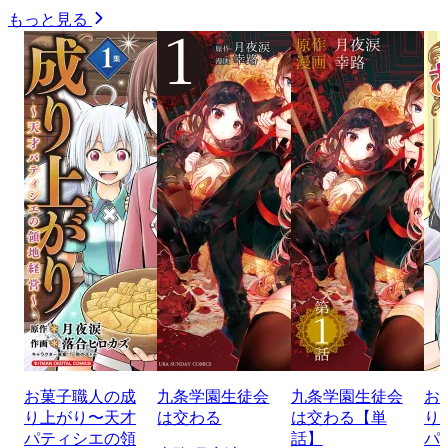
もっと見る
お菓子職人の成
九条学園生徒会
九条学園生徒会
お
り上がり〜天才
は交わる
は交わる【単
り
パティシエの領
話】
パ