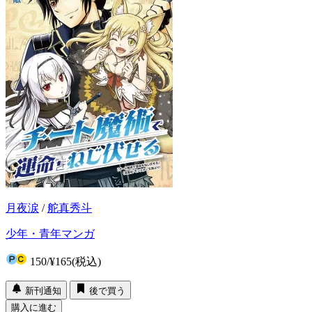
月夜涙
/
舵真秀斗
少年・青年マンガ
150
/
¥165
(税込)
新刊通知
後で買う
購入に進む