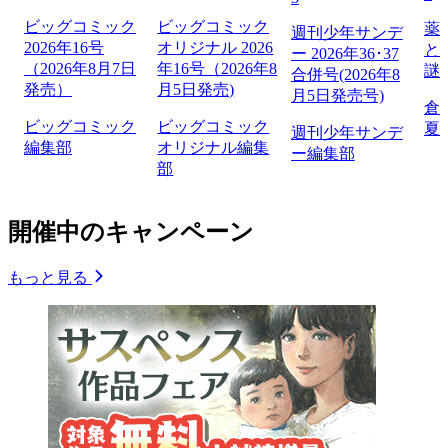
ビッグコミック
ビッグコミック
薬
週刊少年サンデ
2026年16号
オリジナル 2026
と
ー 2026年36･37
（2026年8月7日
年16号（2026年8
謎
合併号(2026年8
発売）
月5日発売)
月5日発売号)
倉
ビッグコミック
ビッグコミック
夏
週刊少年サンデ
編集部
オリジナル編集
ー編集部
部
開催中のキャンペーン
もっと見る