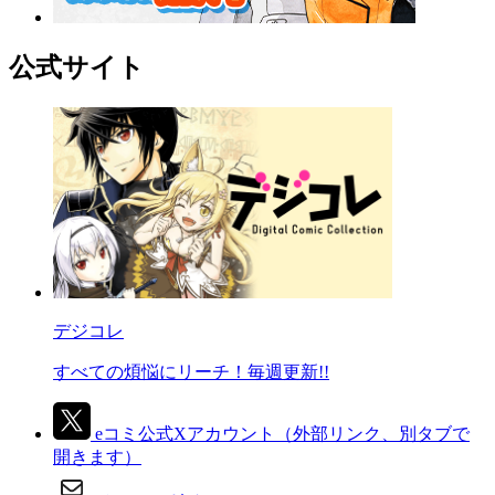
公式サイト
デジコレ
すべての煩悩にリーチ！毎週更新!!
eコミ公式Xアカウント
（外部リンク、別タブで
開きます）