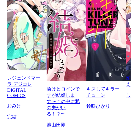
レジェンドマー
蛇
ラ デジコレ
え
負けヒロインで
キスしてキラー
DIGITAL
すが結婚しま
チューン
し
COMICS
す〜この中に私
おみけ
鈴咲ひかり
の夫がい
る！？〜
完結
池山田剛