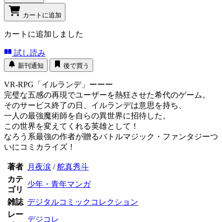
カートに追加
カートに追加しました
試し読み
新刊通知
後で買う
VR-RPG「イルランデ」ーーー
完璧な五感の再現でユーザーを熱狂させた希代のゲーム。
そのサービス終了の日、イルランデは意思を持ち、
一人の最強魔術師を自らの異世界に招待した。
この世界を変えてくれる英雄として！
なろう系最強の作者が贈るバトルマジック・ファンタジーつ
いにコミカライズ！
著者
月夜涙
/
舵真秀斗
カテ
少年・青年マンガ
ゴリ
雑誌
デジタルコミックコレクション
レー
デジコレ