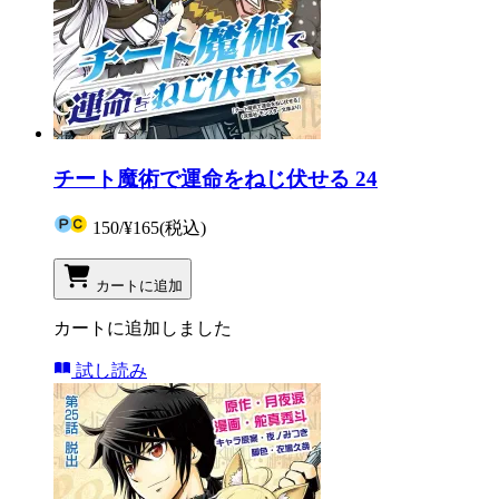
チート魔術で運命をねじ伏せる 24
150
/
¥165
(税込)
カートに追加
カートに追加しました
試し読み