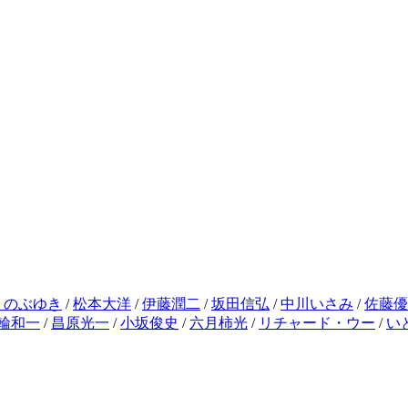
りのぶゆき
/
松本大洋
/
伊藤潤二
/
坂田信弘
/
中川いさみ
/
佐藤優
輪和一
/
昌原光一
/
小坂俊史
/
六月柿光
/
リチャード・ウー
/
い