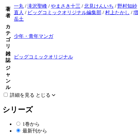
一丸
/
滝沢聖峰
/
やまさき十三
/
北見けんいち
/
野村知紗
著
直人
/
ビッグコミックオリジナル編集部
/
村上たかし
/
者
岳土
カ
テ
少年・青年マンガ
ゴ
リ
雑
ビッグコミックオリジナル
誌
ジ
ャ
ン
ル
詳細を見る
とじる
シリーズ
1巻から
最新刊から