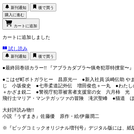
新刊通知
後で買う
購入に進む
カートに追加
カートに追加しました
試し読み
新刊通知
後で買う
●最終回巻頭カラー!! 『アブラカダブラ〜猟奇犯罪特捜室
●こはぜ町ポトガラヒー 昌原光一 ●新入社員 浜崎伝助 
じ 小坂俊史 ●七帝柔道記外伝 増田俊也＋一丸 ●わたし
＋かざま鋭二 ●警視庁犯罪被害者支援室の女 六月柿 光 
飛行士マリア・マンテガッツァの冒険 滝沢聖峰 ●猫道 ほ
大好評読み物!!
小説『うずまき』佐藤優 原作・絵/伊藤潤二
※『ビッグコミックオリジナル増刊号』デジタル版には、紙