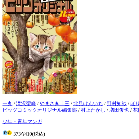
一丸
/
滝沢聖峰
/
やまさき十三
/
北見けんいち
/
野村知紗
/
ほ
ビッグコミックオリジナル編集部
/
村上たかし
/
増田俊也
/
花
少年・青年マンガ
373
/
¥410
(税込)