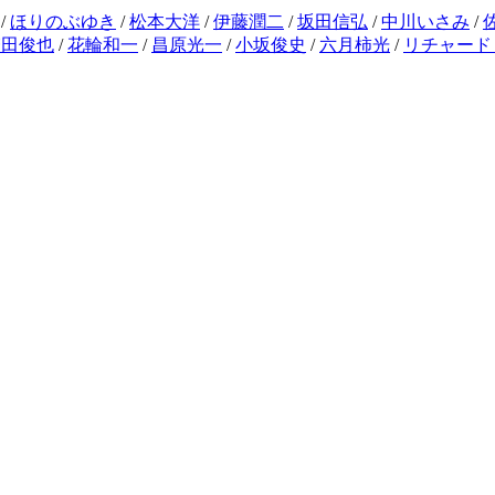
/
ほりのぶゆき
/
松本大洋
/
伊藤潤二
/
坂田信弘
/
中川いさみ
/
増田俊也
/
花輪和一
/
昌原光一
/
小坂俊史
/
六月柿光
/
リチャード