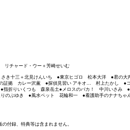
〜』 リチャード・ウー＋芳崎せいむ
やまさき十三＋北見けんいち ●東京ヒゴロ 松本大洋 ●君の
の証拠 カレー沢薫 ●探偵見習い アキオ… 村上たかし ●
●指折りいくつも 森泉岳土●メロスのバカ！ 中川いさみ ●
りのぶゆき ●風水ペット 花輪和一 ●看護助手のナナちゃ
版の付録、特典等は含まれません。