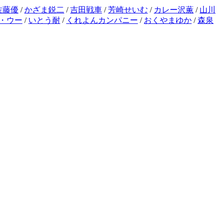
佐藤優
/
かざま鋭二
/
吉田戦車
/
芳崎せいむ
/
カレー沢薫
/
山川
・ウー
/
いとう耐
/
くれよんカンパニー
/
おくやまゆか
/
森泉