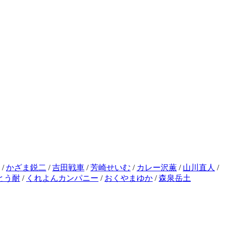
/
かざま鋭二
/
吉田戦車
/
芳崎せいむ
/
カレー沢薫
/
山川直人
/
とう耐
/
くれよんカンパニー
/
おくやまゆか
/
森泉岳土