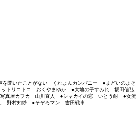
大声を聞いたことがない くれよんカンパニー ●まどいのよそ
コットリコトコ おくやまゆか ●大地の子すみれ 坂田信弘
写真屋カフカ 山川直人 ●シャカイの窓 いとう耐 ●女流
ん 野村知紗 ●そぞろマン 吉田戦車