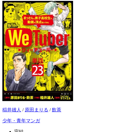
稲井雄人
/
原田まりる
/
飲茶
少年・青年マンガ
完結