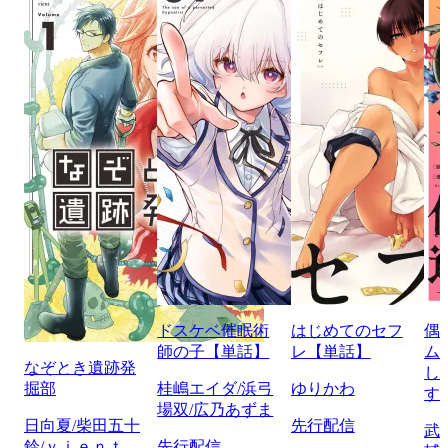
ドスケベ催眠術
はじめてのセフ
偶
師の子【単話】
レ【単話】
ム
なぞとき遺跡発
し
掘部
桂嶋エイダ/浜弓
ゆりかわ
す
場双/広乃あずま
日向夏/柴田五十
先行配信
武
鈴/ｖｉｅｎｔ
先行配信