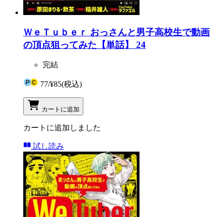
ＷｅＴｕｂｅｒ おっさんと男子高校生で動画
の頂点狙ってみた【単話】 24
完結
77
/
¥85
(税込)
カートに追加
カートに追加しました
試し読み