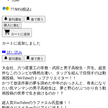
77
/
¥85
(税込)
新刊通知
後で買う
購入に進む
カートに追加
カートに追加しました
試し読み
新刊通知
後で買う
大会社、六つ星重工の常務・武田と男子高校生・芹生。超意
外なこのコンビが偶然出逢い、タッグを組んで目指すのは動
画投稿、WeTubeのトップクリエイター！！
かつて放送作家の夢を諦めた中年のおっさんと、有名になり
たい気マンマンの男子高校生は、夢と野心がぶつかり合う動
画投稿の世界で生き抜けるのか！？
超人気YouTuberのラファエル氏監修！！
動画クリエイターのリアルに迫る！！