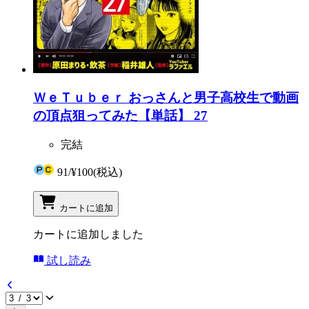
ＷｅＴｕｂｅｒ おっさんと男子高校生で動画
の頂点狙ってみた【単話】 27
完結
91
/
¥100
(税込)
カートに追加
カートに追加しました
試し読み