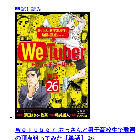
試し読み
ＷｅＴｕｂｅｒ おっさんと男子高校生で動画
の頂点狙ってみた【単話】 26