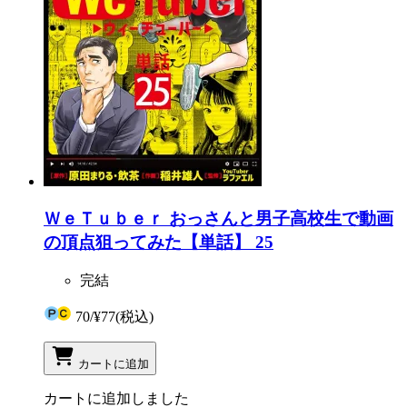
ＷｅＴｕｂｅｒ おっさんと男子高校生で動画
の頂点狙ってみた【単話】 25
完結
70
/
¥77
(税込)
カートに追加
カートに追加しました