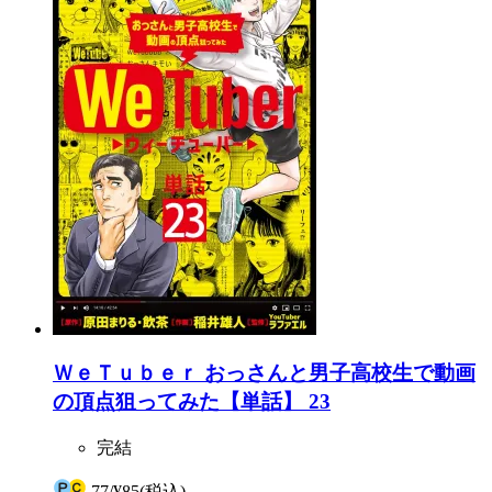
ＷｅＴｕｂｅｒ おっさんと男子高校生で動画
の頂点狙ってみた【単話】 23
完結
77
/
¥85
(税込)