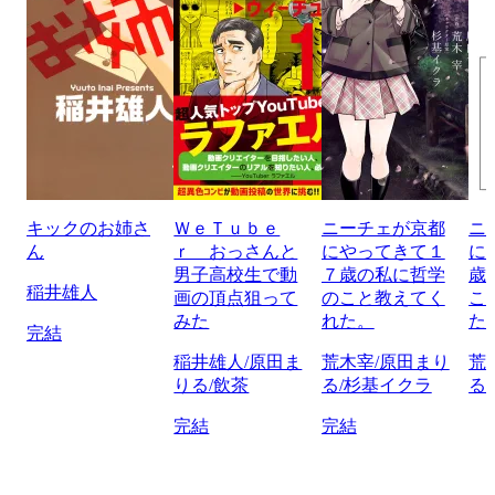
キックのお姉さ
ＷｅＴｕｂｅ
ニーチェが京都
ニ
ん
ｒ おっさんと
にやってきて１
に
男子高校生で動
７歳の私に哲学
歳
稲井雄人
画の頂点狙って
のこと教えてく
こ
みた
れた。
た
完結
稲井雄人/原田ま
荒木宰/原田まり
荒
りる/飲茶
る/杉基イクラ
る
完結
完結