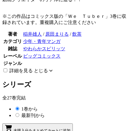
※この作品はコミックス版の「Ｗｅ Ｔｕｂｅｒ」3巻に収
録されています。重複購入にご注意ください
著者
稲井雄人
/
原田まりる
/
飲茶
カテゴリ
少年・青年マンガ
雑誌
やわらかスピリッツ
レーベル
ビッグコミックス
ジャンル
詳細を見る
とじる
シリーズ
全27巻完結
1巻から
最新刊から
未購入分をまとめてカートに追加