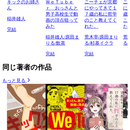
キックのお姉さ
ＷｅＴｕｂｅ
ニーチェが京都
ニ
ん
ｒ おっさんと
にやってきて１
に
男子高校生で動
７歳の私に哲学
歳
稲井雄人
画の頂点狙って
のこと教えてく
こ
みた
れた。
た
完結
稲井雄人/原田ま
荒木宰/原田まり
荒
りる/飲茶
る/杉基イクラ
る
完結
完結
同じ著者の作品
もっと見る