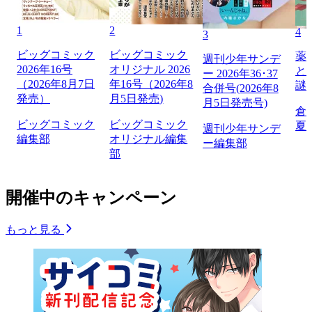
1
2
4
3
ビッグコミック
ビッグコミック
薬
週刊少年サンデ
2026年16号
オリジナル 2026
と
ー 2026年36･37
（2026年8月7日
年16号（2026年8
謎
合併号(2026年8
発売）
月5日発売)
月5日発売号)
倉
ビッグコミック
ビッグコミック
夏
週刊少年サンデ
編集部
オリジナル編集
ー編集部
部
開催中のキャンペーン
もっと見る