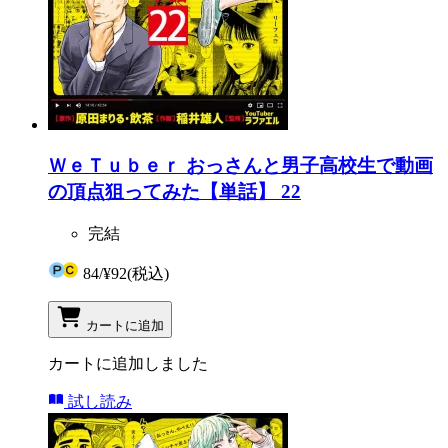
ＷｅＴｕｂｅｒ おっさんと男子高校生で動画
の頂点狙ってみた【単話】 22
完結
84
/
¥92
(税込)
カートに追加
カートに追加しました
試し読み