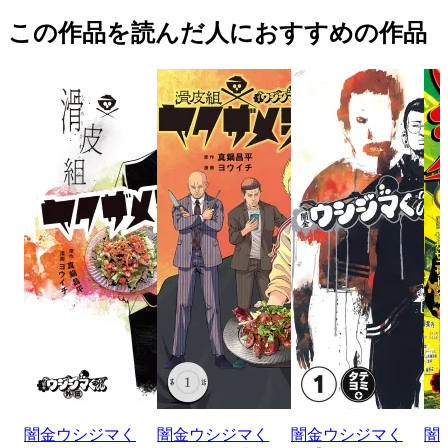
この作品を読んだ人におすすめの作品
闇金ウシジマく
闇金ウシジマく
闇金ウシジマく
闇