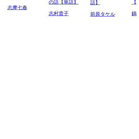
の話【単話】
【
話】
志摩七春
志村貴子
鍋
前原タケル