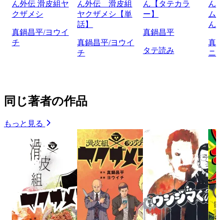
ん外伝 滑皮組ヤ
ん外伝 滑皮組
ん【タテカラ
ん
クザメシ
ヤクザメシ【単
ー】
ム
話】
ん
真鍋昌平/ヨウイ
真鍋昌平
チ
真鍋昌平/ヨウイ
真
タテ読み
チ
ニ
同じ著者の作品
もっと見る