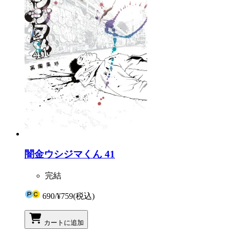
闇金ウシジマくん 41
完結
690
/
¥759
(税込)
カートに追加