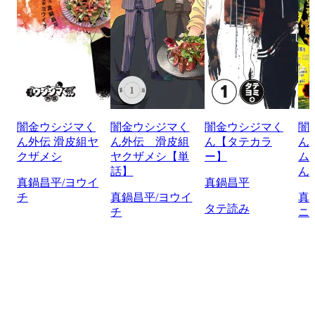
闇金ウシジマく
闇金ウシジマく
闇金ウシジマく
闇
ん外伝 滑皮組ヤ
ん外伝 滑皮組
ん【タテカラ
ん
クザメシ
ヤクザメシ【単
ー】
ム
話】
ん
真鍋昌平/ヨウイ
真鍋昌平
チ
真鍋昌平/ヨウイ
真
タテ読み
チ
ニ