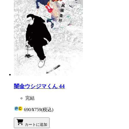
闇金ウシジマくん 44
完結
690
/
¥759
(税込)
カートに追加