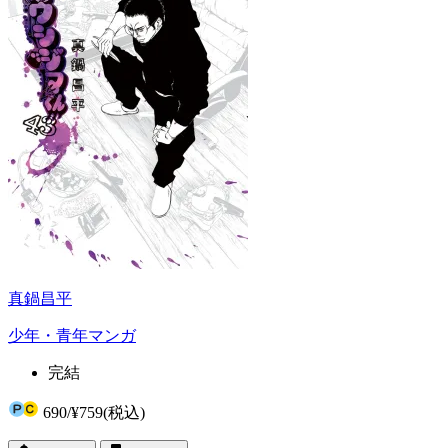
真鍋昌平
少年・青年マンガ
完結
690
/
¥759
(税込)