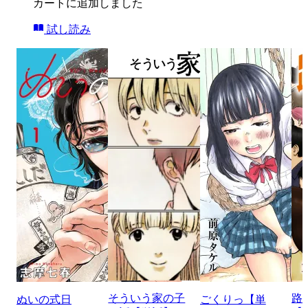
カートに追加しました
試し読み
そういう家の子
路
ぬいの式日
ごくりっ【単