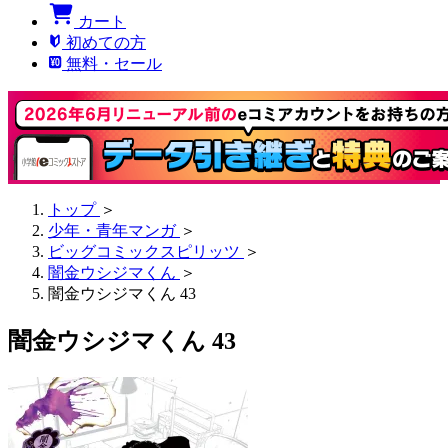
カート
初めての方
無料・セール
トップ
＞
少年・青年マンガ
＞
ビッグコミックスピリッツ
＞
闇金ウシジマくん
＞
闇金ウシジマくん 43
闇金ウシジマくん 43