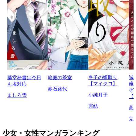
冬子の婿取り
誠
藤堂秘書は今日
箱庭の茶室
【マイクロ】
俺
も塩対応
赤石路代
ぞ
小純月子
ましろ雪
【
完結
高
完
少女・女性マンガランキング