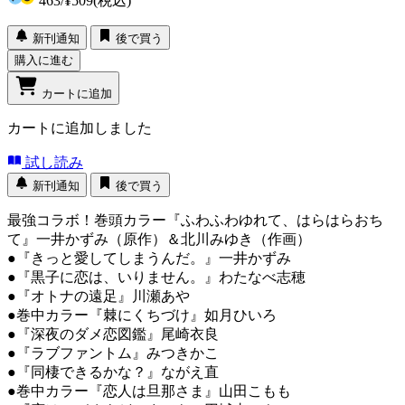
463
/
¥509
(税込)
新刊通知
後で買う
購入に進む
カートに追加
カートに追加しました
試し読み
新刊通知
後で買う
最強コラボ！巻頭カラー『ふわふわゆれて、はらはらおち
て』一井かずみ（原作）＆北川みゆき（作画）
●『きっと愛してしまうんだ。』一井かずみ
●『黒子に恋は、いりません。』わたなべ志穂
●『オトナの遠足』川瀬あや
●巻中カラー『棘にくちづけ』如月ひいろ
●『深夜のダメ恋図鑑』尾崎衣良
●『ラブファントム』みつきかこ
●『同棲できるかな？』ながえ直
●巻中カラー『恋人は旦那さま』山田こもも