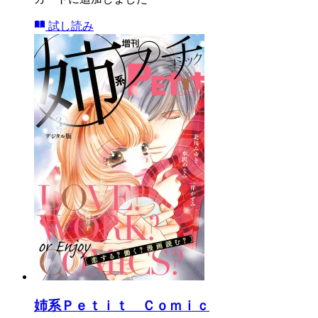
試し読み
姉系Ｐｅｔｉｔ Ｃｏｍｉｃ