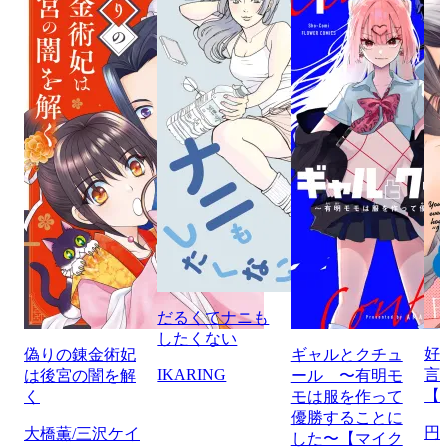
だるくてナニも
したくない
好
偽りの錬金術妃
ギャルとクチュ
IKARING
言
は後宮の闇を解
ール 〜有明モ
【
く
モは服を作って
優勝することに
円
大橋薫/三沢ケイ
した〜【マイク