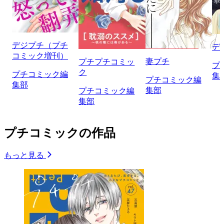
デジプチ（プチ
デ
コミック増刊）
妻プチ
プチプチコミッ
プ
ク
プチコミック編
集
プチコミック編
集部
集部
プチコミック編
集部
プチコミックの作品
もっと見る