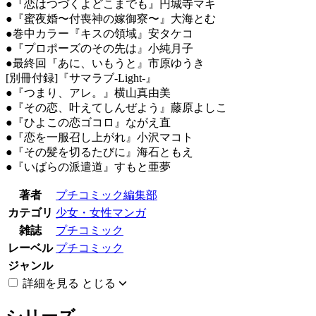
●『恋はつづくよどこまでも』円城寺マキ
●『蜜夜婚〜付喪神の嫁御寮〜』大海とむ
●巻中カラー『キスの領域』安タケコ
●『プロポーズのその先は』小純月子
●最終回『あに、いもうと』市原ゆうき
[別冊付録]『サマラブ-Light-』
●『つまり、アレ。』横山真由美
●『その恋、叶えてしんぜよう』藤原よしこ
●『ひよこの恋ゴコロ』ながえ直
●『恋を一服召し上がれ』小沢マコト
●『その髪を切るたびに』海石ともえ
●『いばらの派遣道』すもと亜夢
著者
プチコミック編集部
カテゴリ
少女・女性マンガ
雑誌
プチコミック
レーベル
プチコミック
ジャンル
詳細を見る
とじる