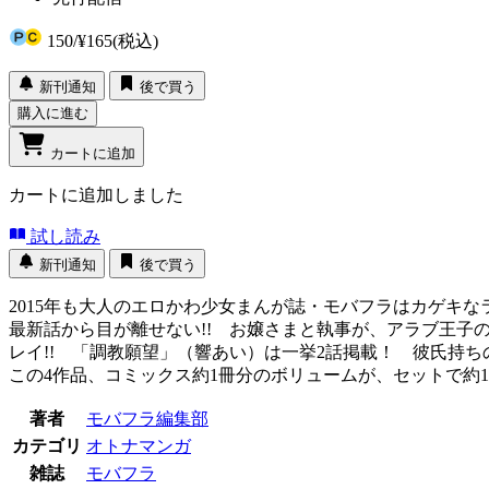
150
/
¥165
(税込)
新刊通知
後で買う
購入に進む
カートに追加
カートに追加しました
試し読み
新刊通知
後で買う
2015年も大人のエロかわ少女まんが誌・モバフラはカゲキな
最新話から目が離せない!! お嬢さまと執事が、アラブ王子
レイ!! 「調教願望」（響あい）は一挙2話掲載！ 彼氏持ち
この4作品、コミックス約1冊分のボリュームが、セットで約1
著者
モバフラ編集部
カテゴリ
オトナマンガ
雑誌
モバフラ