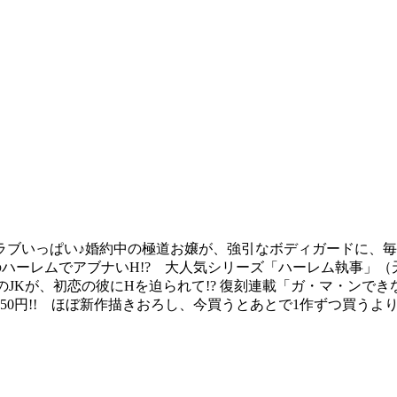
ラブいっぱい♪婚約中の極道お嬢が、強引なボディガードに、毎
のハーレムでアブナいH!? 大人気シリーズ「ハーレム執事」
のJKが、初恋の彼にHを迫られて!? 復刻連載「ガ・マ・ンで
50円!! ほぼ新作描きおろし、今買うとあとで1作ずつ買うよ