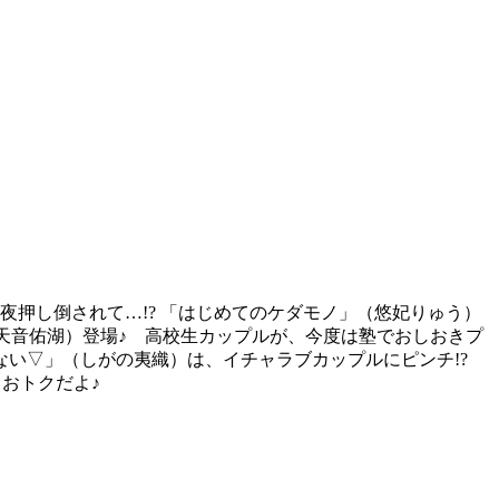
夜押し倒されて…!? 「はじめてのケダモノ」（悠妃りゅう）
（天音佑湖）登場♪ 高校生カップルが、今度は塾でおしおきプ
きない▽」（しがの夷織）は、イチャラブカップルにピンチ!?
りおトクだよ♪