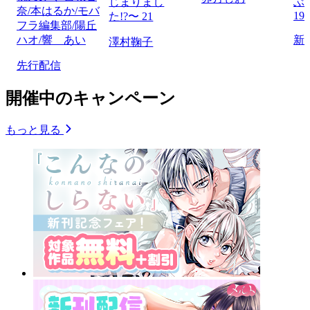
じまりまし
ぶ
奈/本はるか/モバ
19
た!?〜 21
フラ編集部/陽丘
ハオ/響 あい
新
澤村鞠子
先行配信
開催中のキャンペーン
もっと見る