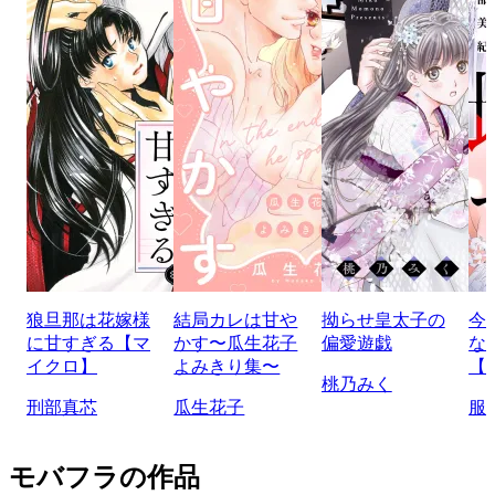
狼旦那は花嫁様
結局カレは甘や
拗らせ皇太子の
今
に甘すぎる【マ
かす〜瓜生花子
偏愛遊戯
な
イクロ】
よみきり集〜
【
桃乃みく
刑部真芯
瓜生花子
服
モバフラの作品