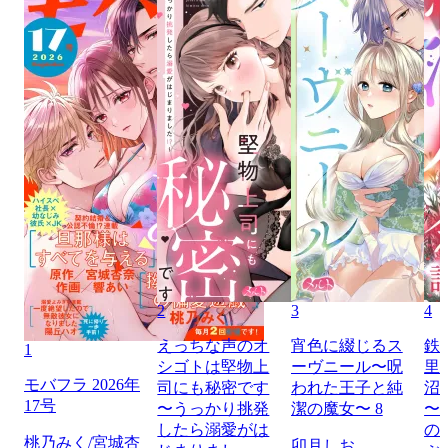
2
3
4
えっちな声のオ
宵色に綴じるス
鉄
1
シゴトは堅物上
ーヴニール〜呪
里
モバフラ 2026年
司にも秘密です
われた王子と純
沼
17号
〜うっかり挑発
潔の魔女〜 8
〜
したら溺愛がは
の
桃乃みく/宮城杏
卯月しお