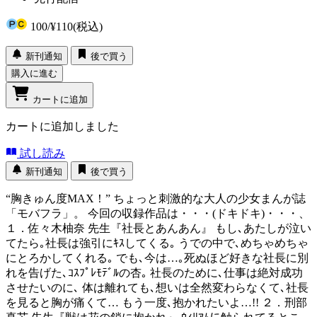
100
/
¥110
(税込)
新刊通知
後で買う
購入に進む
カートに追加
カートに追加しました
試し読み
新刊通知
後で買う
“胸きゅん度MAX！” ちょっと刺激的な大人の少女まんが誌
「モバフラ」。 今回の収録作品は・・・(ドキドキ)・・・、
１．佐々木柚奈 先生『社長とあんあん』 もし､あたしが泣い
てたら｡社長は強引にｷｽしてくる｡ うでの中で､めちゃめちゃ
にとろかしてくれる｡ でも､今は…｡死ぬほど好きな社長に別
れを告げた､ｺｽﾌﾟﾚﾓﾃﾞﾙの杏｡ 社長のために､仕事は絶対成功
させたいのに､ 体は離れても､想いは全然変わらなくて､社長
を見ると胸が痛くて… もう一度､抱かれたいよ…!! ２．刑部