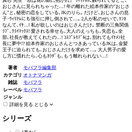
真芯 先生『獣は花の鎖に抱かれ』 ｳｨﾘｱﾑに触られてるとこ､
おじさんに見られちゃった…! 年の離れた絵本作家の”おじさ
ん”と､秘密の恋をしている､JKのりら｡ だけど､おじさんの息
子･ｳｨﾘｱﾑにも強引に押し倒されて…｡ 2人が私のせいで､ｹﾝｶ
なんて､ｲﾔ…! 私が欲しいのはおじさんだけ｡ 禁断の三角関係
ﾗﾌﾞ､ｸﾗｲﾏｯｸｽ! 愛される幸せも､大人のえっちも､失恋も｡全
部､社長が教えてくれたの…! ｺｽﾌﾟﾚﾓﾃﾞﾙは､別れてもｲｹﾒﾝ社
長に夢中!? 絵本作家のおじさんとつきあっているJKは､金髪
王子に迫られても､おじさんだけを求めて…｡ 大人男子の愛
し方に慣れたら､心もｶﾗﾀﾞも､もう離れられない…!
著者
モバフラ編集部
カテゴリ
オトナマンガ
雑誌
モバフラ
レーベル
モバフラ
ジャンル
詳細を見る
とじる
シリーズ