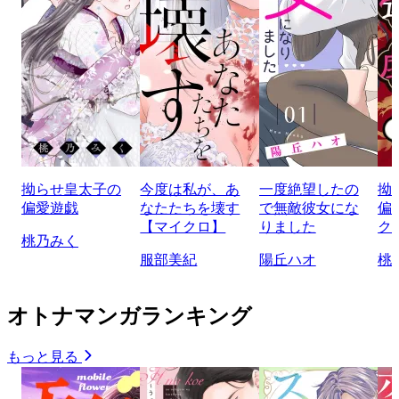
拗らせ皇太子の
今度は私が、あ
一度絶望したの
拗
偏愛遊戯
なたたちを壊す
で無敵彼女にな
偏
【マイクロ】
りました
ク
桃乃みく
服部美紀
陽丘ハオ
桃
オトナマンガランキング
もっと見る