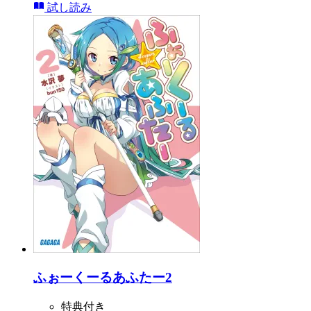
試し読み
ふぉーくーるあふたー2
特典付き