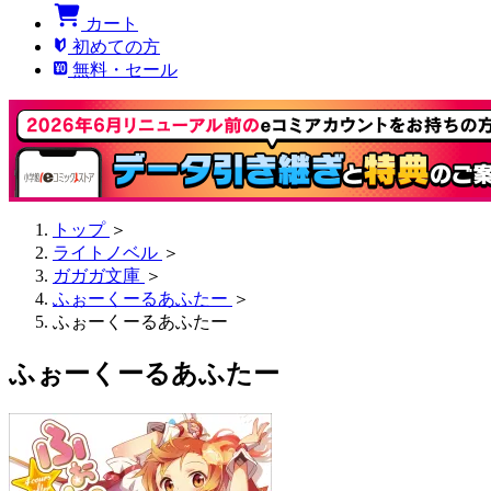
カート
初めての方
無料・セール
トップ
＞
ライトノベル
＞
ガガガ文庫
＞
ふぉーくーるあふたー
＞
ふぉーくーるあふたー
ふぉーくーるあふたー