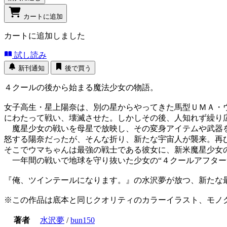
カートに追加
カートに追加しました
試し読み
新刊通知
後で買う
４クールの後から始まる魔法少女の物語。
女子高生・星上陽奈は、別の星からやってきた馬型ＵＭＡ・
にわたって戦い、壊滅させた。しかしその後、人知れず繰り
魔星少女の戦いを母星で放映し、その変身アイテムや武器を
怒する陽奈だったが、そんな折り、新たな宇宙人が襲来。再
そこでウマちゃんは最強の戦士である彼女に、新米魔星少女
一年間の戦いで地球を守り抜いた少女の“４クールアフター
『俺、ツインテールになります。』の水沢夢が放つ、新たな最
※この作品は底本と同じクオリティのカラーイラスト、モノ
著者
水沢夢
/
bun150