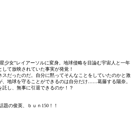
星少女”レイアーソルに変身。地球侵略を目論む宇宙人と一年
として放映されていた事実が発覚！
ネスだったのだ。自分に黙ってそんなことをしていたのかと激
が、地球を守ることができるのは自分だけ……葛藤する陽奈。
を託し、無事に引退できるのか！？
題の俊英、ｂｕｎ150！！