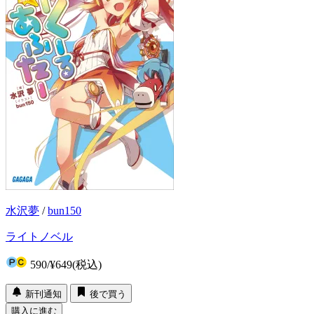
水沢夢
/
bun150
ライトノベル
590
/
¥649
(税込)
新刊通知
後で買う
購入に進む