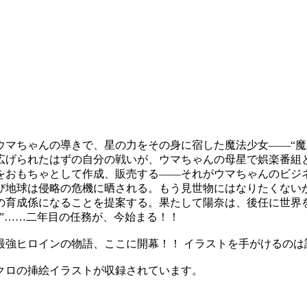
ウマちゃんの導きで、星の力をその身に宿した魔法少女――“魔
広げられたはずの自分の戦いが、ウマちゃんの母星で娯楽番組
おもちゃとして作成、販売する――それがウマちゃんのビジ
び地球は侵略の危機に晒される。もう見世物にはなりたくない
の育成係になることを提案する。果たして陽奈は、後任に世界
”……二年目の任務が、今始まる！！
強ヒロインの物語、ここに開幕！！ イラストを手がけるのは話
クロの挿絵イラストが収録されています。