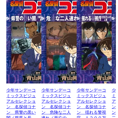
少年サンデーコ
少年サンデーコ
少年サンデーコ
少
ミックスビジュ
ミックスビジュ
ミックスビジュ
ミ
アルセレクショ
アルセレクショ
アルセレクショ
ア
ン 名探偵コナ
ン 名探偵コナ
ン 名探偵コナ
ン
ン 県警の黒い
ン 危険な二人
ン 揺れる警視
ン
闇／群馬と長
連れ／死亡の
庁 １２００万
二