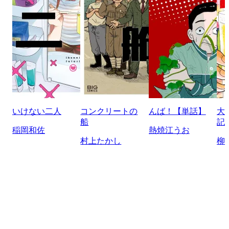
いけない二人
コンクリートの
んば！【単話】
大
船
記
稲岡和佐
熱焼江うお
村上たかし
柳