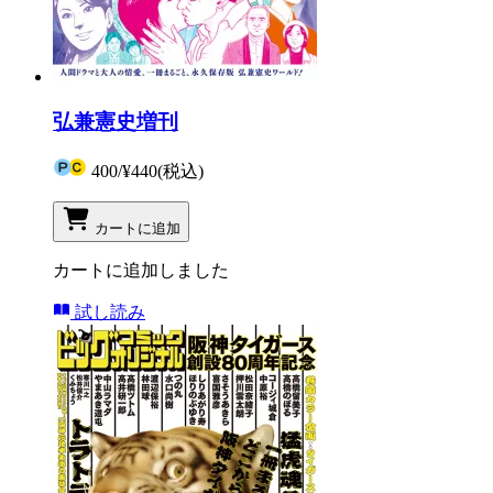
弘兼憲史増刊
400
/
¥440
(税込)
カートに追加
カートに追加しました
試し読み