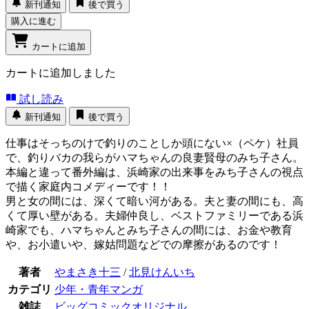
新刊通知
後で買う
購入に進む
カートに追加
カートに追加しました
試し読み
新刊通知
後で買う
仕事はそっちのけで釣りのことしか頭にない×（ペケ）社員
で、釣りバカの我らがハマちゃんの良妻賢母のみち子さん。
本編と違って番外編は、浜崎家の出来事をみち子さんの視点
で描く家庭内コメディーです！！
男と女の間には、深くて暗い河がある。夫と妻の間にも、高
くて厚い壁がある。夫婦仲良し、ベストファミリーである浜
崎家でも、ハマちゃんとみち子さんの間には、お金や教育
や、お小遣いや、嫁姑問題などでの摩擦があるのです！
著者
やまさき十三
/
北見けんいち
カテゴリ
少年・青年マンガ
雑誌
ビッグコミックオリジナル