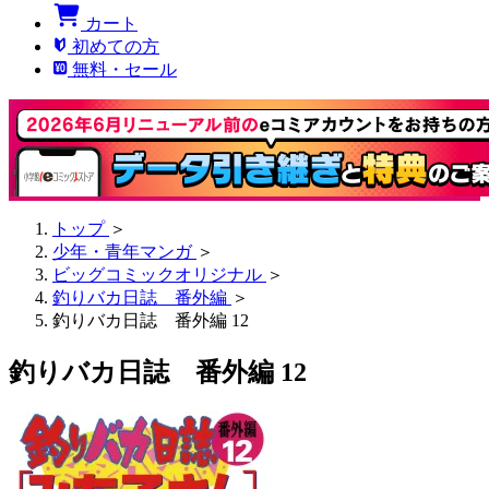
カート
初めての方
無料・セール
トップ
＞
少年・青年マンガ
＞
ビッグコミックオリジナル
＞
釣りバカ日誌 番外編
＞
釣りバカ日誌 番外編 12
釣りバカ日誌 番外編 12