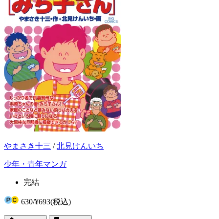
やまさき十三
/
北見けんいち
少年・青年マンガ
完結
630
/
¥693
(税込)