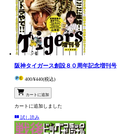
阪神タイガース創設８０周年記念増刊号
400
/
¥440
(税込)
カートに追加
カートに追加しました
試し読み