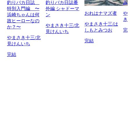
釣りバカ日誌
釣りバカ日誌番
み
特別入門編 〜
外編 シャドーマ
おれはナマズ者
や
浜崎ちゃんは何
ン
き
故ヒーローなの
やまさき十三/は
やまさき十三/北
か？〜
しもとみつお
完
見けんいち
やまさき十三/北
完結
見けんいち
完結