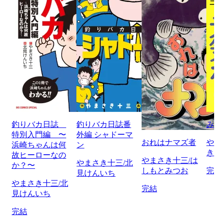
釣りバカ日誌
釣りバカ日誌番
み
特別入門編 〜
外編 シャドーマ
おれはナマズ者
や
浜崎ちゃんは何
ン
き
故ヒーローなの
やまさき十三/は
やまさき十三/北
か？〜
しもとみつお
完
見けんいち
やまさき十三/北
完結
見けんいち
完結