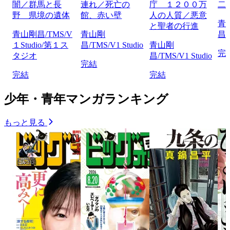
闇／群馬と長
連れ／死亡の
庁 １２００万
二
野 県境の遺体
館、赤い壁
人の人質／悪意
青
と聖者の行進
青山剛昌/TMS/V
青山剛
昌/
１Studio/第１ス
昌/TMS/V1 Studio
青山剛
完
タジオ
昌/TMS/V1 Studio
完結
完結
完結
少年・青年マンガランキング
もっと見る