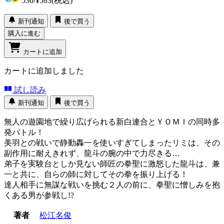
530
/
¥583
(税込)
新刊通知
後で買う
購入に進む
カートに追加
カートに追加しました
試し読み
新刊通知
後で買う
無人の遊園地で繰り広げられる新白連合とＹＯＭＩの同時多
発バトル！
美羽との戦いで静動轟一を使いすぎてしまったリミは、その
副作用に耐えきれず、龍斗の腕の中で力尽きる…
弟子を実験台としか見ない師匠の拳聖に激怒した龍斗は、兼
一と共に、自らの師に対してその拳を振り上げる！
達人相手に無謀な戦いを挑む２人の前に、拳聖に憎しみを抱
くある男が参戦し!?
著者
松江名俊