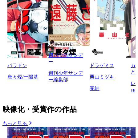
週刊少年サンデ
ー
パラドン
ドラゲミス
カ
と
週刊少年サンデ
唐々煙/一陽基
栗山ミヅキ
ー編集部
レ
完結
ゅ
映像化・受賞作の作品
もっと見る