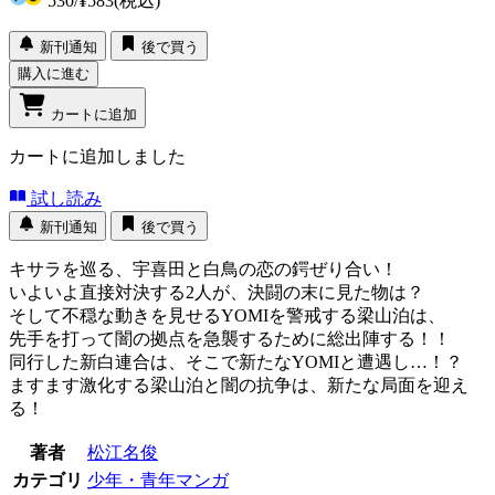
530
/
¥583
(税込)
新刊通知
後で買う
購入に進む
カートに追加
カートに追加しました
試し読み
新刊通知
後で買う
キサラを巡る、宇喜田と白鳥の恋の鍔ぜり合い！
いよいよ直接対決する2人が、決闘の末に見た物は？
そして不穏な動きを見せるYOMIを警戒する梁山泊は、
先手を打って闇の拠点を急襲するために総出陣する！！
同行した新白連合は、そこで新たなYOMIと遭遇し…！？
ますます激化する梁山泊と闇の抗争は、新たな局面を迎え
る！
著者
松江名俊
カテゴリ
少年・青年マンガ