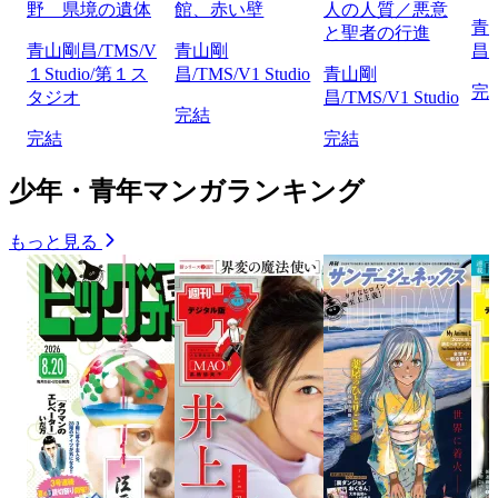
野 県境の遺体
館、赤い壁
人の人質／悪意
青
と聖者の行進
青山剛昌/TMS/V
青山剛
昌/
１Studio/第１ス
昌/TMS/V1 Studio
青山剛
完
タジオ
昌/TMS/V1 Studio
完結
完結
完結
少年・青年マンガランキング
もっと見る