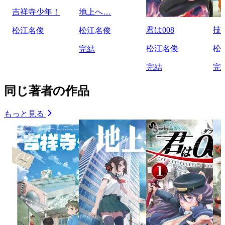
吉祥寺少年！
地上へ…
君は008
技
松江名俊
松江名俊
松江名俊
松
完結
完結
完
同じ著者の作品
もっと見る