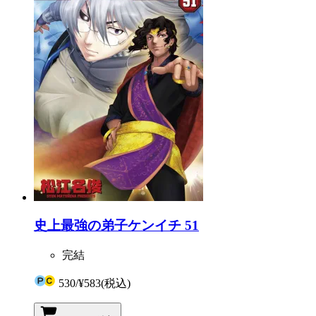
史上最強の弟子ケンイチ 51
完結
530
/
¥583
(税込)