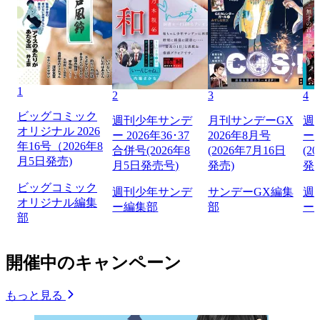
1
2
3
4
ビッグコミック
週刊少年サンデ
月刊サンデーGX
週
オリジナル 2026
ー 2026年36･37
2026年8月号
ー 
年16号（2026年8
合併号(2026年8
(2026年7月16日
(2
月5日発売)
月5日発売号)
発売)
発
ビッグコミック
週刊少年サンデ
サンデーGX編集
週
オリジナル編集
ー編集部
部
ー
部
開催中のキャンペーン
もっと見る