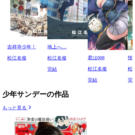
吉祥寺少年！
地上へ…
君は008
技
松江名俊
松江名俊
松江名俊
松
完結
完結
完
少年サンデーの作品
もっと見る