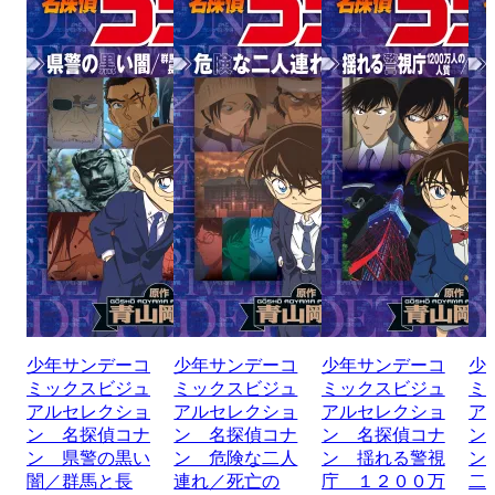
少年サンデーコ
少年サンデーコ
少年サンデーコ
少
ミックスビジュ
ミックスビジュ
ミックスビジュ
ミ
アルセレクショ
アルセレクショ
アルセレクショ
ア
ン 名探偵コナ
ン 名探偵コナ
ン 名探偵コナ
ン
ン 県警の黒い
ン 危険な二人
ン 揺れる警視
ン
闇／群馬と長
連れ／死亡の
庁 １２００万
二