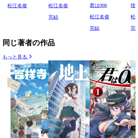
君は008
技
松江名俊
松江名俊
松江名俊
松
完結
完結
完
同じ著者の作品
もっと見る