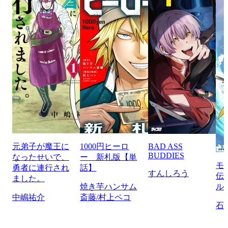
元弟子が魔王に
1000円ヒーロ
BAD ASS
BUDDIES
なったせいで、
ー 新札版【単
モ
勇者に連行され
話】
すんしろう
伝
ました。
焼き芋ハンサム
ル
中嶋祐介
斎藤/村上ペコ
石