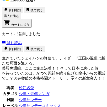
530
/
¥583
(税込)
新刊通知
後で買う
購入に進む
カートに追加
カートに追加しました
試し読み
新刊通知
後で買う
生きていたジェイハンの降臨で、ティダード王国の混乱は新
たな局面を迎える。
美羽奪還編、ここに完全決着！！ そして日本に戻った兼一
を待っていたのは、かつて死闘を繰り広げた龍斗からの電話
で…？50巻突破の本格格闘ストーリー、堂々の新章突入！！
著者
松江名俊
カテゴリ
少年・青年マンガ
雑誌
少年サンデー
レーベル
少年サンデーコミックス