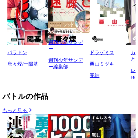
週刊少年サンデ
ー
パラドン
ドラゲミス
カ
と
週刊少年サンデ
唐々煙/一陽基
栗山ミヅキ
ー編集部
レ
完結
ゅ
バトルの作品
もっと見る