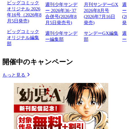
ビッグコミック
週刊少年サンデ
月刊サンデーGX
週
オリジナル 2026
ー 2026年36･37
2026年8月号
ー 
年16号（2026年8
合併号(2026年8
(2026年7月16日
(2
月5日発売)
月5日発売号)
発売)
発
ビッグコミック
週刊少年サンデ
サンデーGX編集
週
オリジナル編集
ー編集部
部
ー
部
開催中のキャンペーン
もっと見る