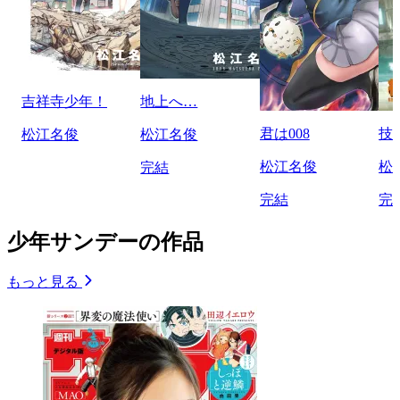
吉祥寺少年！
地上へ…
君は008
技
松江名俊
松江名俊
松江名俊
松
完結
完結
完
少年サンデーの作品
もっと見る