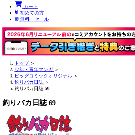
カート
初めての方
無料・セール
トップ
＞
少年・青年マンガ
＞
ビッグコミックオリジナル
＞
釣りバカ日誌
＞
釣りバカ日誌 69
釣りバカ日誌 69