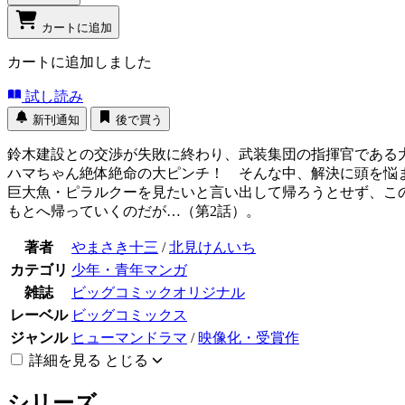
カートに追加
カートに追加しました
試し読み
新刊通知
後で買う
鈴木建設との交渉が失敗に終わり、武装集団の指揮官である
ハマちゃん絶体絶命の大ピンチ！ そんな中、解決に頭を悩
巨大魚・ピラルクーを見たいと言い出して帰ろうとせず、こ
もとへ帰っていくのだが…（第2話）。
著者
やまさき十三
/
北見けんいち
カテゴリ
少年・青年マンガ
雑誌
ビッグコミックオリジナル
レーベル
ビッグコミックス
ジャンル
ヒューマンドラマ
/
映像化・受賞作
詳細を見る
とじる
シリーズ