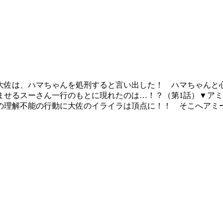
大佐は、ハマちゃんを処刑すると言い出した！ ハマちゃんと
ませるスーさん一行のもとに現れたのは…！？（第1話）▼ア
の理解不能の行動に大佐のイライラは頂点に！！ そこへアミ