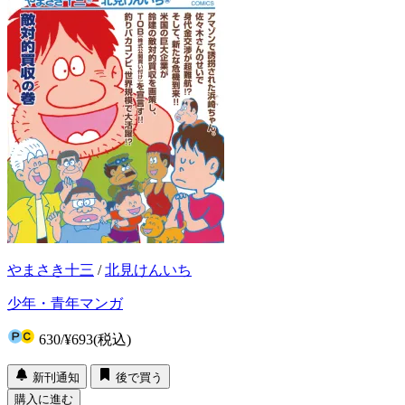
やまさき十三
/
北見けんいち
少年・青年マンガ
630
/
¥693
(税込)
新刊通知
後で買う
購入に進む