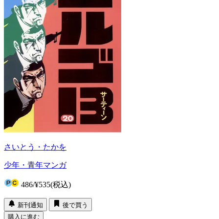
さいとう・たかを
少年・青年マンガ
486
/
¥535
(税込)
新刊通知
後で買う
購入に進む