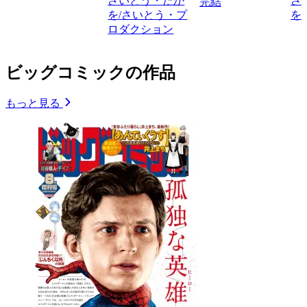
さいとう・たか
さ
完結
を/さいとう・プ
を
ロダクション
ビッグコミックの作品
もっと見る