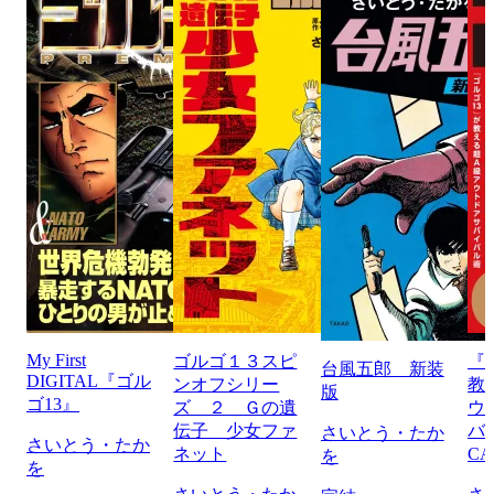
My First
ゴルゴ１３スピ
『
台風五郎 新装
DIGITAL『ゴル
ンオフシリー
教
版
ゴ13』
ズ ２ Ｇの遺
ウ
伝子 少女ファ
バ
さいとう・たか
さいとう・たか
ネット
CA
を
を