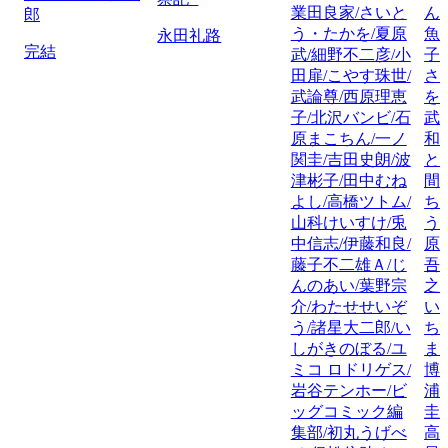
業田良家/さいと
ん
郎
う・たかを/夏原
魚
永田礼路
完結
武/細野不二彦/小
子
田扉/こやす珠世/
さ
武論尊/西原理恵
を
子/北沢バンビ/石
武
原まこちん/一ノ
和
関圭/吉田史朗/波
と
津彬子/田中むね
間
よし/高橋ツトム/
ち
山科けいすけ/兎
う
中信志/伊藤和良/
原
藤子不二雄Ａ/じ
吾
んのあい/葉野宗
之
介/わたせせいぞ
い
う/諸星大二郎/い
ち
しがきのぼる/ユ
ま
ミコ ロドリゲス/
博
岩谷テンホー/ビ
浦
ッグコミック編
圭
集部/初丸うげべ
高