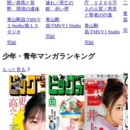
闇／群馬と長
連れ／死亡の
庁 １２００万
二
野 県境の遺体
館、赤い壁
人の人質／悪意
青
と聖者の行進
青山剛昌/TMS/V
青山剛
昌/
１Studio/第１ス
昌/TMS/V1 Studio
青山剛
完
タジオ
昌/TMS/V1 Studio
完結
完結
完結
少年・青年マンガランキング
もっと見る