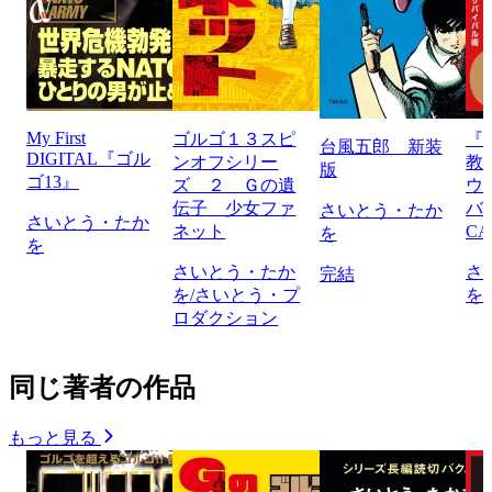
My First
ゴルゴ１３スピ
『
台風五郎 新装
DIGITAL『ゴル
ンオフシリー
教
版
ゴ13』
ズ ２ Ｇの遺
ウ
伝子 少女ファ
バ
さいとう・たか
さいとう・たか
ネット
CA
を
を
さいとう・たか
さ
完結
を/さいとう・プ
を
ロダクション
同じ著者の作品
もっと見る