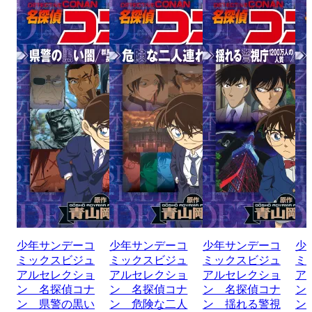
少年サンデーコ
少年サンデーコ
少年サンデーコ
少
ミックスビジュ
ミックスビジュ
ミックスビジュ
ミ
アルセレクショ
アルセレクショ
アルセレクショ
ア
ン 名探偵コナ
ン 名探偵コナ
ン 名探偵コナ
ン
ン 県警の黒い
ン 危険な二人
ン 揺れる警視
ン