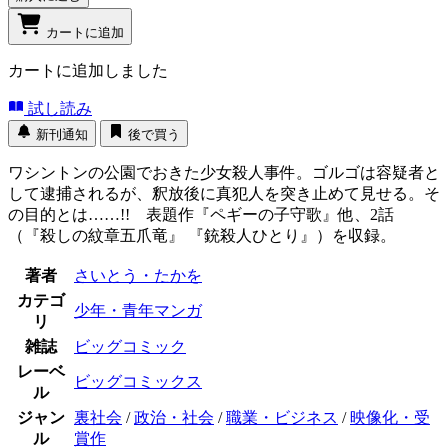
カートに追加
カートに追加しました
試し読み
新刊通知
後で買う
ワシントンの公園でおきた少女殺人事件。ゴルゴは容疑者と
して逮捕されるが、釈放後に真犯人を突き止めて見せる。そ
の目的とは……!! 表題作『ペギーの子守歌』他、2話
（『殺しの紋章五爪竜』 『銃殺人ひとり』）を収録。
著者
さいとう・たかを
カテゴ
少年・青年マンガ
リ
雑誌
ビッグコミック
レーベ
ビッグコミックス
ル
ジャン
裏社会
/
政治・社会
/
職業・ビジネス
/
映像化・受
ル
賞作