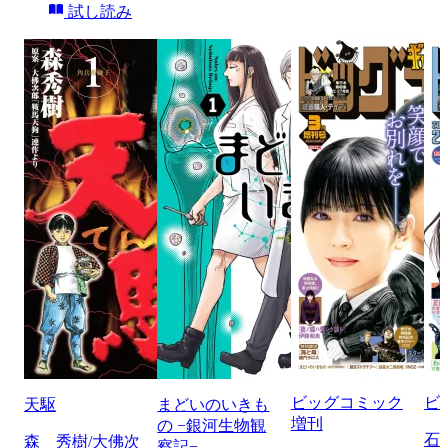
試し読み
ビッグコミック
ビ
天駆
まどいのいきも
増刊
の −銀河生物観
石
森 秀樹/大佛次
察記−