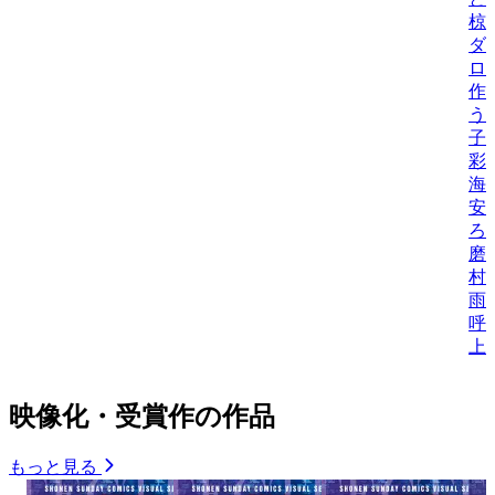
椋
ダ
ロ
作
う
子
彩
海
安
ろ
磨
村
雨
呼
上
映像化・受賞作の作品
もっと見る