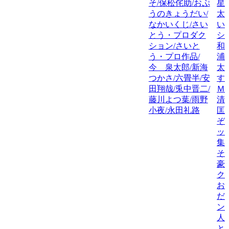
そ/保松侘助/おぷ
星
うのきょうだい/
太
なかいくじ/さい
い
とう・プロダク
シ
ション/さいと
和
う・プロ作品/
浦
今 泉太郎/新海
太
つかさ/六畳半/安
す
田翔哉/兎中晋二/
Ｍ
藤川よつ葉/雨野
清
小夜/永田礼路
匡
ぞ
ッ
集
そ
豪
ク
お
だ
ン
人
と