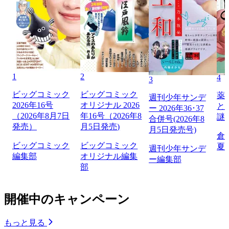
1
2
4
3
ビッグコミック
ビッグコミック
薬
週刊少年サンデ
2026年16号
オリジナル 2026
と
ー 2026年36･37
（2026年8月7日
年16号（2026年8
謎
合併号(2026年8
発売）
月5日発売)
月5日発売号)
倉
ビッグコミック
ビッグコミック
夏
週刊少年サンデ
編集部
オリジナル編集
ー編集部
部
開催中のキャンペーン
もっと見る