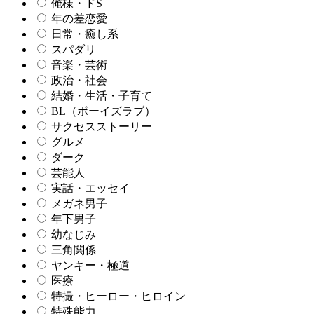
俺様・ドS
年の差恋愛
日常・癒し系
スパダリ
音楽・芸術
政治・社会
結婚・生活・子育て
BL（ボーイズラブ）
サクセスストーリー
グルメ
ダーク
芸能人
実話・エッセイ
メガネ男子
年下男子
幼なじみ
三角関係
ヤンキー・極道
医療
特撮・ヒーロー・ヒロイン
特殊能力