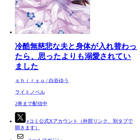
冷酷無慈悲な夫と身体が入れ替わっ
たら、思ったよりも溺愛されてい
ました
ｓｈｉｒｙｕ / 白谷ゆう
ライトノベル
2巻まで配信中
eコミ公式Xアカウント
（外部リンク、別タブで
開きます）