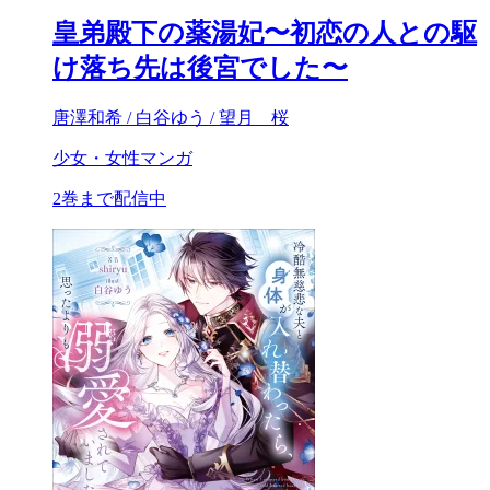
皇弟殿下の薬湯妃〜初恋の人との駆
け落ち先は後宮でした〜
唐澤和希 / 白谷ゆう / 望月 桜
少女・女性マンガ
2巻まで配信中