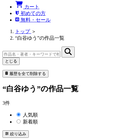
カート
初めての方
無料・セール
トップ
＞
“白谷ゆう”の作品一覧
とじる
履歴を全て削除する
“白谷ゆう”の作品一覧
3件
人気順
新着順
絞り込み