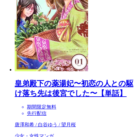
皇弟殿下の薬湯妃〜初恋の人との駆
け落ち先は後宮でした〜【単話】
期間限定無料
先行配信
唐澤和希 / 白谷ゆう / 望月桜
少女・女性マンガ