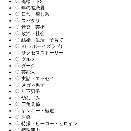
俺様・ドS
年の差恋愛
日常・癒し系
スパダリ
音楽・芸術
政治・社会
結婚・生活・子育て
BL（ボーイズラブ）
サクセスストーリー
グルメ
ダーク
芸能人
実話・エッセイ
メガネ男子
年下男子
幼なじみ
三角関係
ヤンキー・極道
医療
特撮・ヒーロー・ヒロイン
特殊能力