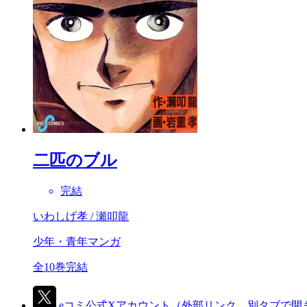
二匹のブル
完結
いわしげ孝 / 瀬叩龍
少年・青年マンガ
全10巻完結
eコミ公式Xアカウント
（外部リンク、別タブで開