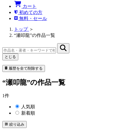
カート
初めての方
無料・セール
トップ
＞
“瀬叩龍”の作品一覧
とじる
履歴を全て削除する
“瀬叩龍”の作品一覧
1件
人気順
新着順
絞り込み