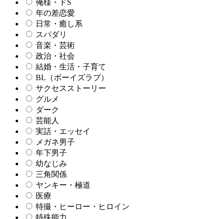
俺様・ドS
年の差恋愛
日常・癒し系
スパダリ
音楽・芸術
政治・社会
結婚・生活・子育て
BL（ボーイズラブ）
サクセスストーリー
グルメ
ダーク
芸能人
実話・エッセイ
メガネ男子
年下男子
幼なじみ
三角関係
ヤンキー・極道
医療
特撮・ヒーロー・ヒロイン
特殊能力