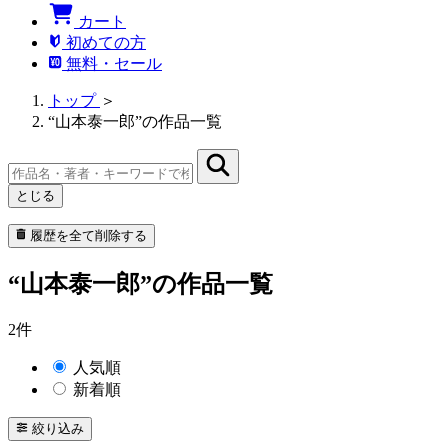
カート
初めての方
無料・セール
トップ
＞
“山本泰一郎”の作品一覧
とじる
履歴を全て削除する
“山本泰一郎”の作品一覧
2件
人気順
新着順
絞り込み