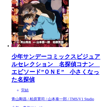
少年サンデーコミックスビジュア
ルセレクション 名探偵コナン
エピソード”ＯＮＥ” 小さくなっ
た名探偵
完結
青山剛昌 / 柏原寛司 / 山本泰一郎 / TMS/V1 Studio