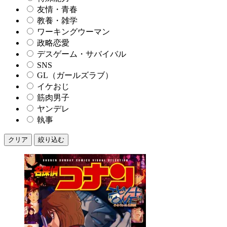
友情・青春
教養・雑学
ワーキングウーマン
政略恋愛
デスゲーム・サバイバル
SNS
GL（ガールズラブ）
イケおじ
筋肉男子
ヤンデレ
執事
クリア
絞り込む