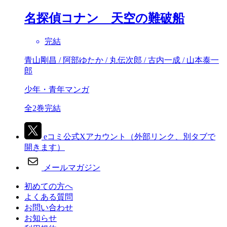
名探偵コナン 天空の難破船
完結
青山剛昌 / 阿部ゆたか / 丸伝次郎 / 古内一成 / 山本泰一
郎
少年・青年マンガ
全2巻完結
eコミ公式Xアカウント
（外部リンク、別タブで
開きます）
メールマガジン
初めての方へ
よくある質問
お問い合わせ
お知らせ