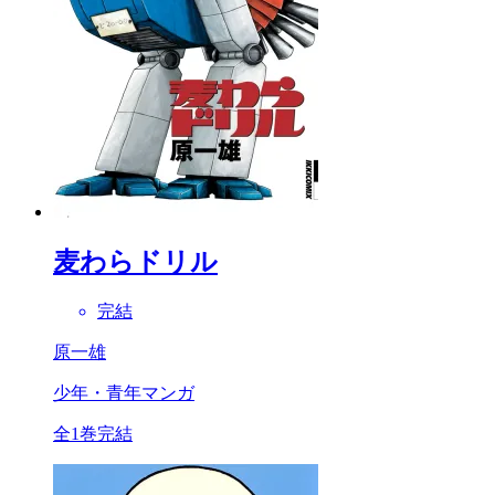
麦わらドリル
完結
原一雄
少年・青年マンガ
全1巻完結