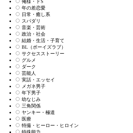
俺様・ドS
年の差恋愛
日常・癒し系
スパダリ
音楽・芸術
政治・社会
結婚・生活・子育て
BL（ボーイズラブ）
サクセスストーリー
グルメ
ダーク
芸能人
実話・エッセイ
メガネ男子
年下男子
幼なじみ
三角関係
ヤンキー・極道
医療
特撮・ヒーロー・ヒロイン
特殊能力