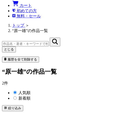
カート
初めての方
無料・セール
トップ
＞
“原一雄”の作品一覧
とじる
履歴を全て削除する
“原一雄”の作品一覧
2件
人気順
新着順
絞り込み