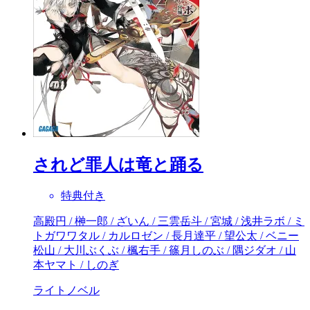
されど罪人は竜と踊る
特典付き
高殿円 / 榊一郎 / ざいん / 三雲岳斗 / 宮城 / 浅井ラボ / ミ
トガワワタル / カルロゼン / 長月達平 / 望公太 / ベニー
松山 / 大川ぶくぶ / 楓右手 / 篠月しのぶ / 隅ジダオ / 山
本ヤマト / しのぎ
ライトノベル