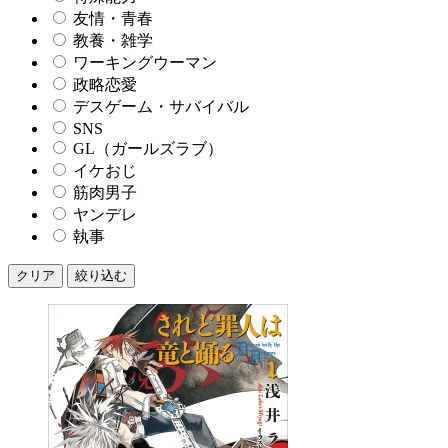
友情・青春
教養・雑学
ワーキングウーマン
政略恋愛
デスゲーム・サバイバル
SNS
GL（ガールズラブ）
イケおじ
筋肉男子
ヤンデレ
執事
クリア
絞り込む