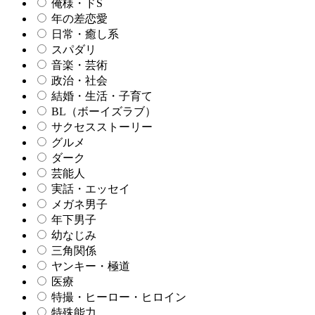
俺様・ドS
年の差恋愛
日常・癒し系
スパダリ
音楽・芸術
政治・社会
結婚・生活・子育て
BL（ボーイズラブ）
サクセスストーリー
グルメ
ダーク
芸能人
実話・エッセイ
メガネ男子
年下男子
幼なじみ
三角関係
ヤンキー・極道
医療
特撮・ヒーロー・ヒロイン
特殊能力