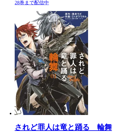
28巻まで配信中
されど罪人は竜と踊る 輪舞