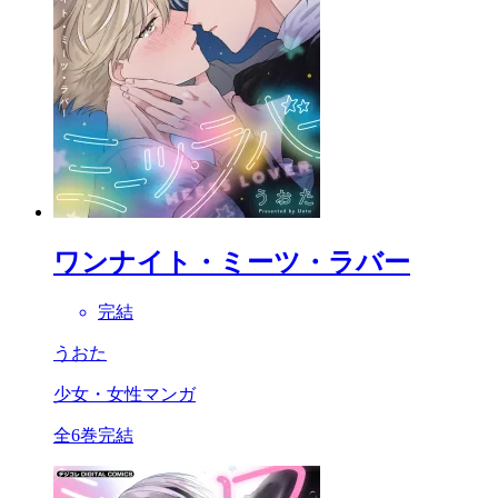
ワンナイト・ミーツ・ラバー
完結
うおた
少女・女性マンガ
全6巻完結