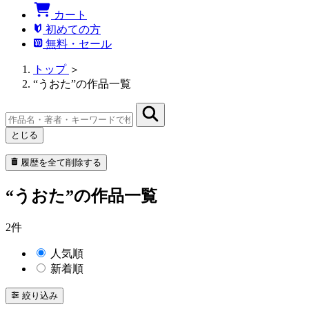
カート
初めての方
無料・セール
トップ
＞
“うおた”の作品一覧
とじる
履歴を全て削除する
“うおた”の作品一覧
2件
人気順
新着順
絞り込み