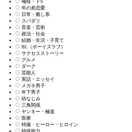
俺様・ドS
年の差恋愛
日常・癒し系
スパダリ
音楽・芸術
政治・社会
結婚・生活・子育て
BL（ボーイズラブ）
サクセスストーリー
グルメ
ダーク
芸能人
実話・エッセイ
メガネ男子
年下男子
幼なじみ
三角関係
ヤンキー・極道
医療
特撮・ヒーロー・ヒロイン
特殊能力