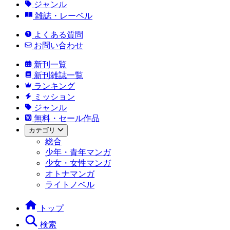
ジャンル
雑誌・レーベル
よくある質問
お問い合わせ
新刊一覧
新刊雑誌一覧
ランキング
ミッション
ジャンル
無料・セール作品
カテゴリ
総合
少年・青年マンガ
少女・女性マンガ
オトナマンガ
ライトノベル
トップ
検索