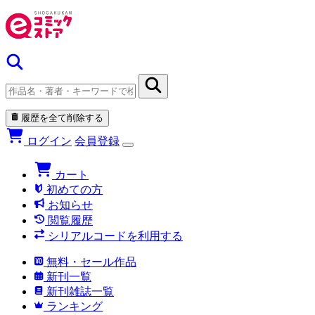
履歴を全て削除する
ログイン
会員登録
カート
初めての方
お知らせ
閲覧履歴
シリアルコードを利用する
無料・セール作品
新刊一覧
新刊雑誌一覧
ランキング