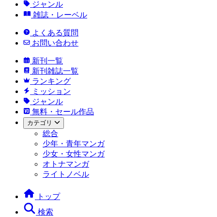
ジャンル
雑誌・レーベル
よくある質問
お問い合わせ
新刊一覧
新刊雑誌一覧
ランキング
ミッション
ジャンル
無料・セール作品
カテゴリ
総合
少年・青年マンガ
少女・女性マンガ
オトナマンガ
ライトノベル
トップ
検索