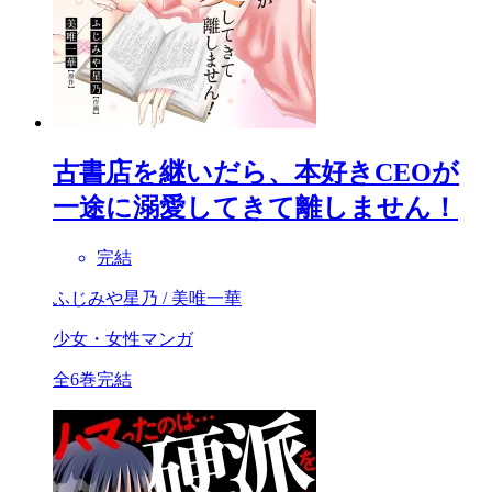
古書店を継いだら、本好きCEOが
一途に溺愛してきて離しません！
完結
ふじみや星乃 / 美唯一華
少女・女性マンガ
全6巻完結