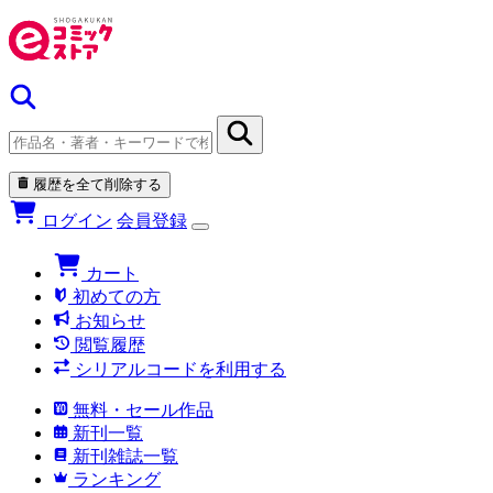
履歴を全て削除する
ログイン
会員登録
カート
初めての方
お知らせ
閲覧履歴
シリアルコードを利用する
無料・セール作品
新刊一覧
新刊雑誌一覧
ランキング