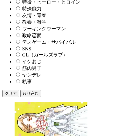
特撮・ヒーロー・ヒロイン
特殊能力
友情・青春
教養・雑学
ワーキングウーマン
政略恋愛
デスゲーム・サバイバル
SNS
GL（ガールズラブ）
イケおじ
筋肉男子
ヤンデレ
執事
クリア
絞り込む