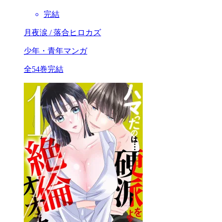
完結
月夜涙 / 落合ヒロカズ
少年・青年マンガ
全54巻完結