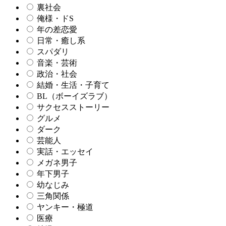
裏社会
俺様・ドS
年の差恋愛
日常・癒し系
スパダリ
音楽・芸術
政治・社会
結婚・生活・子育て
BL（ボーイズラブ）
サクセスストーリー
グルメ
ダーク
芸能人
実話・エッセイ
メガネ男子
年下男子
幼なじみ
三角関係
ヤンキー・極道
医療