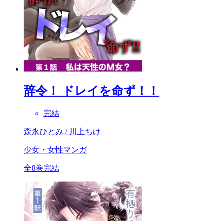
辞令！ ドレイを命ず！！
完結
森永ひとみ / 川上ちけ
少女・女性マンガ
全8巻完結