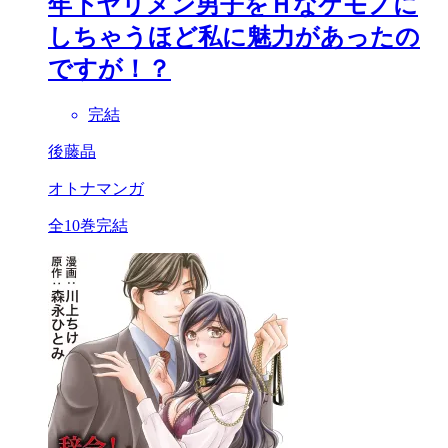
年下ヤリメン男子をＨなケモノに
しちゃうほど私に魅力があったの
ですが！？
完結
後藤晶
オトナマンガ
全10巻完結