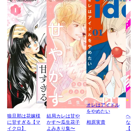
オレはアイドル
をやめたい
狼旦那は花嫁様
結局カレは甘や
ヘ
に甘すぎる【マ
かす〜瓜生花子
相原実貴
な
イクロ】
よみきり集〜
【