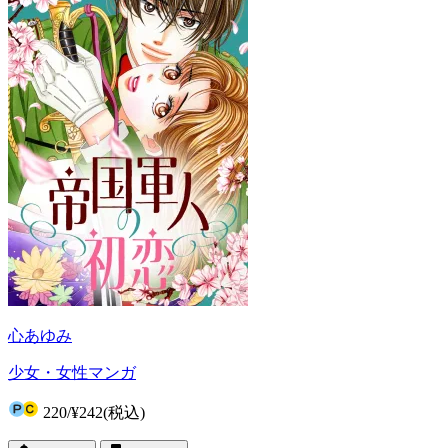
心あゆみ
少女・女性マンガ
220
/
¥242
(税込)