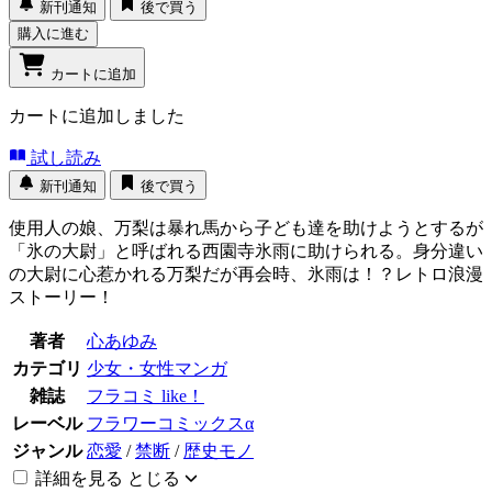
新刊通知
後で買う
購入に進む
カートに追加
カートに追加しました
試し読み
新刊通知
後で買う
使用人の娘、万梨は暴れ馬から子ども達を助けようとするが
「氷の大尉」と呼ばれる西園寺氷雨に助けられる。身分違い
の大尉に心惹かれる万梨だが再会時、氷雨は！？レトロ浪漫
ストーリー！
著者
心あゆみ
カテゴリ
少女・女性マンガ
雑誌
フラコミ like！
レーベル
フラワーコミックスα
ジャンル
恋愛
/
禁断
/
歴史モノ
詳細を見る
とじる