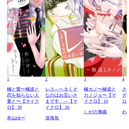
1
2
3
4
極と蕾〜極道と
レス―ヘタくそ
極カノ〜極道と
さ
恋を知らない人
なのはお互いさ
カノジョ〜【マ
デ
妻と〜【マイク
まです。―【マ
イクロ】 10
ロ】
ロ】 30
イクロ】 26
しがの夷織
わ
井山ゆー
深海魚