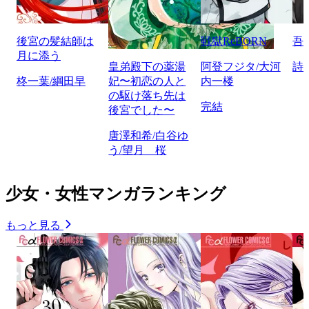
後宮の髪結師は
戦獄ReBORN
吾
月に添う
皇弟殿下の薬湯
阿登フジタ/大河
詩
柊一葉/綱田早
妃〜初恋の人と
内一楼
の駆け落ち先は
完結
後宮でした〜
唐澤和希/白谷ゆ
う/望月 桜
少女・女性マンガランキング
もっと見る