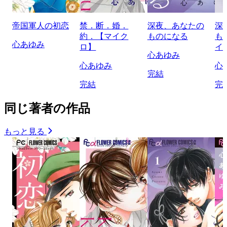
帝国軍人の初恋
禁．断．婚．
深夜、あなたの
深
約．【マイク
ものになる
も
心あゆみ
ロ】
イ
心あゆみ
心あゆみ
心
完結
完結
完
同じ著者の作品
もっと見る