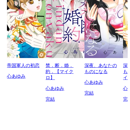
帝国軍人の初恋
禁．断．婚．
深夜、あなたの
深
約．【マイク
ものになる
も
心あゆみ
ロ】
イ
心あゆみ
心あゆみ
心
完結
完結
完