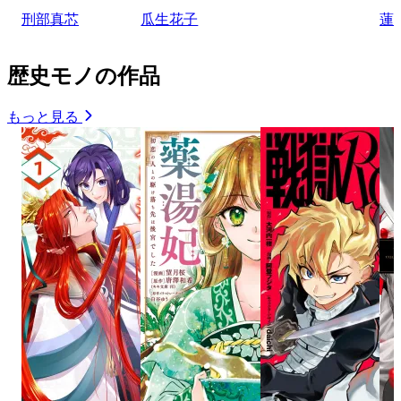
刑部真芯
瓜生花子
蓮
歴史モノの作品
もっと見る