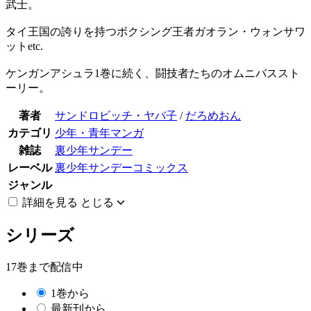
武士。
タイ王国の誇りを持つボクシング王者ガオラン・ウォンサワ
ットetc.
ケンガンアシュラ1巻に続く、闘技者たちのオムニバススト
ーリー。
著者
サンドロビッチ・ヤバ子
/
だろめおん
カテゴリ
少年・青年マンガ
雑誌
裏少年サンデー
レーベル
裏少年サンデーコミックス
ジャンル
詳細を見る
とじる
シリーズ
17巻まで配信中
1巻から
最新刊から