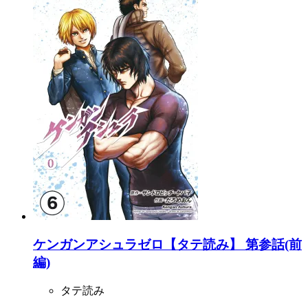
ケンガンアシュラゼロ【タテ読み】 第参話(前
編)
タテ読み