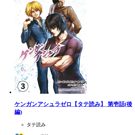
ケンガンアシュラゼロ【タテ読み】 第壱話(後
編)
タテ読み