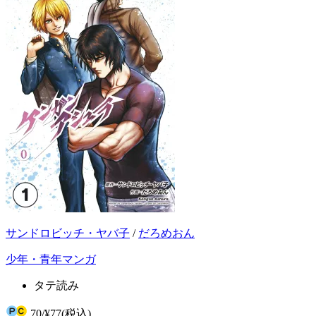
サンドロビッチ・ヤバ子
/
だろめおん
少年・青年マンガ
タテ読み
70
/
¥77
(税込)