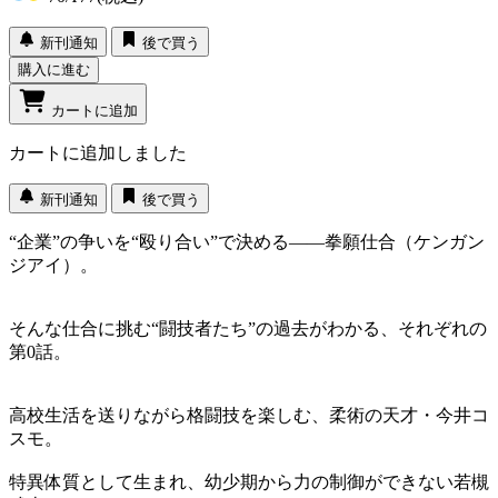
新刊通知
後で買う
購入に進む
カートに追加
カートに追加しました
新刊通知
後で買う
“企業”の争いを“殴り合い”で決める――拳願仕合（ケンガン
ジアイ）。
そんな仕合に挑む“闘技者たち”の過去がわかる、それぞれの
第0話。
高校生活を送りながら格闘技を楽しむ、柔術の天才・今井コ
スモ。
特異体質として生まれ、幼少期から力の制御ができない若槻