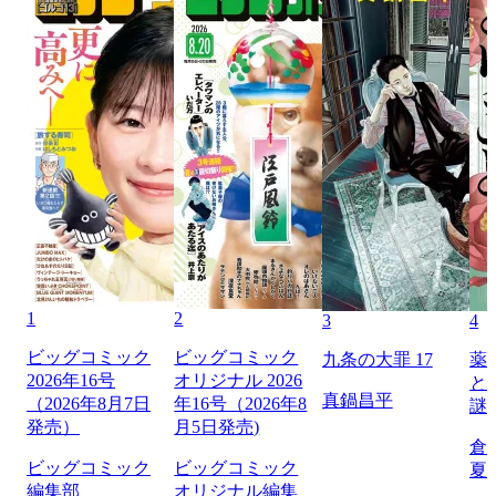
1
2
3
4
ビッグコミック
ビッグコミック
九条の大罪 17
薬
2026年16号
オリジナル 2026
と
真鍋昌平
（2026年8月7日
年16号（2026年8
謎
発売）
月5日発売)
倉
ビッグコミック
ビッグコミック
夏
編集部
オリジナル編集