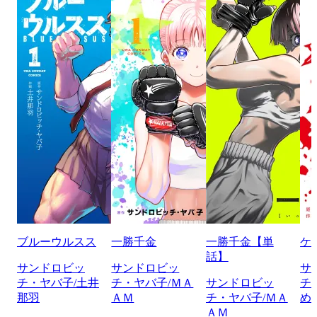
ブルーウルスス
一勝千金
一勝千金【単
ケ
話】
サンドロビッ
サンドロビッ
サ
チ・ヤバ子/土井
チ・ヤバ子/ＭＡ
サンドロビッ
チ
那羽
ＡＭ
チ・ヤバ子/ＭＡ
め
ＡＭ