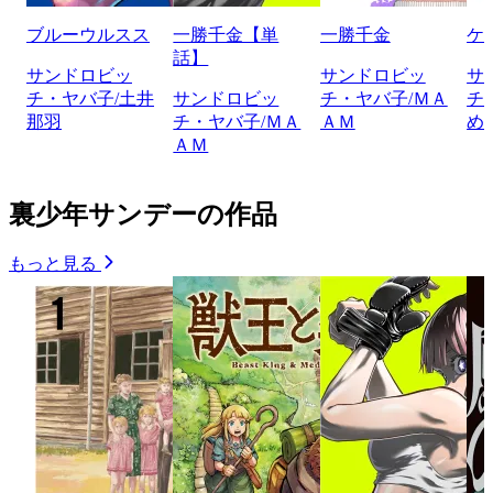
ブルーウルスス
一勝千金【単
一勝千金
ケ
話】
サンドロビッ
サンドロビッ
サ
チ・ヤバ子/土井
サンドロビッ
チ・ヤバ子/ＭＡ
チ
那羽
チ・ヤバ子/ＭＡ
ＡＭ
め
ＡＭ
裏少年サンデーの作品
もっと見る