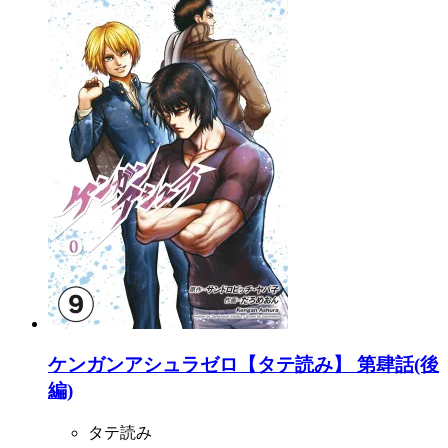
ケンガンアシュラゼロ【タテ読み】 第肆話(後
編)
タテ読み