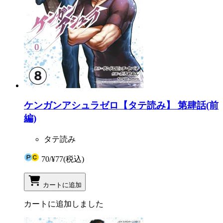
ケンガンアシュラゼロ【タテ読み】 第肆話(前
編)
タテ読み
70
/
¥77
(税込)
カートに追加
カートに追加しました