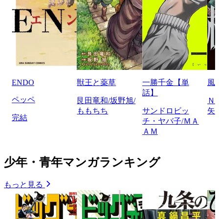
ENDO
獣王と薬草
一勝千金【単
風
話】
ペッペ
艮田竜和/坂野旭/
Ｎ
ももちち
サンドロビッ
矢
完結
チ・ヤバ子/ＭＡ
ＡＭ
少年・青年マンガランキング
もっと見る