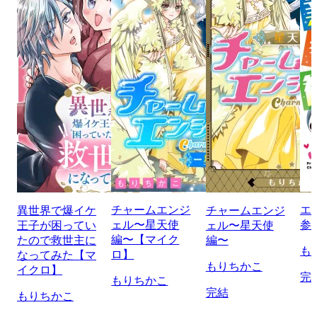
チャームエンジ
エ
異世界で爆イケ
チャームエンジ
ェル〜星天使
参
王子が困ってい
ェル〜星天使
編〜【マイク
たので救世主に
編〜
も
ロ】
なってみた【マ
もりちかこ
イクロ】
完
もりちかこ
完結
もりちかこ