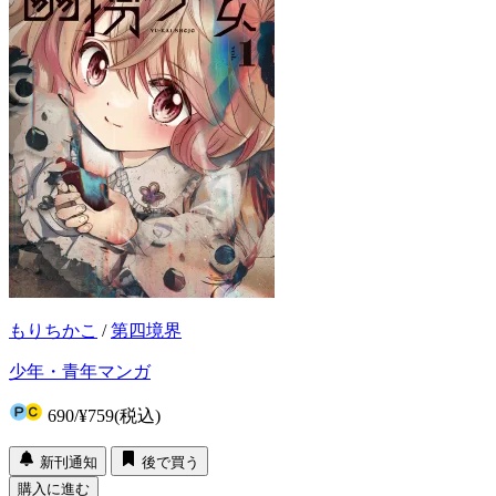
もりちかこ
/
第四境界
少年・青年マンガ
690
/
¥759
(税込)
新刊通知
後で買う
購入に進む