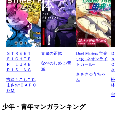
ＳＴＲＥＥＴ
青鬼の正体
Duel Masters 蛍光
Ｄ
ＦＩＧＨＴＥ
少女−ネオンライ
ｓ
なべのしめじ/青
Ｒ ＬＵＫＥ
トガール−
Ｏ
鬼
ＲＩＳＩＮＧ
水
ささきゆうちゃ
吉緒もこもこ丸
ん
松
まさお/ＣＡＰＣ
林
ＯＭ
完
少年・青年マンガランキング