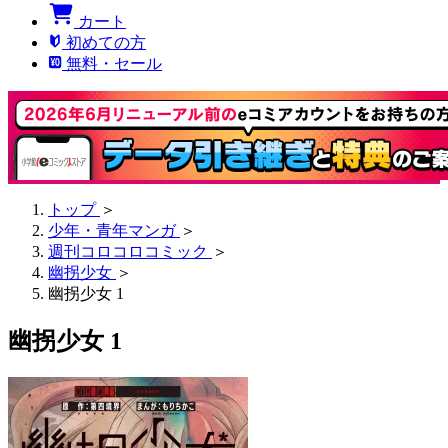
カート
初めての方
無料・セール
トップ
＞
少年・青年マンガ
＞
週刊コロコロコミック
＞
幽拐少女
＞
幽拐少女 1
幽拐少女 1