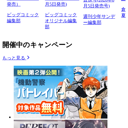
発売）
月5日発売)
月5日発売号)
倉
ビッグコミック
ビッグコミック
夏
週刊少年サンデ
編集部
オリジナル編集
ー編集部
部
開催中のキャンペーン
もっと見る