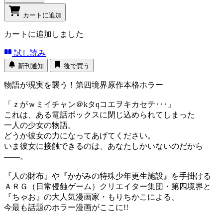
カートに追加
カートに追加しました
試し読み
新刊通知
後で買う
物語が現実を襲う！第四境界原作本格ホラー
「ｚがｗミイチャン＠kタqコエヲキカセテ･･･」
これは、ある電話ボックスに閉じ込められてしまった
一人の少女の物語。
どうか彼女の力になってあげてください。
いま彼女に接触できるのは、あなたしかいないのだから
――。
『人の財布』や『かがみの特殊少年更生施設』を手掛ける
ＡＲＧ（日常侵蝕ゲーム）クリエイター集団・第四境界と
『ちゃお』の大人気漫画家・もりちかこによる、
今最も話題のホラー漫画がここに!!