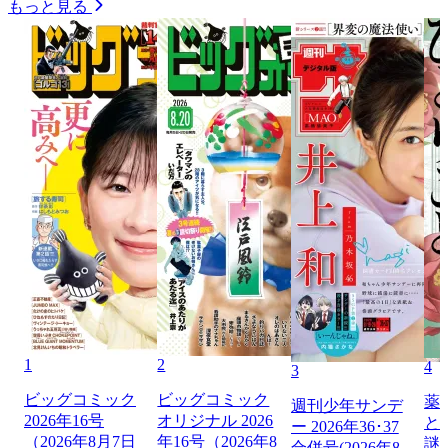
もっと見る
1
2
4
3
ビッグコミック
ビッグコミック
薬
週刊少年サンデ
2026年16号
オリジナル 2026
と
ー 2026年36･37
（2026年8月7日
年16号（2026年8
謎
合併号(2026年8