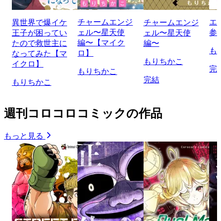
チャームエンジ
エ
異世界で爆イケ
チャームエンジ
ェル〜星天使
参
王子が困ってい
ェル〜星天使
編〜【マイク
たので救世主に
編〜
も
ロ】
なってみた【マ
もりちかこ
イクロ】
完
もりちかこ
完結
もりちかこ
週刊コロコロコミックの作品
もっと見る