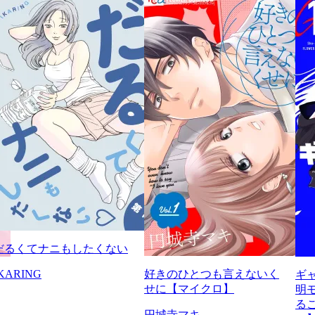
だるくてナニもしたくない
KARING
好きのひとつも言えないく
ギ
せに【マイクロ】
明
る
円城寺マキ