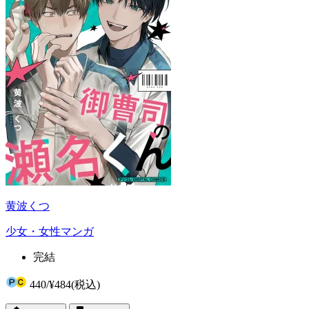
黄波くつ
少女・女性マンガ
完結
440
/
¥484
(税込)