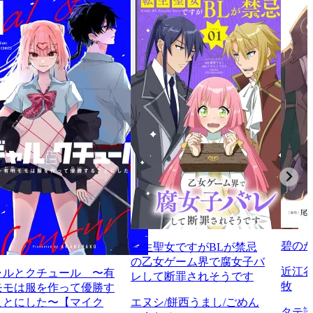
碧の
転生聖女ですがBLが禁忌
の乙女ゲーム界で腐女子バ
近江谷
ャルとクチュール 〜有
レして断罪されそうです
牧
モモは服を作って優勝す
ことにした〜【マイク
エヌシ/餅西うまし/ごめん
タテ