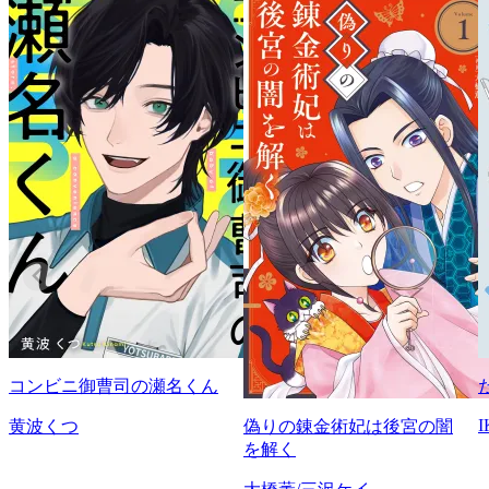
コンビニ御曹司の瀬名くん
I
黄波くつ
偽りの錬金術妃は後宮の闇
を解く