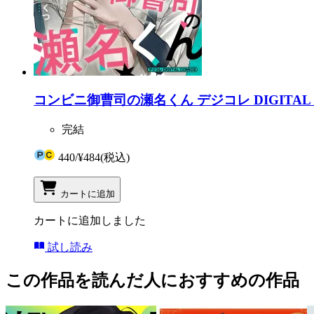
コンビニ御曹司の瀬名くん デジコレ DIGITAL C
完結
440
/
¥484
(税込)
カートに追加
カートに追加しました
試し読み
この作品を読んだ人におすすめの作品