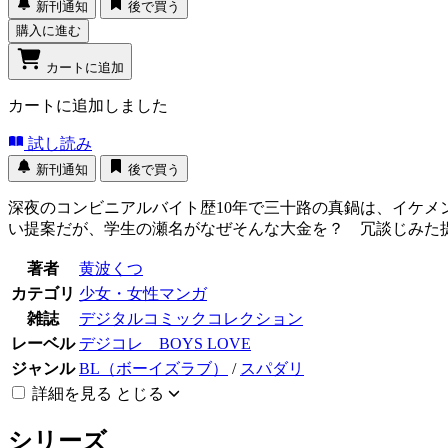
新刊通知
後で買う
購入に進む
カートに追加
カートに追加しました
試し読み
新刊通知
後で買う
深夜のコンビニアルバイト歴10年で三十路の真鍋は、イケメ
い提案だが、学生の瀬名がなぜそんな大金を？ 冗談じみた
著者
黄波くつ
カテゴリ
少女・女性マンガ
雑誌
デジタルコミックコレクション
レーベル
デジコレ BOYS LOVE
ジャンル
BL（ボーイズラブ）
/
スパダリ
詳細を見る
とじる
シリーズ