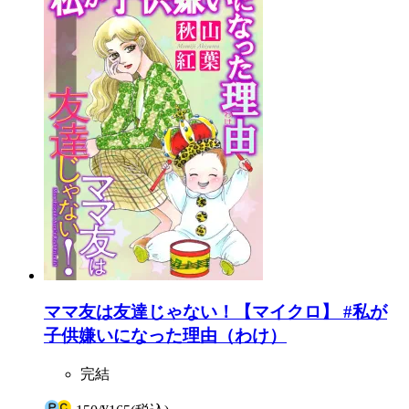
ママ友は友達じゃない！【マイクロ】 #私が
子供嫌いになった理由（わけ）
完結