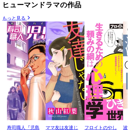
ヒューマンドラマの作品
もっと見る
寿司職人『児島
ママ友は友達じ
フロイトのやし
波