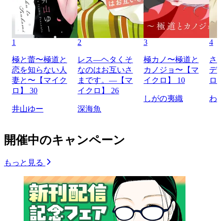
1
2
3
4
極と蕾〜極道と
レス―ヘタくそ
極カノ〜極道と
さ
恋を知らない人
なのはお互いさ
カノジョ〜【マ
デ
妻と〜【マイク
まです。―【マ
イクロ】 10
ロ】
ロ】 30
イクロ】 26
しがの夷織
わ
井山ゆー
深海魚
開催中のキャンペーン
もっと見る