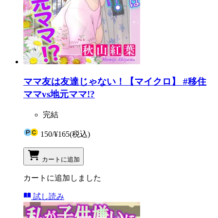
ママ友は友達じゃない！【マイクロ】 #移住
ママvs地元ママ!?
完結
150
/
¥165
(税込)
カートに追加
カートに追加しました
試し読み