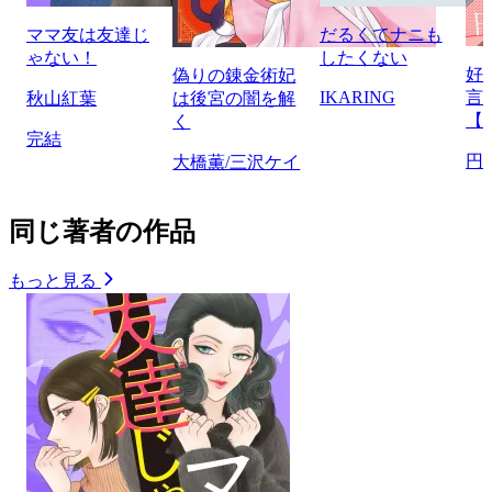
ママ友は友達じ
だるくてナニも
ゃない！
したくない
好
偽りの錬金術妃
IKARING
言
秋山紅葉
は後宮の闇を解
【
く
完結
円
大橋薫/三沢ケイ
同じ著者の作品
もっと見る