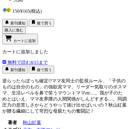
150
/
¥165
(税込)
新刊通知
後で買う
購入に進む
カートに追加
カートに追加しました
無料で読む
8/15まで
新刊通知
後で買う
逆らったらぼっち確定!?ママ友同士の監視ルール、「子供の
ものは自分のもの」の強欲泥ママ、リーダー気取りのボスマ
マ、生活レベルを鼻で笑うマウントママetc…。我が子のた
めとはいえ、ママ友界隈の人間関係がしんどすぎる…。同調
圧力の息苦しさからどうやって抜け出せばいいの？秋山紅葉
が贈る繊細にして苛烈な母親たちの奮闘記！
著者
秋山紅葉