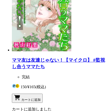
ママ友は友達じゃない！【マイクロ】 #監視
し合うママたち
完結
150
/
¥165
(税込)
カートに追加
カートに追加しました