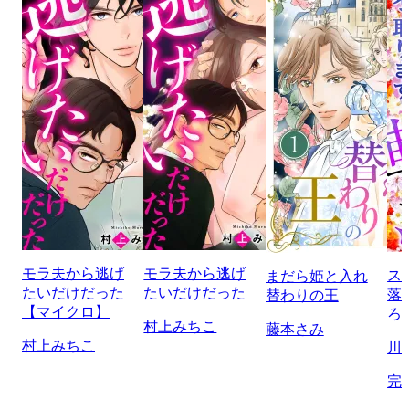
モラ夫から逃げ
モラ夫から逃げ
ス
まだら姫と入れ
たいだけだった
たいだけだった
落
替わりの王
【マイクロ】
ろ
村上みちこ
藤本さみ
村上みちこ
川
完