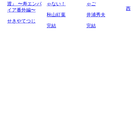
渡』 〜寿エンパ
ゃない！
ゃご
西
イア番外編〜
秋山紅葉
井浦秀夫
せきやてつじ
完結
完結