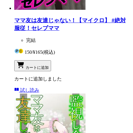
ママ友は友達じゃない！【マイクロ】 #絶対
服従！セレブママ
完結
150
/
¥165
(税込)
カートに追加
カートに追加しました
試し読み