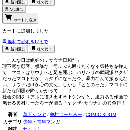
新刊通知
後で買う
購入に進む
カートに追加
カートに追加しました
無料で読む
8/12まで
新刊通知
後で買う
「こんな日は絶好の…サウナ日和だ」
理不尽な顧客、横暴な上司…ぶん殴りたくなる気持ちを抑え
て、マコトはサウナへと足を運ぶ。バリバリの武闘派ヤクザ
だったマコトだが、カタギになった今、暴力なんて振るえな
い。サウナだけが心の支え。しかし『ととのった』マコトに
新たな問題が降りかかって…！？
社会の闇をリアルに描き出す草下シンヤと、迫力ある作画で
魅せる奧村じーたろーが贈る『ヤクザ×サウナ』の異色作！
著者
草下シンヤ
/
奧村じーたろー
/
COMIC ROOM
カテゴリ
少年・青年マンガ
雑誌
サイコミ