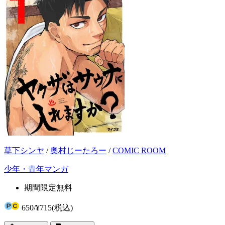
草下シンヤ
/
奧村じーたろー
/
COMIC ROOM
少年・青年マンガ
期間限定無料
650
/
¥715
(税込)