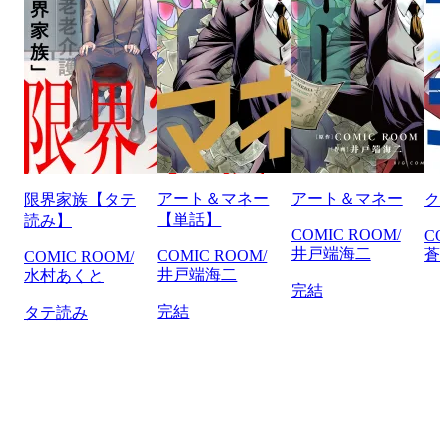
アート＆マネー
アート＆マネー
限界家族【タテ
ク
【単話】
読み】
COMIC ROOM/
CO
井戸端海二
蒼
COMIC ROOM/
COMIC ROOM/
井戸端海二
水村あくと
完結
完結
タテ読み