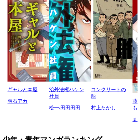
ギャルと本屋
治外法権ハケン
コンクリートの
社員
船
明石アカ
藤
松一/田田田田
村上たかし
も
ま
少年・青年マンガランキング