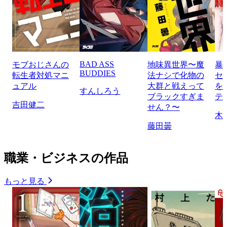
BAD ASS
モブおじさんの
地味異世界〜魔
暴
BUDDIES
転生者対処マニ
法ナシで化物の
セ
ュアル
大群と戦えって
を
すんしろう
ブラックすぎま
テ
吉田健二
せん？〜
木
藤田曇
職業・ビジネスの作品
もっと見る