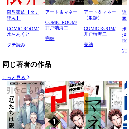
アート＆マネー
アート＆マネー
限界家族【タテ
追
【単話】
読み】
奪
COMIC ROOM/
井戸端海二
COMIC ROOM/
COMIC ROOM/
ボ
井戸端海二
水村あくと
澤/
完結
R
完結
タテ読み
完
同じ著者の作品
もっと見る