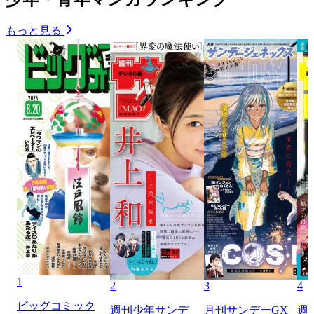
もっと見る
1
2
3
4
ビッグコミック
週刊少年サンデ
月刊サンデーGX
週