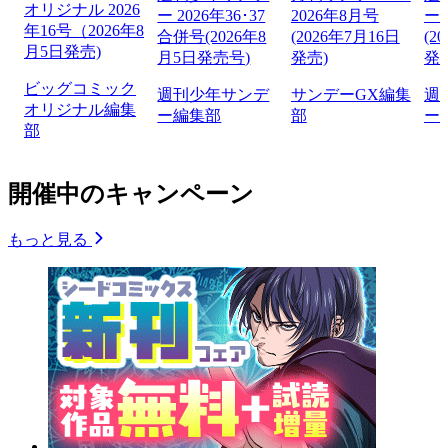
オリジナル 2026
ー 2026年36･37
2026年8月号
ー 
年16号（2026年8
合併号(2026年8
(2026年7月16日
(2
月5日発売)
月5日発売号)
発売)
発
ビッグコミック
週刊少年サンデ
サンデーGX編集
週
オリジナル編集
ー編集部
部
ー
部
開催中のキャンペーン
もっと見る